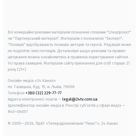
android
apple
smart tv
samsung smart tv
Всі комерційні рекламні матеріали позначені словами "Спецпроєкт"
чи "Партнерський матеріал". Матеріали з позначкою "Експерт",
"Позиція" відображають позицію авторів та героїв. Редакція може
не поділяти їхніх поглядів. Детальніше щодо реклами та правил
цитування можна ознайомитись в правилах користування сайтом.
Усі права захищені.
Матеріали сайту призначені для осіб старше
21
року (21+)
Онлайн-медіа «24 Канал»
пл. Галицька, буд. 15, м. Львів, 79008
Телефон
+380 (32) 229-77-77
Адреса електронної пошти —
legal@24tv.com.ua
Ідентифікатор онлайн-медіа в Реєстрі суб'єктів у сфері медіа —
R40-06057
© 2005—2026,
ПрАТ «Телерадіокомпанія "Люкс"», 24 Канал.