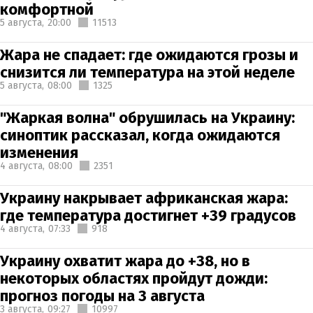
комфортной
5 августа,
20:00
11513
Жара не спадает: где ожидаются грозы и
снизится ли температура на этой неделе
5 августа,
08:00
1325
"Жаркая волна" обрушилась на Украину:
синоптик рассказал, когда ожидаются
изменения
4 августа,
08:00
2351
Украину накрывает африканская жара:
где температура достигнет +39 градусов
4 августа,
07:33
918
Украину охватит жара до +38, но в
некоторых областях пройдут дожди:
прогноз погоды на 3 августа
3 августа,
09:27
10997