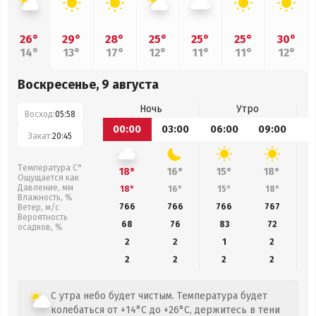
26°
29°
28°
25°
25°
25°
30°
14°
13°
17°
12°
11°
11°
12°
Воскресенье, 9 августа
Ночь
Утро
Восход:
05:58
00:00
03:00
06:00
09:00
1
Закат:
20:45
Температура С°
18°
16°
15°
18°
Ощущается как
Давление, мм
18°
16°
15°
18°
Влажность, %
766
766
766
767
Ветер, м/с
Вероятность
68
76
83
72
осадков, %
2
2
1
2
2
2
2
2
С утра небо будет чистым. Температура будет
колебаться от +14°C до +26°C, держитесь в тени