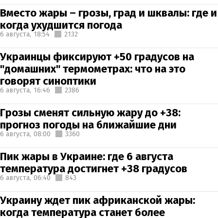
Вместо жары – грозы, град и шквалы: где и
когда ухудшится погода
6 августа,
18:54
2132
Украинцы фиксируют +50 градусов на
"домашних" термометрах: что на это
говорят синоптики
6 августа,
16:46
2386
Грозы сменят сильную жару до +38:
прогноз погоды на ближайшие дни
6 августа,
08:00
3360
Пик жары в Украине: где 6 августа
температура достигнет +38 градусов
6 августа,
06:40
843
Украину ждет пик африканской жары:
когда температура станет более