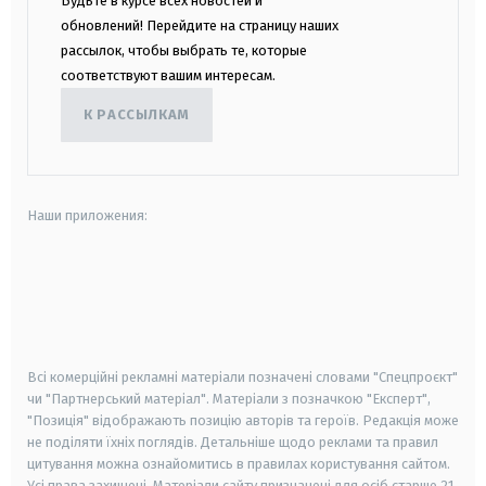
Будьте в курсе всех новостей и
обновлений! Перейдите на страницу наших
рассылок, чтобы выбрать те, которые
соответствуют вашим интересам.
К РАССЫЛКАМ
Наши приложения:
android
apple
smart tv
samsung smart tv
Всі комерційні рекламні матеріали позначені словами "Спецпроєкт"
чи "Партнерський матеріал". Матеріали з позначкою "Експерт",
"Позиція" відображають позицію авторів та героїв. Редакція може
не поділяти їхніх поглядів. Детальніше щодо реклами та правил
цитування можна ознайомитись в правилах користування сайтом.
Усі права захищені.
Матеріали сайту призначені для осіб старше
21