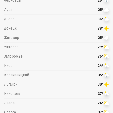
Черновцы
26°
Луцк
25°
Днепр
36°
Донецк
38°
Житомир
25°
Ужгород
29°
Запорожье
36°
Киев
24°
Кропивницкий
35°
Луганск
38°
Николаев
37°
Львов
24°
Одесса
37°