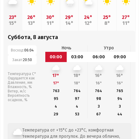
23°
26°
30°
29°
24°
25°
27°
15°
13°
11°
14°
12°
8°
11°
Суббота, 8 августа
Ночь
Утро
Восход:
06:04
00:00
03:00
06:00
09:00
1
Закат:
20:50
Температура С°
17°
18°
16°
16°
Ощущается как
Давление, мм
17°
18°
16°
16°
Влажность, %
763
764
764
765
Ветер, м/с
Вероятность
95
97
98
94
осадков, %
4
4
3
3
29
53
67
44
Температура от +15°C до +23°C, комфортная
температура для прогулок. До вечера облачно,