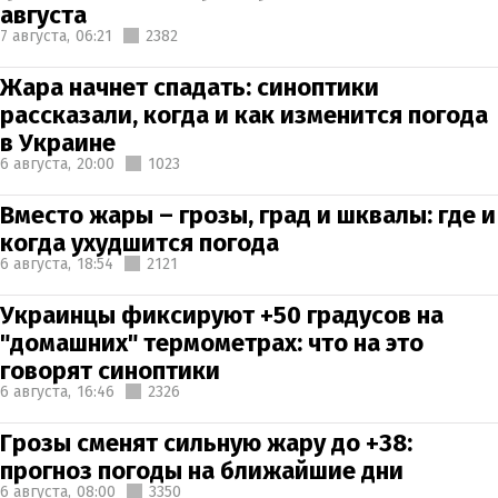
августа
7 августа,
06:21
2382
Жара начнет спадать: синоптики
рассказали, когда и как изменится погода
в Украине
6 августа,
20:00
1023
Вместо жары – грозы, град и шквалы: где и
когда ухудшится погода
6 августа,
18:54
2121
Украинцы фиксируют +50 градусов на
"домашних" термометрах: что на это
говорят синоптики
6 августа,
16:46
2326
Грозы сменят сильную жару до +38:
прогноз погоды на ближайшие дни
6 августа,
08:00
3350