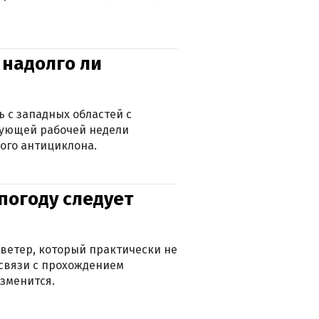
 надолго ли
 с западных областей с
дующей рабочей недели
ого антициклона.
погоду следует
ветер, который практически не
в связи с прохождением
зменится.