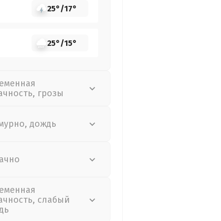
25°
/
17°
25°
/
15°
еменная
ачность, грозы
мурно, дождь
ачно
еменная
ачность, слабый
дь