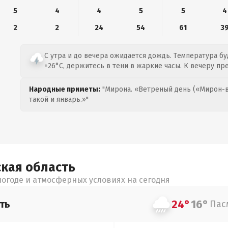
5
4
4
5
5
4
2
2
24
54
61
3
С утра и до вечера ожидается дождь. Температура бу
+26°C, держитесь в тени в жаркие часы. К вечеру пр
Народные приметы:
"Мирона. «Ветреный день («Мирон-в
такой и январь.»"
ская
область
огоде и атмосферных условиях на сегодня
24°
16°
ть
Пас