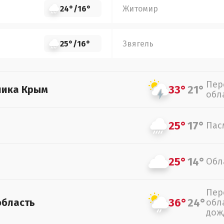
24°
/
16°
Житомир
25°
/
16°
Звягель
Пер
33°
21°
лика Крым
обл
25°
17°
Пас
25°
14°
Обл
Пер
36°
24°
область
обл
дож