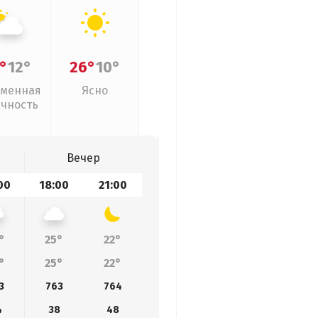
°
12°
26°
10°
менная
Ясно
ачность
Вечер
00
18:00
21:00
°
25°
22°
°
25°
22°
3
763
764
4
38
48