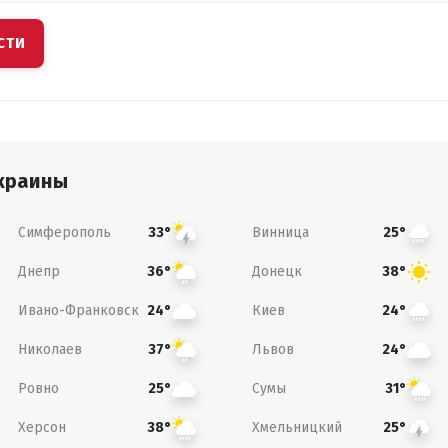
СТИ
краины
Симферополь
Винница
33°
25°
Днепр
Донецк
36°
38°
Ивано-Франковск
Киев
24°
24°
Николаев
Львов
37°
24°
Ровно
Сумы
25°
31°
Херсон
Хмельницкий
38°
25°