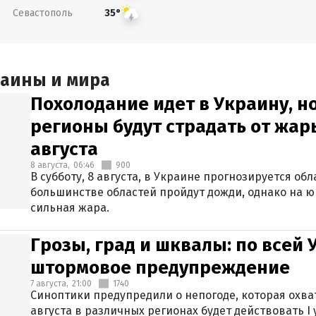
Севастополь
35°
раины и мира
Похолодание идет в Украину, н
регионы будут страдать от жары
августа
8 августа,
06:46
900
В субботу, 8 августа, в Украине прогнозируется об
большинстве областей пройдут дожди, однако на ю
сильная жара.
Грозы, град и шквалы: по всей
штормовое предупреждение
7 августа,
21:00
1740
Синоптики предупредили о непогоде, которая охват
августа в различных регионах будет действовать I