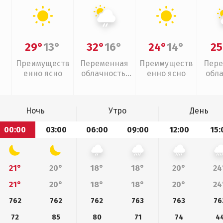
29°
13°
32°
16°
24°
14°
25
Преимуществ
Переменная
Преимуществ
Пере
енно ясно
облачность,
енно ясно
обл
слабый дождь
Ночь
Утро
День
00:00
03:00
06:00
09:00
12:00
15:
21°
20°
18°
18°
20°
24
21°
20°
18°
18°
20°
24
762
762
762
763
763
76
72
85
80
71
74
4