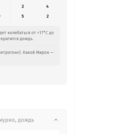
2
4
9
5
2
дет колебаться от +17°C до
екратится дождь.
етрогон»). Какой Мирон —
мурно, дождь