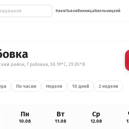
Киев
Львов
Винница
Хмельницкий
бовка
ий район, Грабовка, 50.19°С, 29.05°В
ера
По часам
Неделя
10 дней
2 недели
Пн
Вт
Ср
10.08
11.08
12.08
1