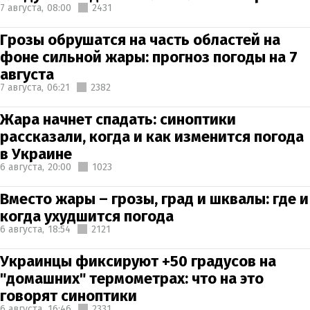
7 августа,
08:00
2431
Грозы обрушатся на часть областей на
фоне сильной жары: прогноз погоды на 7
августа
7 августа,
06:21
2382
Жара начнет спадать: синоптики
рассказали, когда и как изменится погода
в Украине
6 августа,
20:00
1023
Вместо жары – грозы, град и шквалы: где и
когда ухудшится погода
6 августа,
18:54
2121
Украинцы фиксируют +50 градусов на
"домашних" термометрах: что на это
говорят синоптики
6 августа,
16:46
2331