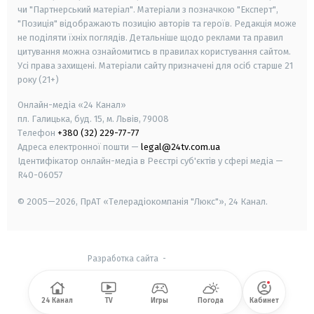
чи "Партнерський матеріал". Матеріали з позначкою "Експерт",
"Позиція" відображають позицію авторів та героїв. Редакція може
не поділяти їхніх поглядів. Детальніше щодо реклами та правил
цитування можна ознайомитись в правилах користування сайтом.
Усі права захищені.
Матеріали сайту призначені для осіб старше
21
року (21+)
Онлайн-медіа «24 Канал»
пл. Галицька, буд. 15, м. Львів, 79008
Телефон
+380 (32) 229-77-77
Адреса електронної пошти —
legal@24tv.com.ua
Ідентифікатор онлайн-медіа в Реєстрі суб'єктів у сфері медіа —
R40-06057
© 2005—2026,
ПрАТ «Телерадіокомпанія "Люкс"», 24 Канал.
Разработка сайта
-
24 Канал
TV
Игры
Погода
Кабинет