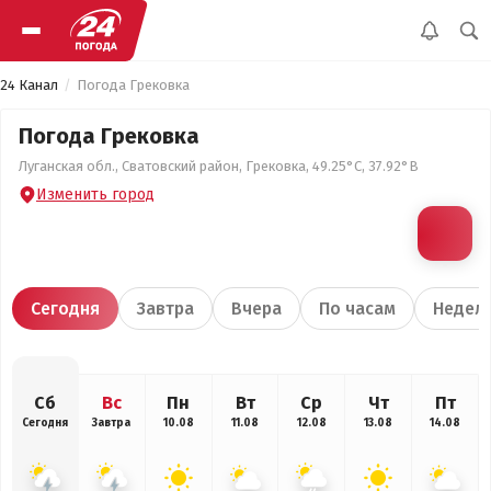
24 Канал
Погода Грековка
Погода Грековка
Луганская обл., Сватовский район, Грековка, 49.25°С, 37.92°В
Изменить город
Сегодня
Завтра
Вчера
По часам
Недел
Сб
Вс
Пн
Вт
Ср
Чт
Пт
Сегодня
Завтра
10.08
11.08
12.08
13.08
14.08