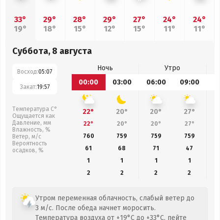
33°
29°
28°
29°
27°
24°
24°
19°
18°
15°
12°
15°
11°
11°
Суббота, 8 августа
Ночь
Утро
Восход:
05:07
00:00
03:00
06:00
09:00
1
Закат:
19:57
Температура С°
22°
20°
20°
27°
Ощущается как
Давление, мм
22°
20°
20°
27°
Влажность, %
760
759
759
759
Ветер, м/с
Вероятность
61
68
71
47
осадков, %
1
1
1
1
2
2
2
2
Утром переменная облачность, слабый ветер до
3 м/с. После обеда начнет моросить.
Температура воздуха от +19°C до +33°C, пейте