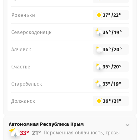
Ровеньки
37°
/
22°
Северскодонецк
34°
/
19°
Алчевск
36°
/
20°
Счастье
35°
/
20°
Старобельск
33°
/
19°
Должанск
36°
/
21°
Автономная Республика Крым
33°
21°
Переменная облачность, грозы