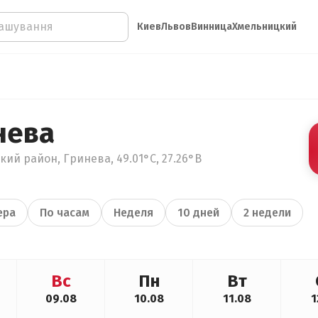
Киев
Львов
Винница
Хмельницкий
нева
ий район, Гринева, 49.01°С, 27.26°В
ера
По часам
Неделя
10 дней
2 недели
Вс
Пн
Вт
09.08
10.08
11.08
1