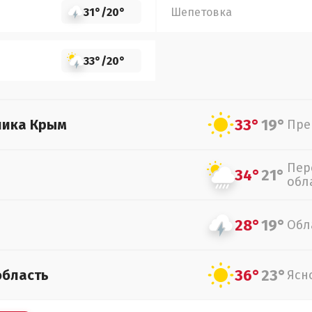
31°
/
20°
Шепетовка
33°
/
20°
33°
19°
лика Крым
Пре
Пер
34°
21°
обл
28°
19°
Обл
36°
23°
область
Ясн