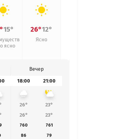
°
15°
26°
12°
муществ
Ясно
о ясно
Вечер
00
18:00
21:00
°
26°
23°
°
26°
23°
9
760
761
0
86
79