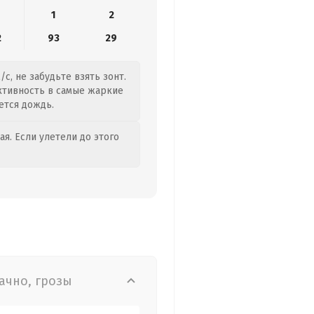
1
2
2
93
29
с, не забудьте взять зонт.
активность в самые жаркие
ется дождь.
я. Если улетели до этого
ачно, грозы