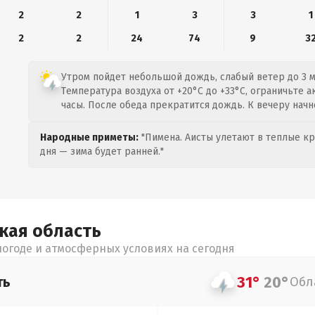
2
2
1
3
3
1
2
2
24
74
9
3
Утром пойдет небольшой дождь, слабый ветер до 3 м/
Температура воздуха от +20°C до +33°C, ограничьте 
часы. После обеда прекратится дождь. К вечеру начн
Народные приметы:
"Пимена. Аисты улетают в теплые кра
дня — зима будет ранней."
цкая
область
огоде и атмосферных условиях на сегодня
31°
20°
ть
Обл