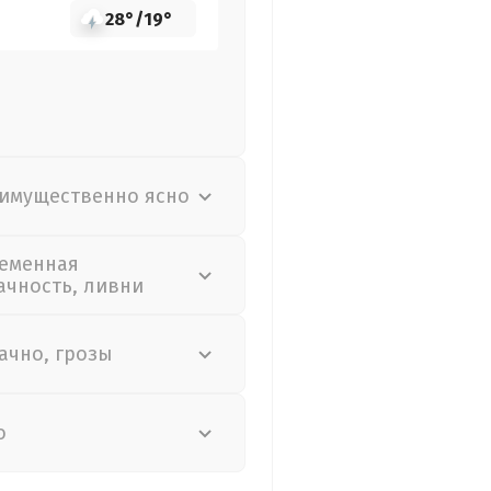
28°
/
19°
имущественно ясно
еменная
ачность, ливни
ачно, грозы
о