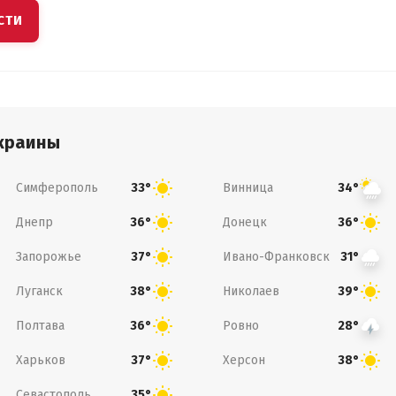
СТИ
краины
Симферополь
Винница
33°
34°
Днепр
Донецк
36°
36°
Запорожье
Ивано-Франковск
37°
31°
Луганск
Николаев
38°
39°
Полтава
Ровно
36°
28°
Харьков
Херсон
37°
38°
Севастополь
35°