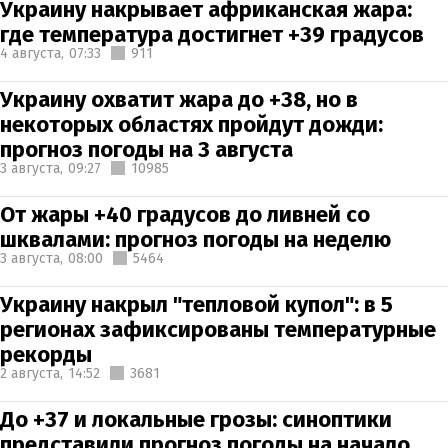
Украину накрывает африканская жара:
где температура достигнет +39 градусов
4 августа,
07:33
911
Украину охватит жара до +38, но в
некоторых областях пройдут дожди:
прогноз погоды на 3 августа
3 августа,
09:27
10985
От жары +40 градусов до ливней со
шквалами: прогноз погоды на неделю
3 августа,
08:00
5464
Украину накрыл "тепловой купол": в 5
регионах зафиксированы температурные
рекорды
2 августа,
14:52
3681
До +37 и локальные грозы: синоптики
представили прогноз погоды на начало