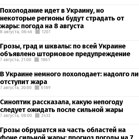
Похолодание идет в Украину, но
некоторые регионы будут страдать от
жары: погода на 8 августа
8 августа,
06:46
1207
Грозы, град и шквалы: по всей Украине
объявлено штормовое предупреждение
7 августа,
21:00
1861
В Украине немного похолодает: надолго ли
отступит жара
7 августа,
20:00
6189
Синоптик рассказала, какую непогоду
следует ожидать после сильной жары
7 августа,
08:00
2433
Грозы обрушатся на часть областей на
фоне сильной жары: прогноз погоды на 7