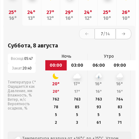
25°
24°
27°
29°
24°
25°
26°
16°
13°
12°
16°
12°
10°
10°
7
/14
Суббота, 8 августа
Ночь
Утро
Восход:
05:47
00:00
03:00
06:00
09:00
1
Закат:
20:40
Температура С°
20°
17°
16°
16°
Ощущается как
Давление, мм
20°
17°
16°
16°
Влажность, %
762
763
763
764
Ветер, м/с
Вероятность
78
85
93
83
осадков, %
5
5
5
5
2
3
61
71
Температура воздуха от +16°C до +25°C. Утром