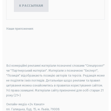
К РАССЫЛКАМ
Наши приложения:
android
apple
smart tv
samsung smart tv
Всі комерційні рекламні матеріали позначені словами "Спецпроєкт"
чи "Партнерський матеріал". Матеріали з позначкою "Експерт",
"Позиція" відображають позицію авторів та героїв. Редакція може
не поділяти їхніх поглядів. Детальніше щодо реклами та правил
цитування можна ознайомитись в правилах користування сайтом.
Усі права захищені.
Матеріали сайту призначені для осіб старше
21
року (21+)
Онлайн-медіа «24 Канал»
пл. Галицька, буд. 15, м. Львів, 79008