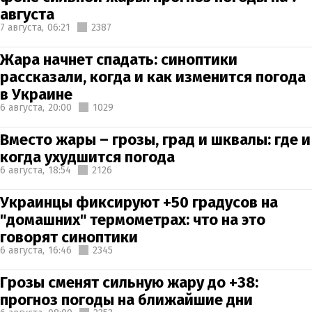
августа
7 августа,
06:21
2387
Жара начнет спадать: синоптики
рассказали, когда и как изменится погода
в Украине
6 августа,
20:00
1029
Вместо жары – грозы, град и шквалы: где и
когда ухудшится погода
6 августа,
18:54
2126
Украинцы фиксируют +50 градусов на
"домашних" термометрах: что на это
говорят синоптики
6 августа,
16:46
2345
Грозы сменят сильную жару до +38:
прогноз погоды на ближайшие дни