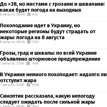
До +38, но местами с грозами и шквалами:
какая будет погода на выходных
8 августа,
08:00
976
Похолодание идет в Украину, но
некоторые регионы будут страдать от
жары: погода на 8 августа
8 августа,
06:46
1332
Грозы, град и шквалы: по всей Украине
объявлено штормовое предупреждение
7 августа,
21:00
1956
В Украине немного похолодает: надолго ли
отступит жара
7 августа,
20:00
9290
Синоптик рассказала, какую непогоду
следует ожидать после сильной жары
7 августа,
08:00
2441