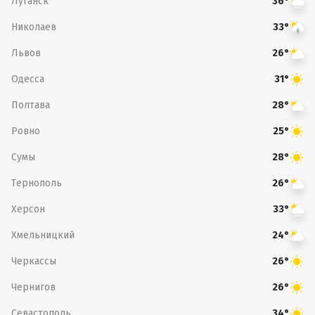
Луганск
36°
Николаев
33°
Львов
26°
Одесса
31°
Полтава
28°
Ровно
25°
Сумы
28°
Тернополь
26°
Херсон
33°
Хмельницкий
24°
Черкассы
26°
Чернигов
26°
Севастополь
34°