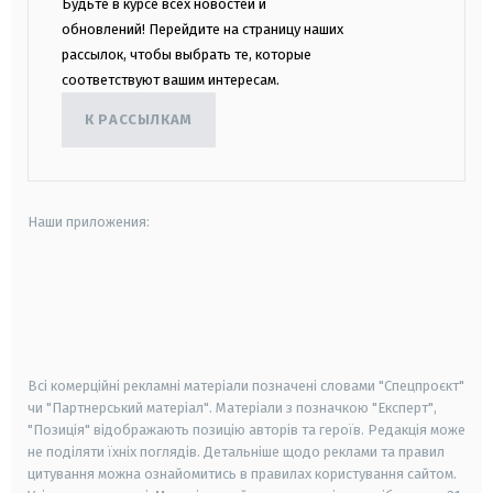
Будьте в курсе всех новостей и
обновлений! Перейдите на страницу наших
рассылок, чтобы выбрать те, которые
соответствуют вашим интересам.
К РАССЫЛКАМ
Наши приложения:
android
apple
smart tv
samsung smart tv
Всі комерційні рекламні матеріали позначені словами "Спецпроєкт"
чи "Партнерський матеріал". Матеріали з позначкою "Експерт",
"Позиція" відображають позицію авторів та героїв. Редакція може
не поділяти їхніх поглядів. Детальніше щодо реклами та правил
цитування можна ознайомитись в правилах користування сайтом.