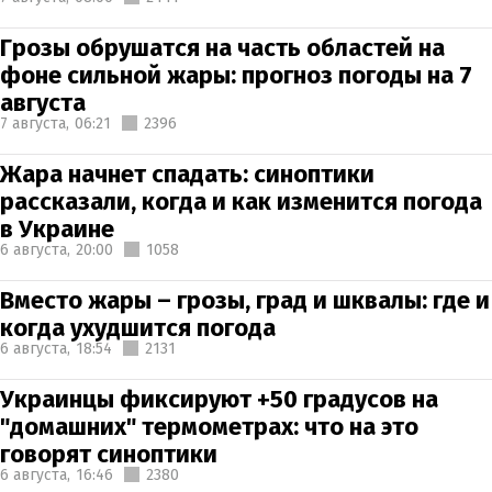
Грозы обрушатся на часть областей на
фоне сильной жары: прогноз погоды на 7
августа
7 августа,
06:21
2396
Жара начнет спадать: синоптики
рассказали, когда и как изменится погода
в Украине
6 августа,
20:00
1058
Вместо жары – грозы, град и шквалы: где и
когда ухудшится погода
6 августа,
18:54
2131
Украинцы фиксируют +50 градусов на
"домашних" термометрах: что на это
говорят синоптики
6 августа,
16:46
2380