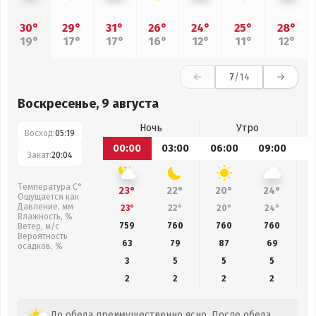
30°
29°
31°
26°
24°
25°
28°
19°
17°
17°
16°
12°
11°
12°
7
/14
Воскресенье, 9 августа
Ночь
Утро
Восход:
05:19
00:00
03:00
06:00
09:00
1
Закат:
20:04
Температура С°
23°
22°
20°
24°
Ощущается как
Давление, мм
23°
22°
20°
24°
Влажность, %
759
760
760
760
Ветер, м/с
Вероятность
63
79
87
69
осадков, %
3
5
5
5
2
2
2
2
До обеда преимущественно ясно. После обеда