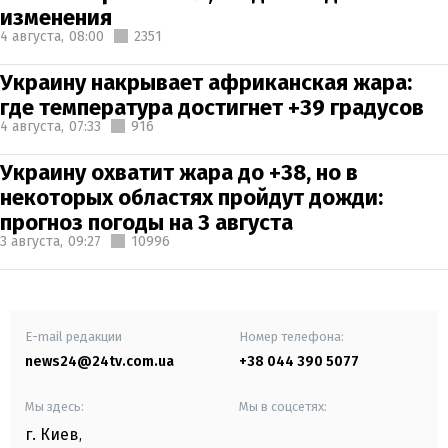
изменения
4 августа,
08:00
2351
Украину накрывает африканская жара:
где температура достигнет +39 градусов
4 августа,
07:33
916
Украину охватит жара до +38, но в
некоторых областях пройдут дожди:
прогноз погоды на 3 августа
3 августа,
09:27
10996
E-mail редакции
Номер телефона:
news24@24tv.com.ua
+38 044 390 5077
Мы здесь:
Мы в соцсетях:
г. Киев
,