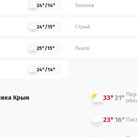
24°
/
14°
Золочев
24°
/
15°
Стрый
25°
/
15°
Львов
24°
/
14°
Пер
33°
21°
лика Крым
обл
23°
16°
Пас