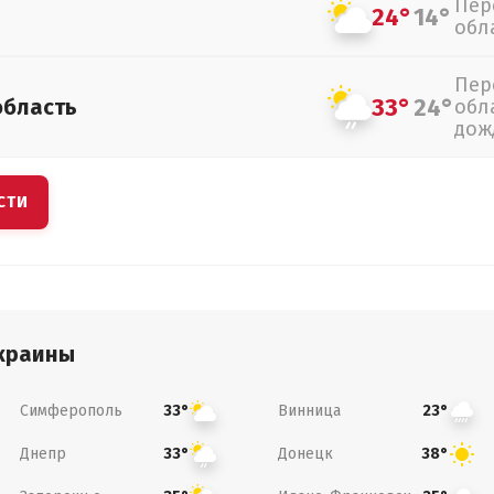
Пер
24°
14°
обл
Пер
33°
24°
область
обл
дож
СТИ
краины
Симферополь
Винница
33°
23°
Днепр
Донецк
33°
38°