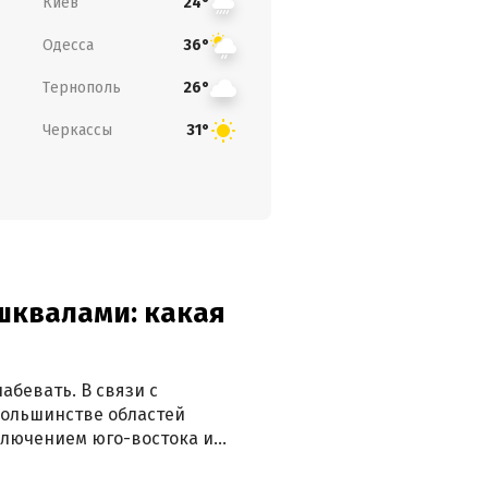
Киев
24°
Одесса
36°
Тернополь
26°
Черкассы
31°
 шквалами: какая
абевать. В связи с
большинстве областей
ключением юго-востока и