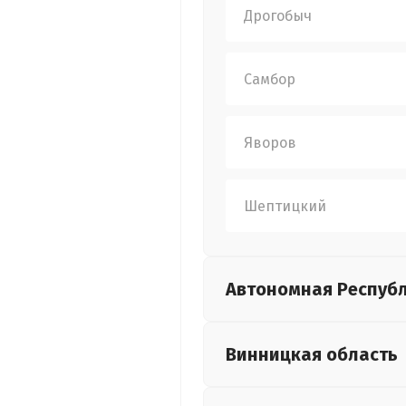
Дрогобыч
Самбор
Яворов
Шептицкий
Автономная Респуб
Винницкая
область