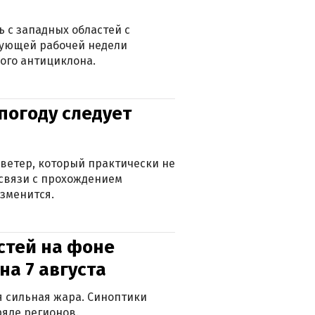
 с западных областей с
дующей рабочей недели
ого антициклона.
погоду следует
ветер, который практически не
в связи с прохождением
зменится.
стей на фоне
на 7 августа
ся сильная жара. Синоптики
яде регионов.