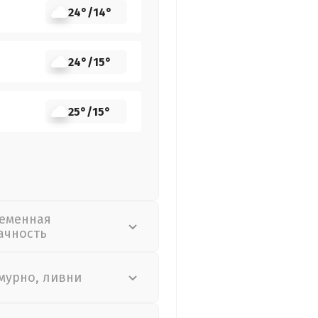
24°
/
14°
24°
/
15°
25°
/
15°
еменная
ачность
мурно, ливни