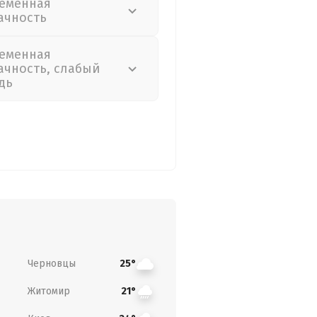
еменная
ачность
еменная
ачность, слабый
дь
Черновцы
25°
Житомир
21°