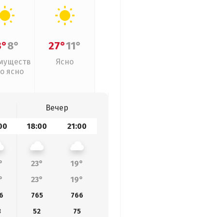
3°
8°
27°
11°
муществ
Ясно
о ясно
Вечер
00
18:00
21:00
°
23°
19°
°
23°
19°
6
765
766
3
52
75