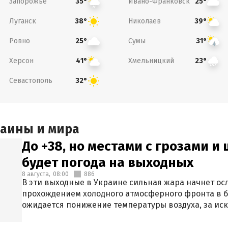
Запорожье
Ивано-Франковск
35°
25°
Луганск
Николаев
38°
39°
Ровно
Сумы
25°
31°
Херсон
Хмельницкий
41°
23°
Севастополь
32°
раины и мира
До +38, но местами с грозами и
будет погода на выходных
8 августа,
08:00
886
В эти выходные в Украине сильная жара начнет осл
прохождением холодного атмосферного фронта в 
ожидается понижение температуры воздуха, за ис
Крыма.