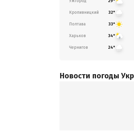
Ужгород
29°
Кропивницкий
32°
Полтава
33°
Харьков
34°
Чернигов
24°
Новости погоды Ук