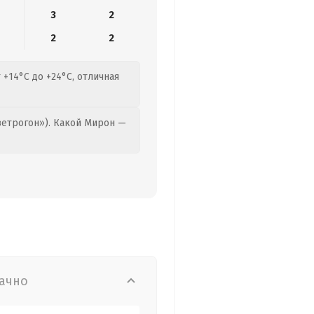
3
2
2
2
 +14°C до +24°C, отличная
етрогон»). Какой Мирон —
ачно