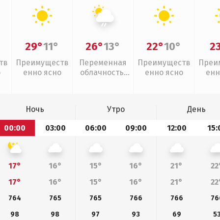
29°
11°
26°
13°
22°
10°
2
тв
Преимуществ
Переменная
Преимуществ
Преи
о
енно ясно
облачность,
енно ясно
енн
слабый дождь
Ночь
Утро
День
00:00
03:00
06:00
09:00
12:00
15:
17°
16°
15°
16°
21°
22
17°
16°
15°
16°
21°
22
764
765
765
766
766
76
98
98
97
93
69
5