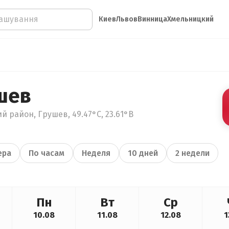
Киев
Львов
Винница
Хмельницкий
шев
й район, Грушев, 49.47°С, 23.61°В
ера
По часам
Неделя
10 дней
2 недели
Пн
Вт
Ср
10.08
11.08
12.08
1