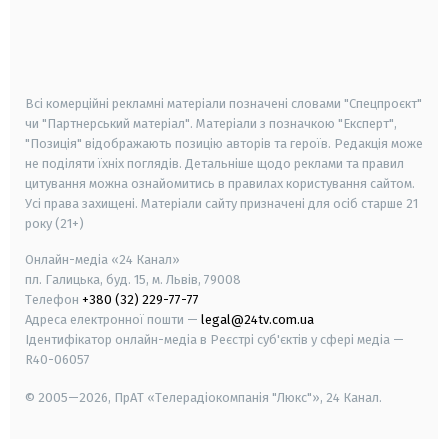
android
apple
smart tv
samsung smart tv
Всі комерційні рекламні матеріали позначені словами "Спецпроєкт"
чи "Партнерський матеріал". Матеріали з позначкою "Експерт",
"Позиція" відображають позицію авторів та героїв. Редакція може
не поділяти їхніх поглядів. Детальніше щодо реклами та правил
цитування можна ознайомитись в правилах користування сайтом.
Усі права захищені.
Матеріали сайту призначені для осіб старше
21
року (21+)
Онлайн-медіа «24 Канал»
пл. Галицька, буд. 15, м. Львів, 79008
Телефон
+380 (32) 229-77-77
Адреса електронної пошти —
legal@24tv.com.ua
Ідентифікатор онлайн-медіа в Реєстрі суб'єктів у сфері медіа —
R40-06057
© 2005—2026,
ПрАТ «Телерадіокомпанія "Люкс"», 24 Канал.