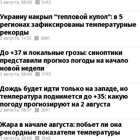
3 августа,
08:00
5462
Украину накрыл "тепловой купол": в 5
регионах зафиксированы температурные
рекорды
2 августа,
14:52
3681
До +37 и локальные грозы: синоптики
представили прогноз погоды на начало
новой недели
2 августа,
08:00
1793
Дождь будет идти только на западе, но
температура поднимется до +35: какую
погоду прогнозируют на 2 августа
2 августа,
06:57
2697
Жара в начале августа: побьет ли она
рекордные показатели температуры
1 августа,
20:00
1540