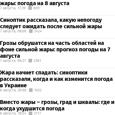
жары: погода на 8 августа
7 августа,
17:39
609
Синоптик рассказала, какую непогоду
следует ожидать после сильной жары
7 августа,
08:00
2424
Грозы обрушатся на часть областей на
фоне сильной жары: прогноз погоды на 7
августа
7 августа,
06:21
2381
Жара начнет спадать: синоптики
рассказали, когда и как изменится погода
в Украине
6 августа,
20:00
1022
Вместо жары – грозы, град и шквалы: где и
когда ухудшится погода
6 августа,
18:54
2117