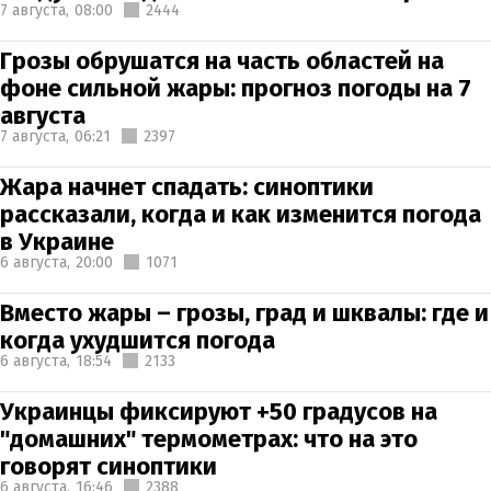
7 августа,
08:00
2444
Грозы обрушатся на часть областей на
фоне сильной жары: прогноз погоды на 7
августа
7 августа,
06:21
2397
Жара начнет спадать: синоптики
рассказали, когда и как изменится погода
в Украине
6 августа,
20:00
1071
Вместо жары – грозы, град и шквалы: где и
когда ухудшится погода
6 августа,
18:54
2133
Украинцы фиксируют +50 градусов на
"домашних" термометрах: что на это
говорят синоптики
6 августа,
16:46
2388