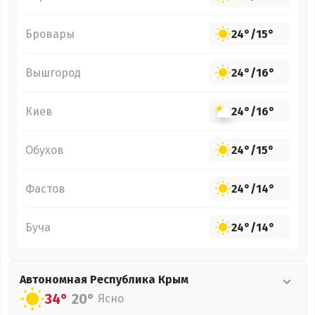
Бровары
24°
/
15°
Вышгород
24°
/
16°
Киев
24°
/
16°
Обухов
24°
/
15°
Фастов
24°
/
14°
Буча
24°
/
14°
Автономная Республика Крым
34°
20°
Ясно