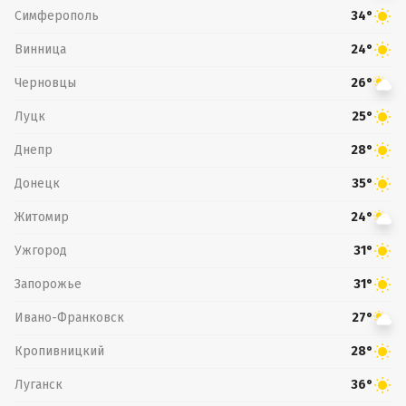
Симферополь
34°
Винница
24°
Черновцы
26°
Луцк
25°
Днепр
28°
Донецк
35°
Житомир
24°
Ужгород
31°
Запорожье
31°
Ивано-Франковск
27°
Кропивницкий
28°
Луганск
36°