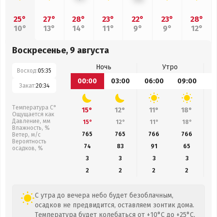
25°
27°
28°
23°
22°
23°
28°
10°
13°
14°
11°
9°
9°
12°
Воскресенье, 9 августа
Ночь
Утро
Восход:
05:35
00:00
03:00
06:00
09:00
1
Закат:
20:34
Температура С°
15°
12°
11°
18°
Ощущается как
Давление, мм
15°
12°
11°
18°
Влажность, %
765
765
766
766
Ветер, м/с
Вероятность
74
83
91
65
осадков, %
3
3
3
3
2
2
2
2
С утра до вечера небо будет безоблачным,
осадков не предвидится, оставляем зонтик дома.
Температура будет колебаться от +10°C до +25°C,