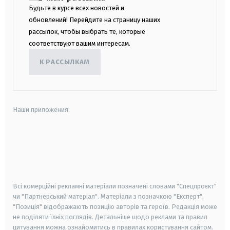
Будьте в курсе всех новостей и
обновлений! Перейдите на страницу наших
рассылок, чтобы выбрать те, которые
соответствуют вашим интересам.
К РАССЫЛКАМ
Наши приложения:
android
apple
smart tv
samsung smart tv
Всі комерційні рекламні матеріали позначені словами "Спецпроєкт"
чи "Партнерський матеріал". Матеріали з позначкою "Експерт",
"Позиція" відображають позицію авторів та героїв. Редакція може
не поділяти їхніх поглядів. Детальніше щодо реклами та правил
цитування можна ознайомитись в правилах користування сайтом.