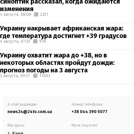
синоптик рассказал, когда ожидаются
изменения
4 августа,
08:00
2351
Украину накрывает африканская жара:
где температура достигнет +39 градусов
4 августа,
07:33
918
Украину охватит жара до +38, но в
некоторых областях пройдут дожди:
прогноз погоды на 3 августа
3 августа,
09:27
11003
E-mail редакции
Номер телефона:
news24@24tv.com.ua
+38 044 390 5077
Мы здесь:
Мы в соцсетях:
г. Киев
,