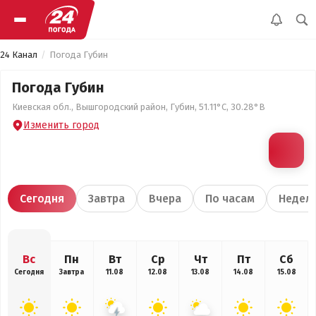
24 Канал
Погода Губин
Погода Губин
Киевская обл., Вышгородский район, Губин, 51.11°С, 30.28°В
Изменить город
Сегодня
Завтра
Вчера
По часам
Недел
Вс
Пн
Вт
Ср
Чт
Пт
Сб
Сегодня
Завтра
11.08
12.08
13.08
14.08
15.08