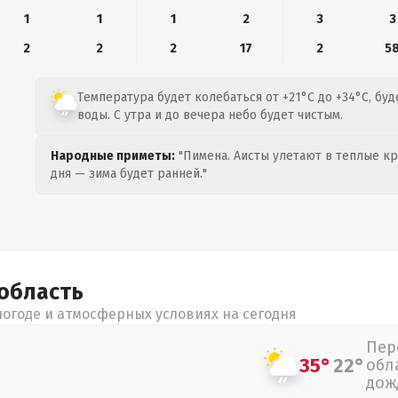
1
1
1
2
3
3
2
2
2
17
2
5
Температура будет колебаться от +21°C до +34°C, бу
воды. С утра и до вечера небо будет чистым.
Народные приметы:
"Пимена. Аисты улетают в теплые кра
дня — зима будет ранней."
область
огоде и атмосферных условиях на сегодня
Пер
35°
22°
обл
дож