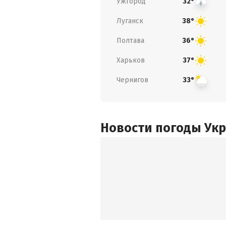
Ужгород
32°
Луганск
38°
Полтава
36°
Харьков
37°
Чернигов
33°
Новости погоды Ук