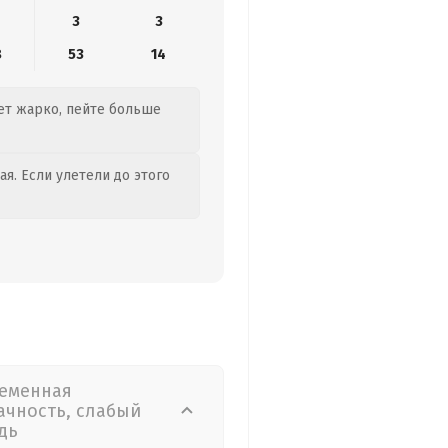
3
3
8
53
14
дет жарко, пейте больше
я. Если улетели до этого
еменная
ачность, слабый
дь