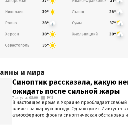
Запорожье
Ивано-Франковск
37°
31°
Николаев
Львов
39°
26°
Ровно
Сумы
28°
37°
Херсон
Хмельницкий
38°
30°
Севастополь
35°
раины и мира
Синоптик рассказала, какую не
ожидать после сильной жары
7 августа,
08:00
1915
В настоящее время в Украине преобладает слабый 
влияет на жаркую погоду. Однако уже с 7 августа 
атмосферного фронта синоптическая обстановка и