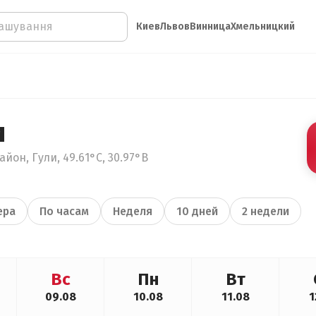
Киев
Львов
Винница
Хмельницкий
и
йон, Гули, 49.61°С, 30.97°В
ера
По часам
Неделя
10 дней
2 недели
Вс
Пн
Вт
09.08
10.08
11.08
1