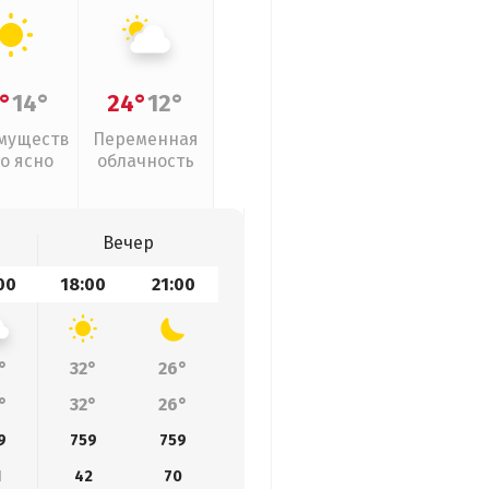
°
14°
24°
12°
муществ
Переменная
о ясно
облачность
Вечер
00
18:00
21:00
°
32°
26°
°
32°
26°
9
759
759
1
42
70