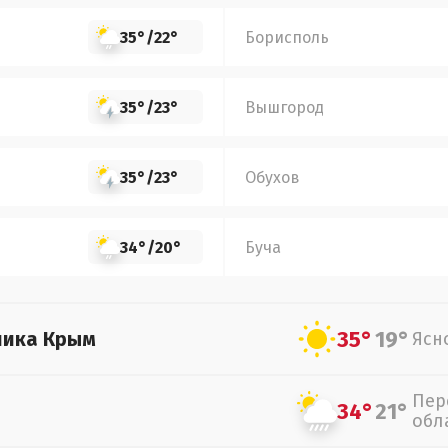
35°
/
22°
Борисполь
35°
/
23°
Вышгород
35°
/
23°
Обухов
34°
/
20°
Буча
35°
19°
лика Крым
Ясн
Пер
34°
21°
обл