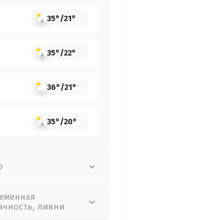
35°
/
21°
35°
/
22°
36°
/
21°
35°
/
20°
о
еменная
ачность, ливни