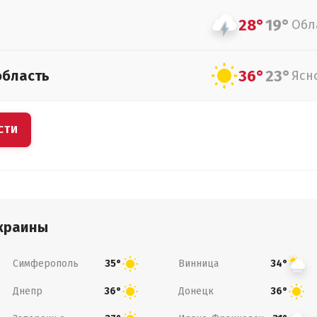
28°
19°
Обл
36°
23°
область
Ясн
СТИ
краины
Симферополь
Винница
35°
34°
Днепр
Донецк
36°
36°