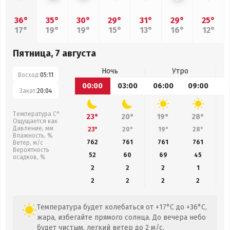
36°
35°
30°
29°
31°
29°
25°
17°
19°
19°
15°
13°
16°
12°
Пятница, 7 августа
Ночь
Утро
Восход:
05:11
00:00
03:00
06:00
09:00
1
Закат:
20:04
Температура С°
23°
20°
19°
28°
Ощущается как
Давление, мм
23°
20°
19°
28°
Влажность, %
762
761
761
761
Ветер, м/с
Вероятность
52
60
69
45
осадков, %
2
2
2
1
2
2
2
2
Температура будет колебаться от +17°C до +36°C,
жара, избегайте прямого солнца. До вечера небо
будет чистым, легкий ветер до 2 м/с.