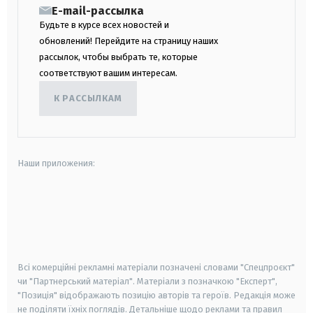
E-mail-рассылка
Будьте в курсе всех новостей и
обновлений! Перейдите на страницу наших
рассылок, чтобы выбрать те, которые
соответствуют вашим интересам.
К РАССЫЛКАМ
Наши приложения:
android
apple
smart tv
samsung smart tv
Всі комерційні рекламні матеріали позначені словами "Спецпроєкт"
чи "Партнерський матеріал". Матеріали з позначкою "Експерт",
"Позиція" відображають позицію авторів та героїв. Редакція може
не поділяти їхніх поглядів. Детальніше щодо реклами та правил