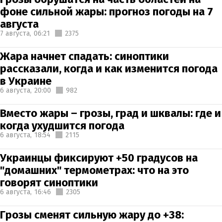
фоне сильной жары: прогноз погоды на 7
августа
7 августа,
06:21
2375
Жара начнет спадать: синоптики
рассказали, когда и как изменится погода
в Украине
6 августа,
20:00
982
Вместо жары – грозы, град и шквалы: где и
когда ухудшится погода
6 августа,
18:54
2115
Украинцы фиксируют +50 градусов на
"домашних" термометрах: что на это
говорят синоптики
6 августа,
16:46
2305
Грозы сменят сильную жару до +38: