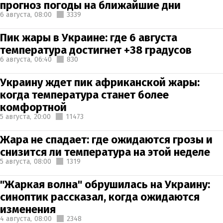
прогноз погоды на ближайшие дни
6 августа,
08:00
3339
Пик жары в Украине: где 6 августа
температура достигнет +38 градусов
6 августа,
06:40
830
Украину ждет пик африканской жары:
когда температура станет более
комфортной
5 августа,
20:00
11473
Жара не спадает: где ожидаются грозы и
снизится ли температура на этой неделе
5 августа,
08:00
1319
"Жаркая волна" обрушилась на Украину:
синоптик рассказал, когда ожидаются
изменения
4 августа,
08:00
2348