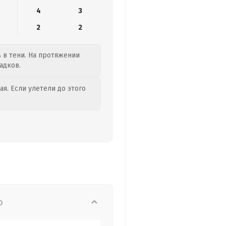
4
3
2
2
ь в тени. На протяжении
адков.
я. Если улетели до этого
о