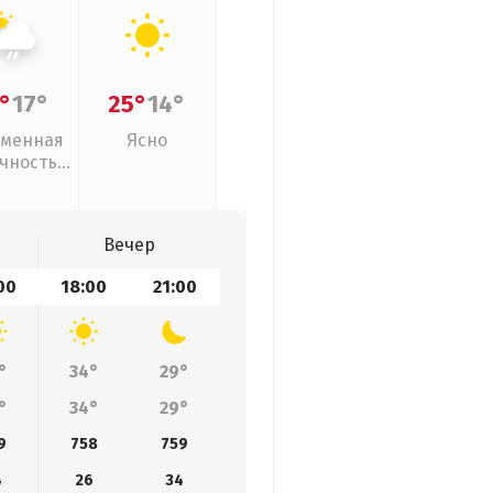
°
17°
25°
14°
менная
Ясно
чность,
ый дождь
Вечер
00
18:00
21:00
°
34°
29°
°
34°
29°
9
758
759
4
26
34