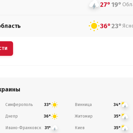
27°
19°
Обл
36°
23°
область
Ясн
СТИ
краины
Симферополь
Винница
33°
34°
Днепр
Житомир
36°
35°
Ивано-Франковск
Киев
31°
35°