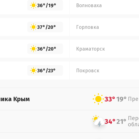
36°
/
19°
Волноваха
37°
/
20°
Горловка
36°
/
20°
Краматорск
36°
/
23°
Покровск
33°
19°
лика Крым
Пре
Пер
34°
21°
обл