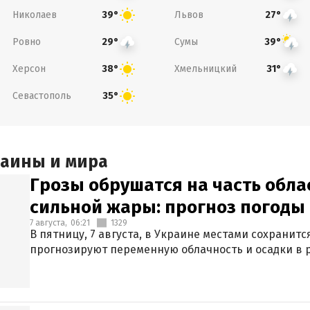
Николаев
Львов
39°
27°
Ровно
Сумы
29°
39°
Херсон
Хмельницкий
38°
31°
Севастополь
35°
раины и мира
Грозы обрушатся на часть обла
сильной жары: прогноз погоды 
7 августа,
06:21
1329
В пятницу, 7 августа, в Украине местами сохранит
прогнозируют переменную облачность и осадки в р