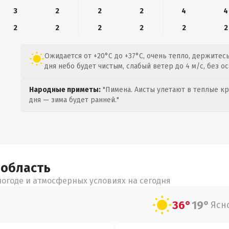
3
2
2
2
4
4
2
2
2
2
2
2
Ожидается от +20°C до +37°C, очень тепло, держитес
дня небо будет чистым, слабый ветер до 4 м/с, без ос
Народные приметы:
"Пимена. Аисты улетают в теплые кра
дня — зима будет ранней."
я
область
огоде и атмосферных условиях на сегодня
36°
19°
Ясн