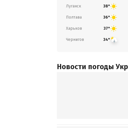
Луганск
38°
Полтава
36°
Харьков
37°
Чернигов
34°
Новости погоды Ук