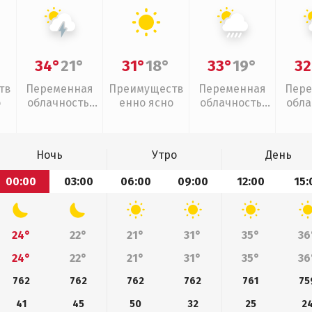
34°
21°
31°
18°
33°
19°
32
тв
Переменная
Преимуществ
Переменная
Пере
о
облачность,
енно ясно
облачность,
обла
грозы
ливни
слаб
Ночь
Утро
День
00:00
03:00
06:00
09:00
12:00
15:
24°
22°
21°
31°
35°
36
24°
22°
21°
31°
35°
36
762
762
762
762
761
75
41
45
50
32
25
2