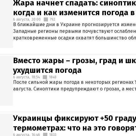
Жара начнет спадать: синоптик
когда и как изменится погода 
6 августа,
20:00
792
В ближайшие дни в Украине прогнозируется измен
Западные регионы первыми почувствуют ослаблен
кратковременные осадки охватят большинство обл
Вместо жары – грозы, град и шк
ухудшится погода
6 августа,
18:54
1848
После сильной жары погода в некоторых регионах 
августа. Синоптики предупреждают о грозах, а мес
Украинцы фиксируют +50 граду
термометрах: что на это говор
6 августа,
16:46
1833