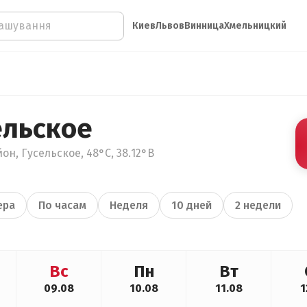
Киев
Львов
Винница
Хмельницкий
ельское
он, Гусельское, 48°С, 38.12°В
ера
По часам
Неделя
10 дней
2 недели
Вс
Пн
Вт
09.08
10.08
11.08
1