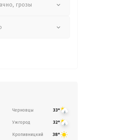
ачно, грозы
о
Черновцы
33°
Ужгород
32°
Кропивницкий
38°