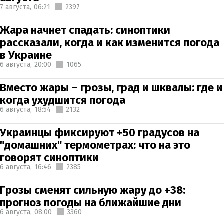
7 августа,
06:21
2397
Жара начнет спадать: синоптики
рассказали, когда и как изменится погода
в Украине
6 августа,
20:00
1065
Вместо жары – грозы, град и шквалы: где и
когда ухудшится погода
6 августа,
18:54
2132
Украинцы фиксируют +50 градусов на
"домашних" термометрах: что на это
говорят синоптики
6 августа,
16:46
2385
Грозы сменят сильную жару до +38:
прогноз погоды на ближайшие дни
6 августа,
08:00
3360