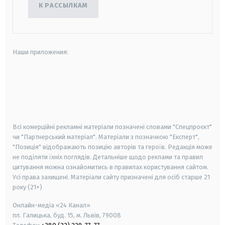
К РАССЫЛКАМ
Наши приложения:
android
apple
smart tv
samsung smart tv
Всі комерційні рекламні матеріали позначені словами "Спецпроєкт"
чи "Партнерський матеріал". Матеріали з позначкою "Експерт",
"Позиція" відображають позицію авторів та героїв. Редакція може
не поділяти їхніх поглядів. Детальніше щодо реклами та правил
цитування можна ознайомитись в правилах користування сайтом.
Усі права захищені.
Матеріали сайту призначені для осіб старше
21
року (21+)
Онлайн-медіа «24 Канал»
пл. Галицька, буд. 15, м. Львів, 79008