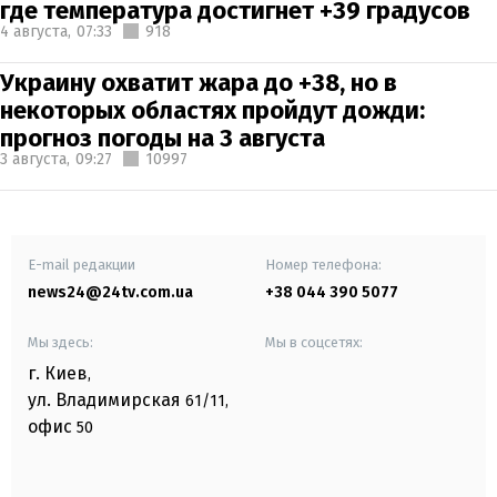
где температура достигнет +39 градусов
4 августа,
07:33
918
Украину охватит жара до +38, но в
некоторых областях пройдут дожди:
прогноз погоды на 3 августа
3 августа,
09:27
10997
E-mail редакции
Номер телефона:
news24@24tv.com.ua
+38 044 390 5077
Мы здесь:
Мы в соцсетях:
г. Киев
,
ул. Владимирская
61/11,
офис
50