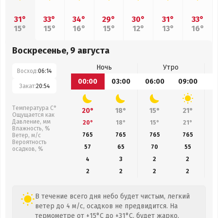
31°
33°
34°
29°
30°
31°
33°
15°
15°
16°
15°
12°
13°
16°
Воскресенье, 9 августа
Ночь
Утро
Восход:
06:14
00:00
03:00
06:00
09:00
1
Закат:
20:54
Температура С°
20°
18°
15°
21°
Ощущается как
Давление, мм
20°
18°
15°
21°
Влажность, %
765
765
765
765
Ветер, м/с
Вероятность
57
65
70
55
осадков, %
4
3
2
2
2
2
2
2
В течение всего дня небо будет чистым, легкий
ветер до 4 м/с, осадков не предвидится. На
термометре от +15°C до +31°C, будет жарко,