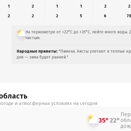
1
2
1
1
2
2
2
2
2
5
6
7
На термометре от +22°C до +35°C, пейте много воды. 
чистым.
Народные приметы:
"Пимена. Аисты улетают в теплые кра
дня — зима будет ранней."
область
огоде и атмосферных условиях на сегодня
Пер
35°
22°
обл
дож