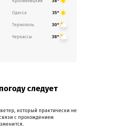
Кропивницкий
38°
Одесса
35°
Тернополь
30°
Черкассы
38°
погоду следует
ветер, который практически не
в связи с прохождением
зменится.