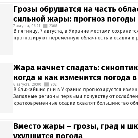
Грозы обрушатся на часть обла
сильной жары: прогноз погоды 
7 августа,
06:21
2308
В пятницу, 7 августа, в Украине местами сохранит
прогнозируют переменную облачность и осадки в р
Жара начнет спадать: синоптик
когда и как изменится погода 
6 августа,
20:00
902
В ближайшие дни в Украине прогнозируется измен
Западные регионы первыми почувствуют ослаблен
кратковременные осадки охватят большинство обл
Вместо жары – грозы, град и шк
ухудшится погода