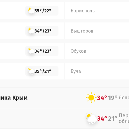
35°
/
22°
Борисполь
34°
/
23°
Вышгород
34°
/
23°
Обухов
35°
/
21°
Буча
34°
19°
лика Крым
Ясн
Пер
34°
21°
обл