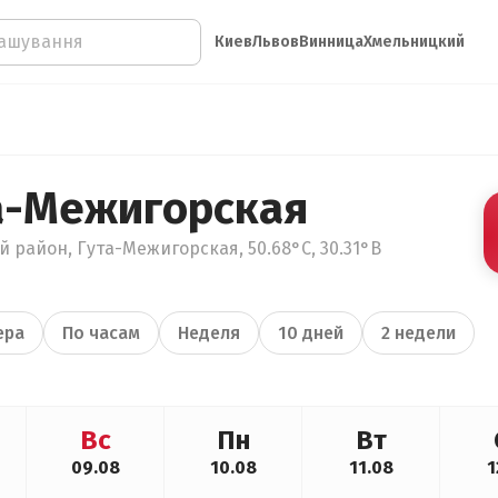
Киев
Львов
Винница
Хмельницкий
а-Межигорская
 район, Гута-Межигорская, 50.68°С, 30.31°В
ера
По часам
Неделя
10 дней
2 недели
Вс
Пн
Вт
09.08
10.08
11.08
1