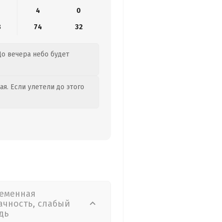
4
0
8
74
32
До вечера небо будет
я. Если улетели до этого
еменная
ачность, слабый
дь