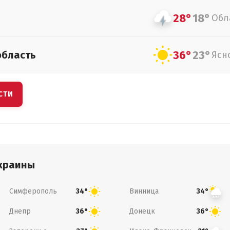
28°
18°
Обл
36°
23°
область
Ясн
СТИ
краины
Симферополь
Винница
34°
34°
Днепр
Донецк
36°
36°