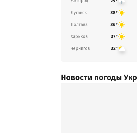
Ужгород
29°
Луганск
38°
Полтава
36°
Харьков
37°
Чернигов
32°
Новости погоды Ук