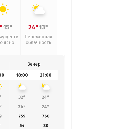
°
15°
24°
13°
муществ
Переменная
о ясно
облачность
Вечер
00
18:00
21:00
°
32°
24°
°
34°
24°
9
759
760
7
54
80