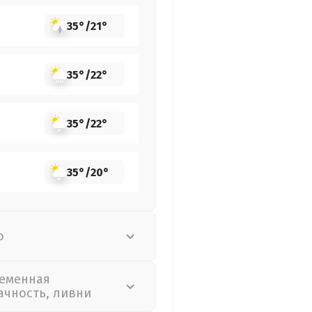
35°
/
21°
35°
/
22°
35°
/
22°
35°
/
20°
о
еменная
ачность, ливни