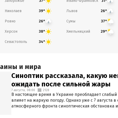
Запорожье
Ивано-Франковск
37°
31°
Николаев
Львов
39°
26°
Ровно
Сумы
26°
37°
Херсон
Хмельницкий
38°
29°
Севастополь
34°
раины и мира
Синоптик рассказала, какую не
ожидать после сильной жары
7 августа,
08:00
2128
В настоящее время в Украине преобладает слабый 
влияет на жаркую погоду. Однако уже с 7 августа 
атмосферного фронта синоптическая обстановка и