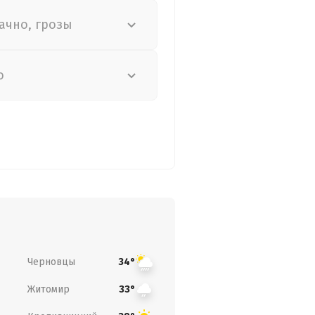
ачно, грозы
о
Черновцы
34°
Житомир
33°