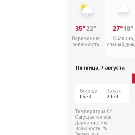
35°
22°
27°
18°
Переменная
Облачно,
облачность,
слабый дож
слабый дождь
Пятница, 7 августа
Восход:
Закат:
05:33
20:33
Температура С°
Ощущается как
Давление, мм
Влажность, %
Ветер, м/с