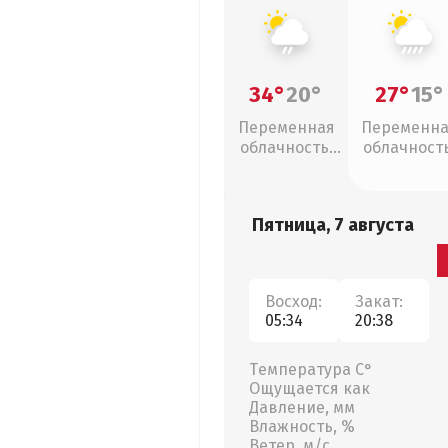
34°
20°
27°
15°
Переменная
Переменн
облачность,
облачность
слабый дождь
ливни
Пятница, 7 августа
Восход:
Закат:
05:34
20:38
Температура С°
Ощущается как
Давление, мм
Влажность, %
Ветер, м/с