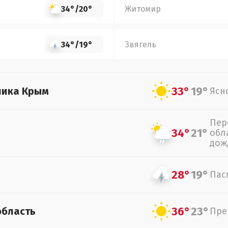
34°
/
20°
Житомир
34°
/
19°
Звягель
33°
19°
лика Крым
Ясн
Пер
34°
21°
обл
дож
28°
19°
Пас
36°
23°
область
Пре