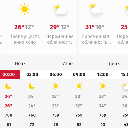
26°
12°
29°
12°
31°
16°
25
ая
Преимуществ
Переменная
Переменная
Пере
,
енно ясно
облачность
облачность,
обл
ливни
Ночь
Утро
День
00:00
03:00
06:00
09:00
12:00
15:
26°
24°
23°
30°
33°
34
26°
24°
23°
32°
34°
36
760
760
759
759
759
75
61
72
75
52
43
4