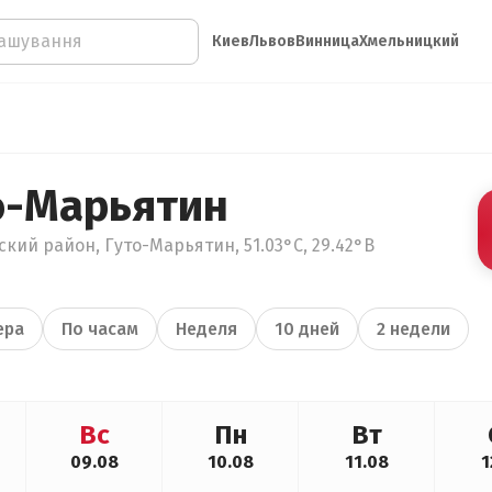
Киев
Львов
Винница
Хмельницкий
о-Марьятин
кий район, Гуто-Марьятин, 51.03°С, 29.42°В
ера
По часам
Неделя
10 дней
2 недели
Вс
Пн
Вт
09.08
10.08
11.08
1