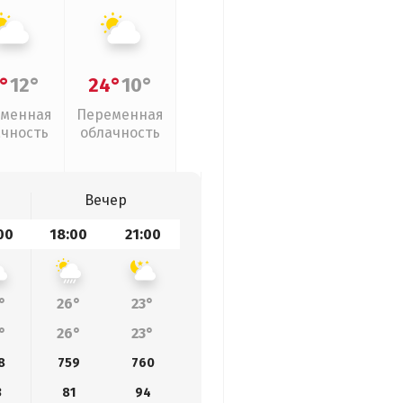
°
12°
24°
10°
менная
Переменная
ачность
облачность
Вечер
00
18:00
21:00
°
26°
23°
°
26°
23°
8
759
760
3
81
94