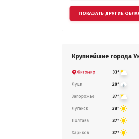
ПОКАЗАТЬ ДРУГИЕ ОБЛА
Крупнейшие города У
Житомир
33°
Луцк
28°
Запорожье
37°
Луганск
38°
Полтава
37°
Харьков
37°