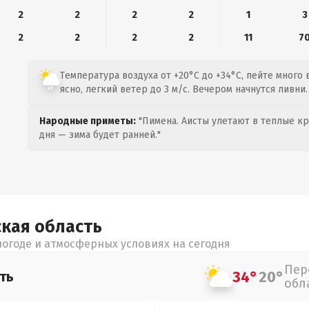
2
2
2
2
1
3
2
2
2
2
11
7
Температура воздуха от +20°C до +34°C, пейте много 
ясно, легкий ветер до 3 м/с. Вечером начнутся ливни.
Народные приметы:
"Пимена. Аисты улетают в теплые кра
дня — зима будет ранней."
ская
область
огоде и атмосферных условиях на сегодня
Пер
34°
20°
ть
обл