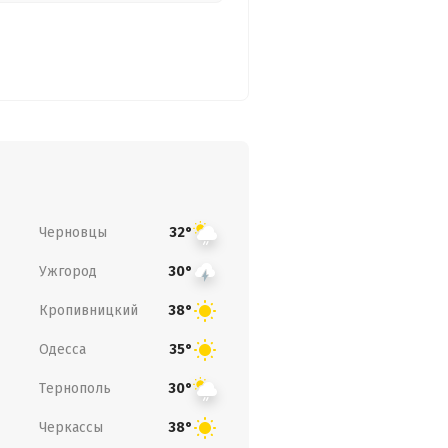
Черновцы
32°
Ужгород
30°
Кропивницкий
38°
Одесса
35°
Тернополь
30°
Черкассы
38°