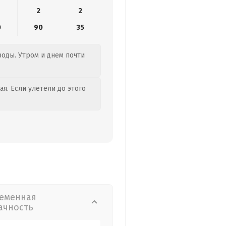
2
2
0
90
35
воды. Утром и днем почти
я. Если улетели до этого
еменная
ачность