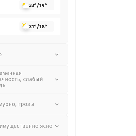
33°
/
19°
31°
/
18°
о
еменная
ачность, слабый
дь
мурно, грозы
имущественно ясно