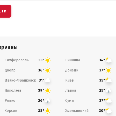
СТИ
краины
Симферополь
Винница
33°
34°
Днепр
Донецк
36°
37°
Ивано-Франковск
Киев
31°
35°
Николаев
Львов
39°
25°
Ровно
Сумы
26°
37°
Херсон
Хмельницкий
38°
30°