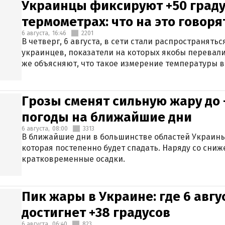
Украинцы фиксируют +50 граду
термометрах: что на это говор
6 августа,
16:46
2201
В четверг, 6 августа, в сети стали распространят
украинцев, показатели на которых якобы перевали
же объясняют, что такое измерение температуры в
Грозы сменят сильную жару до 
погоды на ближайшие дни
6 августа,
08:00
3313
В ближайшие дни в большинстве областей Украины
которая постепенно будет спадать. Наряду со сн
кратковременные осадки.
Пик жары в Украине: где 6 авг
достигнет +38 градусов
6 августа,
06:40
823