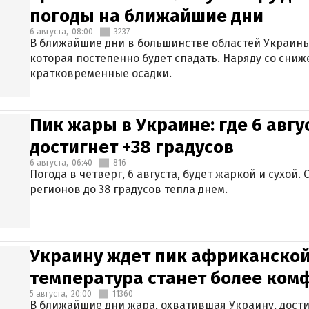
погоды на ближайшие дни
6 августа,
08:00
3237
В ближайшие дни в большинстве областей Украины
которая постепенно будет спадать. Наряду со сн
кратковременные осадки.
Пик жары в Украине: где 6 авг
достигнет +38 градусов
6 августа,
06:40
816
Погода в четверг, 6 августа, будет жаркой и сухой
регионов до 38 градусов тепла днем.
Украину ждет пик африканской
температура станет более ком
5 августа,
20:00
11360
В ближайшие дни жара, охватившая Украину, дости