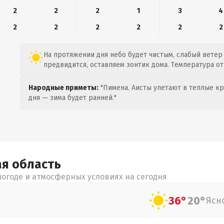
2
2
2
1
3
4
2
2
2
2
2
2
На протяжении дня небо будет чистым, слабый ветер 
предвидится, оставляем зонтик дома. Температура от 
Народные приметы:
"Пимена. Аисты улетают в теплые кра
дня — зима будет ранней."
ая
область
огоде и атмосферных условиях на сегодня
36°
20°
Ясн