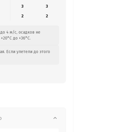
3
3
2
2
до 4 м/с, осадков не
+20°C до +36°C.
я. Если улетели до этого
о