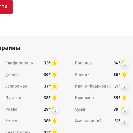
СТИ
краины
Симферополь
Винница
33°
34°
Днепр
Донецк
36°
36°
Запорожье
Ивано-Франковск
37°
31°
Луганск
Николаев
38°
39°
Ровно
Сумы
29°
39°
Херсон
Хмельницкий
38°
31°
Севастополь
35°