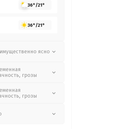
36°
/
21°
36°
/
21°
имущественно ясно
еменная
ачность, грозы
еменная
ачность, грозы
о