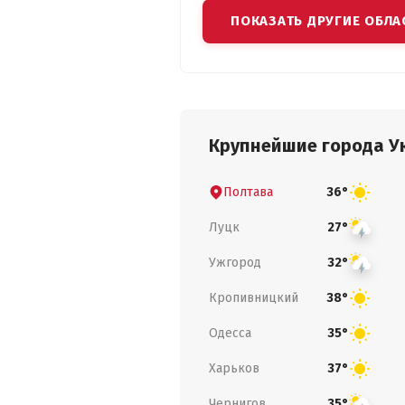
ПОКАЗАТЬ ДРУГИЕ ОБЛА
Крупнейшие города У
Полтава
36°
Луцк
27°
Ужгород
32°
Кропивницкий
38°
Одесса
35°
Харьков
37°
Чернигов
35°