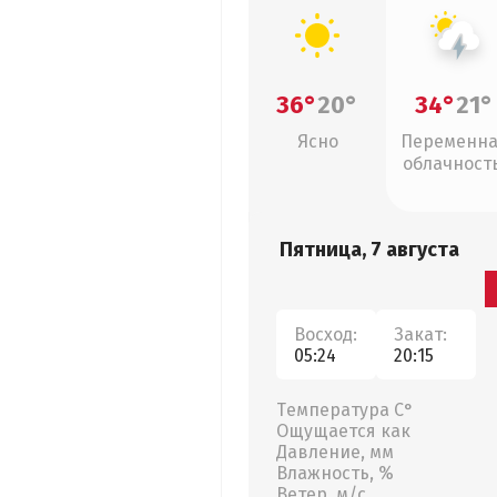
36°
20°
34°
21°
Ясно
Переменн
облачность
грозы
Пятница, 7 августа
Восход:
Закат:
05:24
20:15
Температура С°
Ощущается как
Давление, мм
Влажность, %
Ветер, м/с