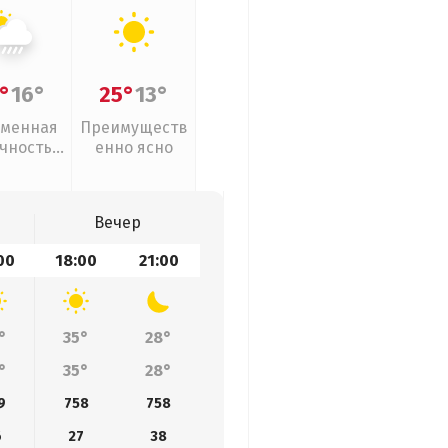
°
16°
25°
13°
менная
Преимуществ
чность,
енно ясно
ивни
Вечер
00
18:00
21:00
°
35°
28°
°
35°
28°
9
758
758
6
27
38