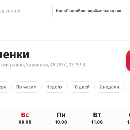
Киев
Львов
Винница
Хмельницкий
ченки
кий район, Харченки, 49.29°С, 33.75°В
ера
По часам
Неделя
10 дней
2 недели
Вс
Пн
Вт
09.08
10.08
11.08
1