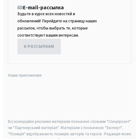
E-mail-рассылка
Будьте в курсе всех новостей и
обновлений! Перейдите на страницу наших
рассылок, чтобы выбрать те, которые
соответствуют вашим интересам.
К РАССЫЛКАМ
Наши приложения:
android
apple
smart tv
samsung smart tv
Всі комерційні рекламні матеріали позначені словами "Спецпроєкт"
чи "Партнерський матеріал". Матеріали з позначкою "Експерт",
"Позиція" відображають позицію авторів та героїв. Редакція може