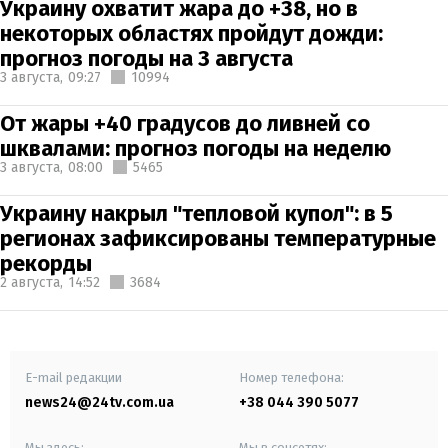
Украину охватит жара до +38, но в
некоторых областях пройдут дожди:
прогноз погоды на 3 августа
3 августа,
09:27
10994
От жары +40 градусов до ливней со
шквалами: прогноз погоды на неделю
3 августа,
08:00
5465
Украину накрыл "тепловой купол": в 5
регионах зафиксированы температурные
рекорды
2 августа,
14:52
3684
E-mail редакции
Номер телефона:
news24@24tv.com.ua
+38 044 390 5077
Мы здесь:
Мы в соцсетях: