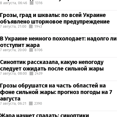
8 августа,
06:46
1316
Грозы, град и шквалы: по всей Украине
объявлено штормовое предупреждение
7 августа,
21:00
1943
В Украине немного похолодает: надолго ли
отступит жара
7 августа,
20:00
8706
Синоптик рассказала, какую непогоду
следует ожидать после сильной жары
7 августа,
08:00
2439
Грозы обрушатся на часть областей на
фоне сильной жары: прогноз погоды на 7
августа
7 августа,
06:21
2390
Жара начнет спадать: синоптики