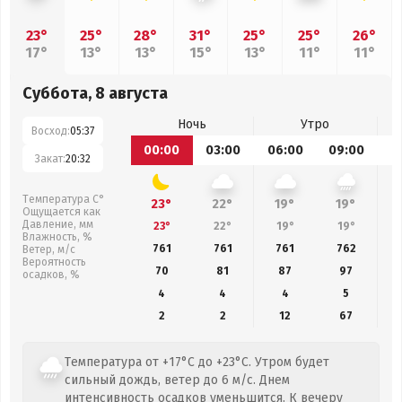
23°
25°
28°
31°
25°
25°
26°
17°
13°
13°
15°
13°
11°
11°
Суббота, 8 августа
Ночь
Утро
Восход:
05:37
00:00
03:00
06:00
09:00
1
Закат:
20:32
Температура С°
23°
22°
19°
19°
Ощущается как
Давление, мм
23°
22°
19°
19°
Влажность, %
761
761
761
762
Ветер, м/с
Вероятность
70
81
87
97
осадков, %
4
4
4
5
2
2
12
67
Температура от +17°C до +23°C. Утром будет
сильный дождь, ветер до 6 м/с. Днем
интенсивность осадков уменьшится. К вечеру