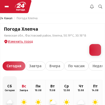
24 Канал
Погода Хлепча
Погода Хлепча
Киевская обл., Фастовский район, Хлепча, 50.19°С, 30.18°В
Изменить город
Сегодня
Завтра
Вчера
По часам
Недел
Сб
Вс
Пн
Вт
Ср
Чт
Пт
Сегодня
Завтра
10.08
11.08
12.08
13.08
14.08