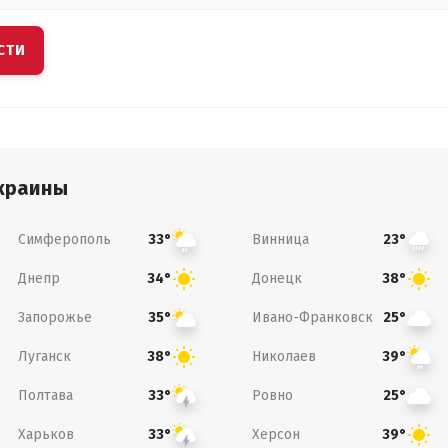
СТИ
краины
Симферополь
Винница
33°
23°
Днепр
Донецк
34°
38°
Запорожье
Ивано-Франковск
35°
25°
Луганск
Николаев
38°
39°
Полтава
Ровно
33°
25°
Харьков
Херсон
33°
39°