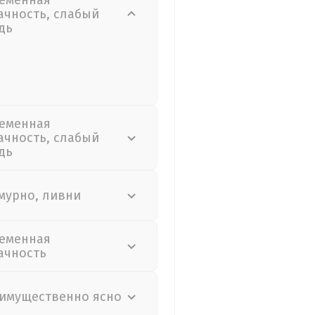
еменная
ачность, слабый
дь
еменная
ачность, слабый
дь
мурно, ливни
еменная
ачность
имущественно ясно