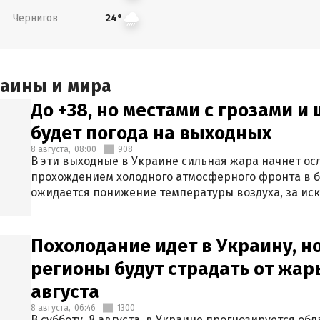
Чернигов
24°
раины и мира
До +38, но местами с грозами и
будет погода на выходных
8 августа,
08:00
908
В эти выходные в Украине сильная жара начнет осл
прохождением холодного атмосферного фронта в 
ожидается понижение температуры воздуха, за ис
Крыма.
Похолодание идет в Украину, н
регионы будут страдать от жары
августа
8 августа,
06:46
1300
В субботу, 8 августа, в Украине прогнозируется об