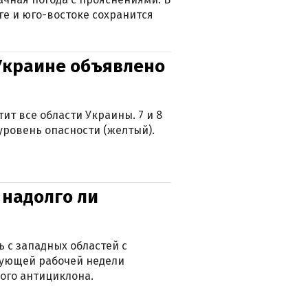
ге и юго-востоке сохранится
 Украине объявлено
ит все области Украины. 7 и 8
 уровень опасности (желтый).
 надолго ли
 с западных областей с
дующей рабочей недели
ого антициклона.