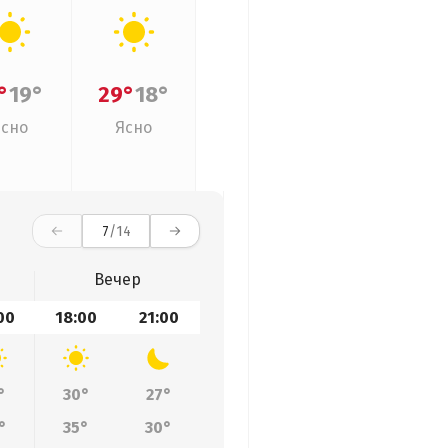
°
19°
29°
18°
Ясно
Ясно
7
/14
Вечер
00
18:00
21:00
°
30°
27°
°
35°
30°