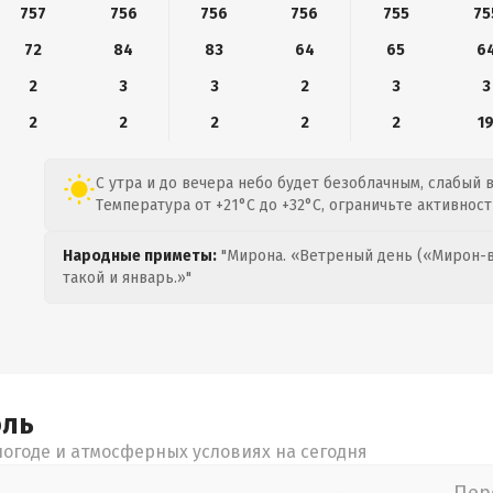
757
756
756
756
755
75
72
84
83
64
65
6
2
3
3
2
3
3
2
2
2
2
2
1
С утра и до вечера небо будет безоблачным, слабый в
Температура от +21°C до +32°C, ограничьте активнос
Народные приметы:
"Мирона. «Ветреный день («Мирон-в
такой и январь.»"
оль
огоде и атмосферных условиях на сегодня