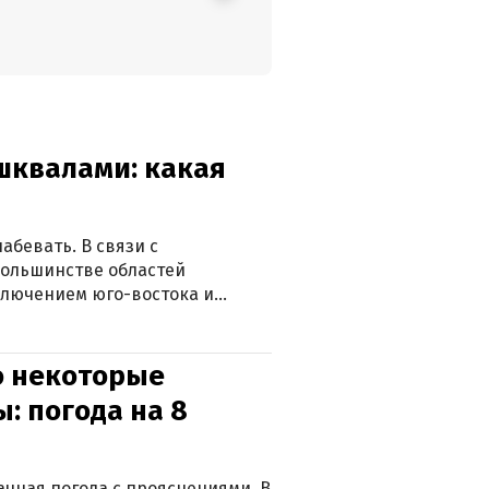
 шквалами: какая
абевать. В связи с
большинстве областей
ключением юго-востока и
о некоторые
: погода на 8
лачная погода с прояснениями. В