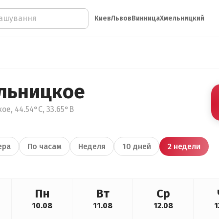
Киев
Львов
Винница
Хмельницкий
льницкое
е, 44.54°С, 33.65°В
ера
По часам
Неделя
10 дней
2 недели
Пн
Вт
Ср
10.08
11.08
12.08
1