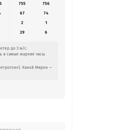
5
755
756
4
67
74
2
1
9
29
6
етер до 3 м/с.
ть в самые жаркие часы.
етрогон»). Какой Мирон —