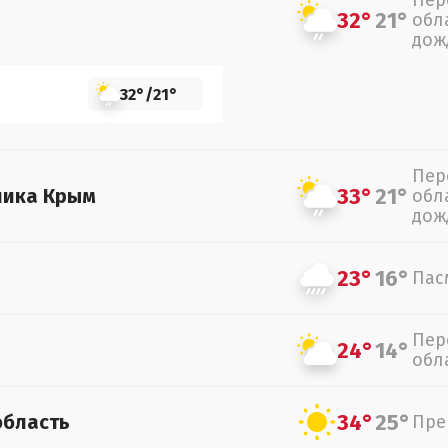
Пер
32°
21°
обл
дож
32°
/
21°
Пер
33°
21°
лика Крым
обл
дож
23°
16°
Пас
Пер
24°
14°
обл
34°
25°
область
Пре