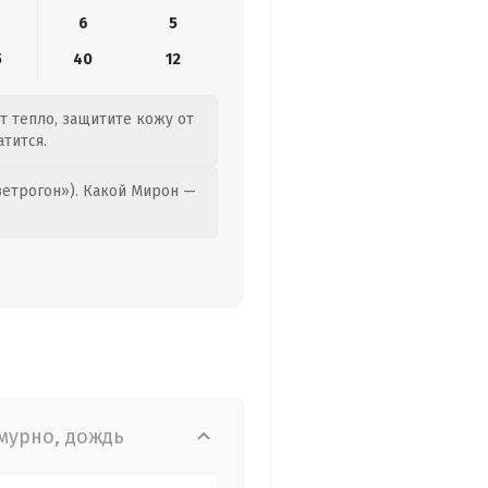
6
5
5
40
12
ет тепло, защитите кожу от
тится.
етрогон»). Какой Мирон —
мурно, дождь