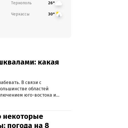
Тернополь
26°
Черкассы
30°
 шквалами: какая
абевать. В связи с
большинстве областей
ключением юго-востока и
о некоторые
: погода на 8