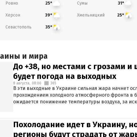
Ровно
Сумы
25°
31°
Херсон
Хмельницкий
39°
25°
Севастополь
35°
раины и мира
До +38, но местами с грозами и
будет погода на выходных
8 августа,
08:00
365
В эти выходные в Украине сильная жара начнет осл
прохождением холодного атмосферного фронта в 
ожидается понижение температуры воздуха, за ис
Крыма.
Похолодание идет в Украину, н
регионы будут страдать от жары