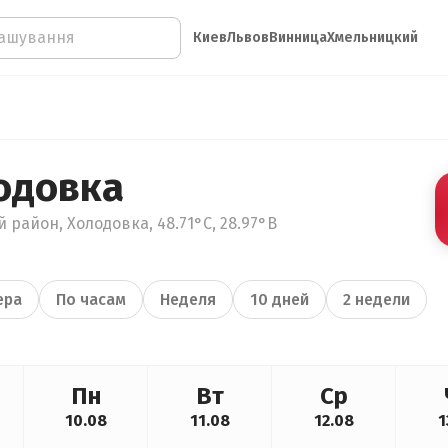
Киев
Львов
Винница
Хмельницкий
одовка
 район, Холодовка, 48.71°С, 28.97°В
ера
По часам
Неделя
10 дней
2 недели
Пн
Вт
Ср
10.08
11.08
12.08
1