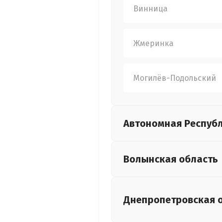
Винница
Жмеринка
Могилёв-Подольский
Автономная Респуб
Волынская
область
Днепропетровская