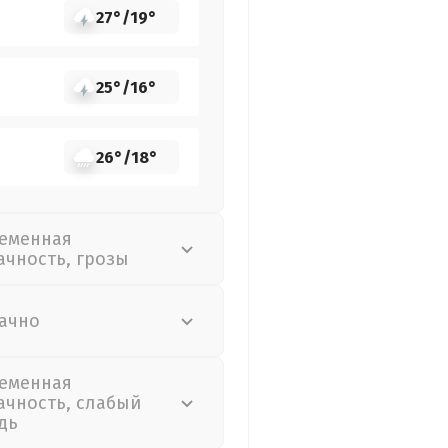
27°
/
19°
25°
/
16°
26°
/
18°
еменная
ачность, грозы
ачно
еменная
ачность, слабый
дь