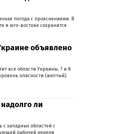
лачная погода с прояснениями. В
ге и юго-востоке сохранится
 Украине объявлено
ит все области Украины. 7 и 8
 уровень опасности (желтый).
 надолго ли
 с западных областей с
дующей рабочей недели