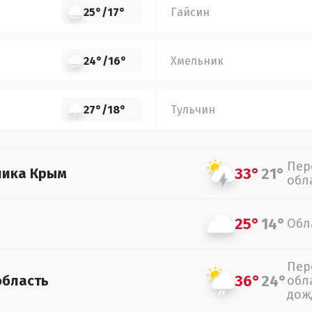
25°
/
17°
Гайсин
24°
/
16°
Хмельник
27°
/
18°
Тульчин
Пер
33°
21°
лика Крым
обл
25°
14°
Обл
Пер
36°
24°
область
обл
дож