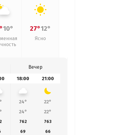
°
10°
27°
12°
менная
Ясно
ачность
Вечер
00
18:00
21:00
°
24°
22°
°
24°
22°
2
762
763
6
69
66