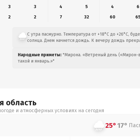
3
3
4
5
4
6
2
2
7
32
60
6
С утра пасмурно. Температура от +18°C до +26°C, буд
солнца. Днем начнется дождь. К вечеру дождь прекра
Народные приметы:
"Мирона. «Ветреный день («Мирон-в
такой и январь.»"
ая
область
огоде и атмосферных условиях на сегодня
25°
17°
Пас