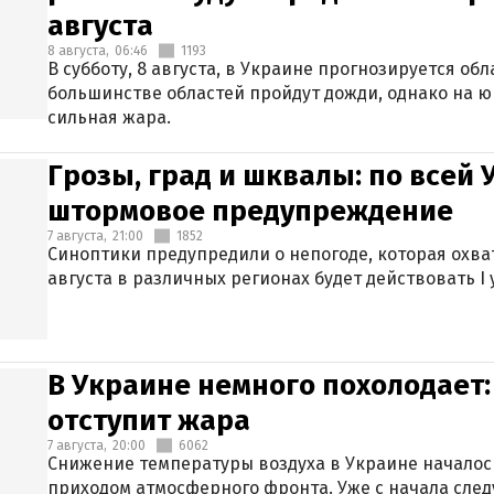
августа
8 августа,
06:46
1193
В субботу, 8 августа, в Украине прогнозируется об
большинстве областей пройдут дожди, однако на ю
сильная жара.
Грозы, град и шквалы: по всей
штормовое предупреждение
7 августа,
21:00
1852
Синоптики предупредили о непогоде, которая охват
августа в различных регионах будет действовать I
В Украине немного похолодает:
отступит жара
7 августа,
20:00
6062
Снижение температуры воздуха в Украине началось
приходом атмосферного фронта. Уже с начала сле