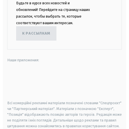
Будьте в курсе всех новостей и
обновлений! Перейдите на страницу наших
рассылок, чтобы выбрать те, которые
соответствуют вашим интересам.
К РАССЫЛКАМ
Наши приложения:
android
apple
smart tv
samsung smart tv
Всі комерційні рекламні матеріали позначені словами "Спецпроєкт"
чи "Партнерський матеріал". Матеріали з позначкою "Експерт",
"Позиція" відображають позицію авторів та героїв. Редакція може
не поділяти їхніх поглядів. Детальніше щодо реклами та правил
цитування можна ознайомитись в правилах користування сайтом.