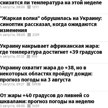
снизится ли температура на этой неделе
5 августа,
08:00
1311
"Жаркая волна" обрушилась на Украину:
синоптик рассказал, когда ожидаются
изменения
4 августа,
08:00
2339
Украину накрывает африканская жара:
где температура достигнет +39 градусов
4 августа,
07:33
909
Украину охватит жара до +38, но в
некоторых областях пройдут дожди:
прогноз погоды на 3 августа
3 августа,
09:27
10938
От жары +40 градусов до ливней со
шквалами: прогноз погоды на неделю
3 августа,
08:00
5459