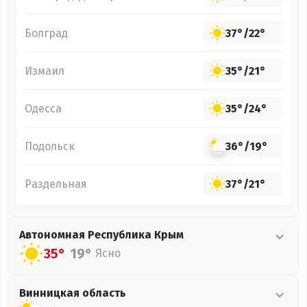
Болград
37°
/
22°
Измаил
35°
/
21°
Одесса
35°
/
24°
Подольск
36°
/
19°
Раздельная
37°
/
21°
Автономная Республика Крым
35°
19°
Ясно
Винницкая
область