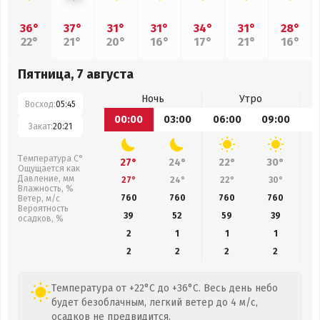
36°
37°
31°
31°
34°
31°
28°
22°
21°
20°
16°
17°
21°
16°
Пятница, 7 августа
Ночь
Утро
Восход:
05:45
00:00
03:00
06:00
09:00
1
Закат:
20:21
Температура С°
27°
24°
22°
30°
Ощущается как
Давление, мм
27°
24°
22°
30°
Влажность, %
760
760
760
760
Ветер, м/с
Вероятность
39
52
59
39
осадков, %
2
1
1
1
2
2
2
2
Температура от +22°C до +36°C. Весь день небо
будет безоблачным, легкий ветер до 4 м/с,
осадков не предвидится.