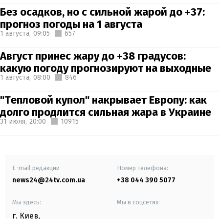
Без осадков, но с сильной жарой до +37:
прогноз погоды на 1 августа
1 августа,
09:05
657
Август принес жару до +38 градусов:
какую погоду прогнозируют на выходные
1 августа,
08:00
846
"Тепловой купол" накрывает Европу: как
долго продлится сильная жара в Украине
31 июля,
20:00
10915
E-mail редакции
Номер телефона:
news24@24tv.com.ua
+38 044 390 5077
Мы здесь:
Мы в соцсетях:
г. Киев
,