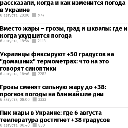
рассказали, когда и как изменится погода
в Украине
6 августа,
20:00
974
Вместо жары – грозы, град и шквалы: где и
когда ухудшится погода
6 августа,
18:54
2113
Украинцы фиксируют +50 градусов на
"домашних" термометрах: что на это
говорят синоптики
6 августа,
16:46
2282
Грозы сменят сильную жару до +38:
прогноз погоды на ближайшие дни
6 августа,
08:00
3333
Пик жары в Украине: где 6 августа
температура достигнет +38 градусов
6 августа,
06:40
830