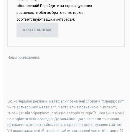
обновлений! Перейдите на страницу наших
рассылок, чтобы выбрать те, которые
соответствуют вашим интересам.
К РАССЫЛКАМ
Наши приложения:
android
apple
smart tv
samsung smart tv
Всі комерційні рекламні матеріали позначені словами "Спецпроєкт"
чи "Партнерський матеріал". Матеріали з позначкою "Експерт",
"Позиція" відображають позицію авторів та героїв. Редакція може
не поділяти їхніх поглядів. Детальніше щодо реклами та правил
цитування можна ознайомитись в правилах користування сайтом.
Усі права захищені.
Матеріали сайту призначені для осіб старше
21