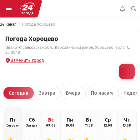
24 Канал
Погода Хороцево
Погода Хороцево
Ивано-Франковская обл., Верховинский район, Хороцево, 48.13°С,
25.05°В
Изменить город
Сегодня
Завтра
Вчера
По часам
Недел
Пт
Сб
Вс
Пн
Вт
Ср
Чт
Сегодня
Завтра
09.08
10.08
11.08
12.08
13.08