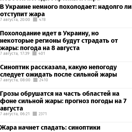
В Украине немного похолодает: надолго ли
отступит жара
7 августа,
20:00
478
Похолодание идет в Украину, но
некоторые регионы будут страдать от
жары: погода на 8 августа
7 августа,
17:39
401
Синоптик рассказала, какую непогоду
следует ожидать после сильной жары
7 августа,
08:00
2410
Грозы обрушатся на часть областей на
фоне сильной жары: прогноз погоды на 7
августа
7 августа,
06:21
2371
Жара начнет спадать: синоптики