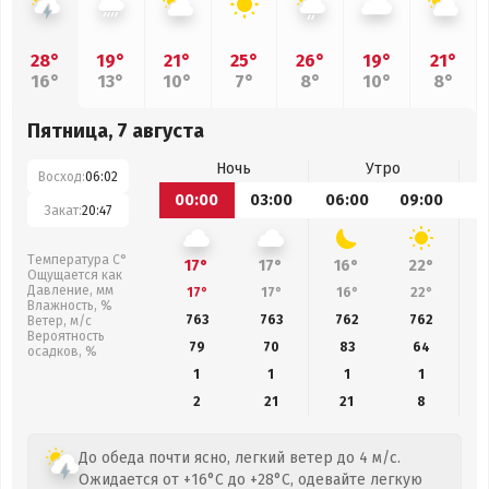
28°
19°
21°
25°
26°
19°
21°
16°
13°
10°
7°
8°
10°
8°
Пятница, 7 августа
Ночь
Утро
Восход:
06:02
00:00
03:00
06:00
09:00
1
Закат:
20:47
Температура С°
17°
17°
16°
22°
Ощущается как
Давление, мм
17°
17°
16°
22°
Влажность, %
763
763
762
762
Ветер, м/с
Вероятность
79
70
83
64
осадков, %
1
1
1
1
2
21
21
8
До обеда почти ясно, легкий ветер до 4 м/с.
Ожидается от +16°C до +28°C, одевайте легкую