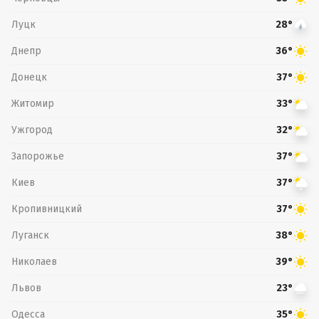
Луцк
28°
Днепр
36°
Донецк
37°
Житомир
33°
Ужгород
32°
Запорожье
37°
Киев
37°
Кропивницкий
37°
Луганск
38°
Николаев
39°
Львов
23°
Одесса
35°