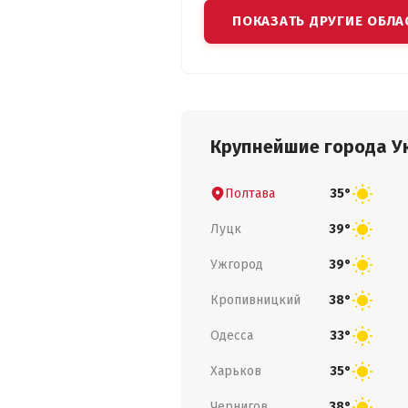
ПОКАЗАТЬ ДРУГИЕ ОБЛА
Крупнейшие города У
Полтава
35°
Луцк
39°
Ужгород
39°
Кропивницкий
38°
Одесса
33°
Харьков
35°
Чернигов
38°