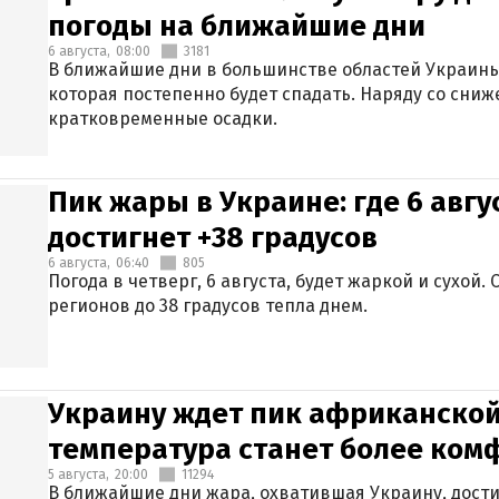
погоды на ближайшие дни
6 августа,
08:00
3181
В ближайшие дни в большинстве областей Украины
которая постепенно будет спадать. Наряду со сн
кратковременные осадки.
Пик жары в Украине: где 6 авг
достигнет +38 градусов
6 августа,
06:40
805
Погода в четверг, 6 августа, будет жаркой и сухой
регионов до 38 градусов тепла днем.
Украину ждет пик африканской
температура станет более ком
5 августа,
20:00
11294
В ближайшие дни жара, охватившая Украину, дости