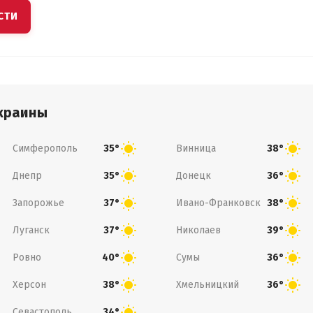
СТИ
краины
Симферополь
Винница
35°
38°
Днепр
Донецк
35°
36°
Запорожье
Ивано-Франковск
37°
38°
Луганск
Николаев
37°
39°
Ровно
Сумы
40°
36°
Херсон
Хмельницкий
38°
36°
Севастополь
34°