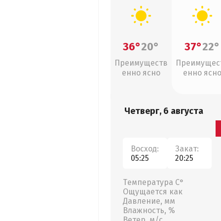
36°
20°
37°
22°
Преимуществ
Преимущес
енно ясно
енно ясн
Четверг, 6 августа
Восход:
Закат:
05:25
20:25
Температура С°
Ощущается как
Давление, мм
Влажность, %
Ветер, м/с