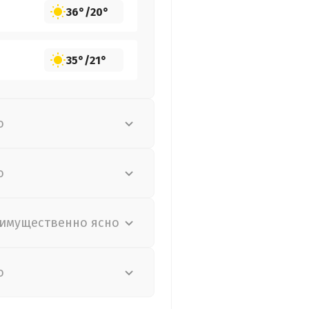
36°
/
20°
35°
/
21°
о
о
имущественно ясно
о