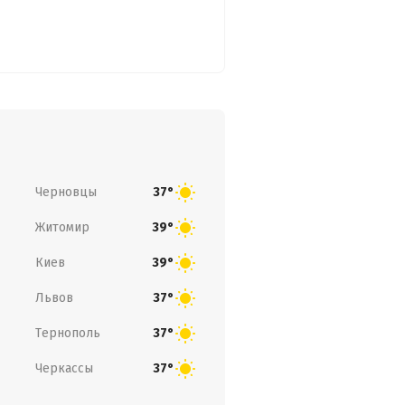
Черновцы
37°
Житомир
39°
Киев
39°
Львов
37°
Тернополь
37°
Черкассы
37°