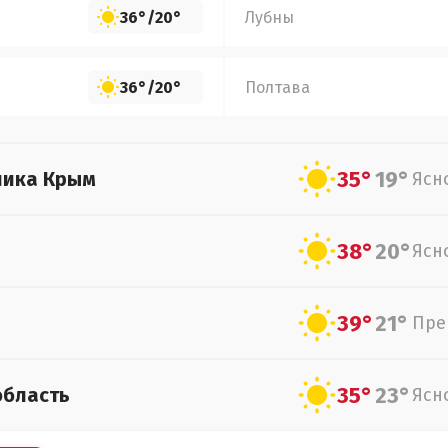
36°
/
20°
Лубны
36°
/
20°
Полтава
35°
19°
лика Крым
Ясн
38°
20°
Ясн
39°
21°
Пре
35°
23°
область
Ясн