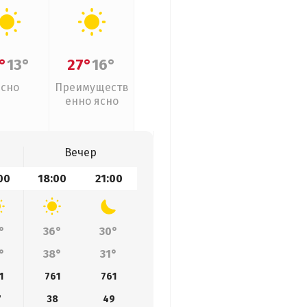
°
13°
27°
16°
Ясно
Преимуществ
енно ясно
Вечер
00
18:00
21:00
°
36°
30°
°
38°
31°
1
761
761
7
38
49