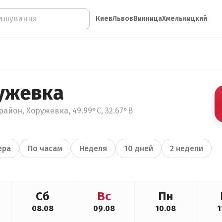
Киев
Львов
Винница
Хмельницкий
ужевка
район, Хоружевка, 49.99°С, 32.67°В
ера
По часам
Неделя
10 дней
2 недели
Сб
Вс
Пн
08.08
09.08
10.08
1