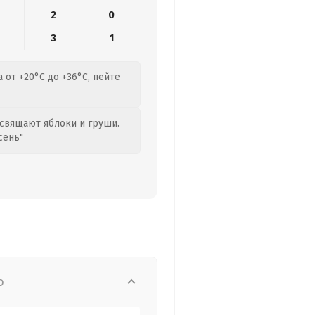
2
0
3
1
 от +20°C до +36°C, пейте
свящают яблоки и груши.
сень"
о