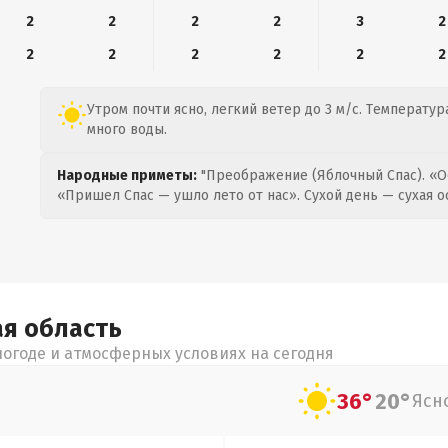
2
2
2
2
3
2
2
2
2
2
2
2
Утром почти ясно, легкий ветер до 3 м/с. Температура
много воды.
Народные приметы:
"Преображение (Яблочный Спас). «О
«Пришел Спас — ушло лето от нас». Сухой день — сухая о
ая
область
огоде и атмосферных условиях на сегодня
36°
20°
Ясн