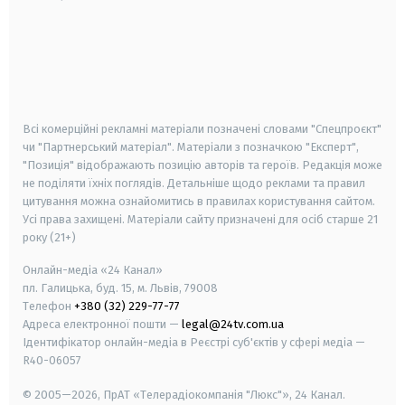
android
apple
smart tv
samsung smart tv
Всі комерційні рекламні матеріали позначені словами "Спецпроєкт"
чи "Партнерський матеріал". Матеріали з позначкою "Експерт",
"Позиція" відображають позицію авторів та героїв. Редакція може
не поділяти їхніх поглядів. Детальніше щодо реклами та правил
цитування можна ознайомитись в правилах користування сайтом.
Усі права захищені.
Матеріали сайту призначені для осіб старше
21
року (21+)
Онлайн-медіа «24 Канал»
пл. Галицька, буд. 15, м. Львів, 79008
Телефон
+380 (32) 229-77-77
Адреса електронної пошти —
legal@24tv.com.ua
Ідентифікатор онлайн-медіа в Реєстрі суб'єктів у сфері медіа —
R40-06057
© 2005—2026,
ПрАТ «Телерадіокомпанія "Люкс"», 24 Канал.