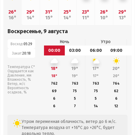
26°
29°
31°
25°
23°
26°
29°
16°
14°
15°
14°
11°
10°
13°
Воскресенье, 9 августа
Ночь
Утро
Восход:
05:29
00:00
03:00
06:00
09:00
1
Закат:
20:18
Температура С°
18°
19°
17°
20°
Ощущается как
Давление, мм
18°
19°
17°
20°
Влажность, %
762
763
763
764
Ветер, м/с
Вероятность
69
75
75
62
осадков, %
6
5
5
6
6
7
14
12
Утром переменная облачность, ветер до 6 м/с.
Температура воздуха от +16°C до +26°C, будет
довольно тепло.