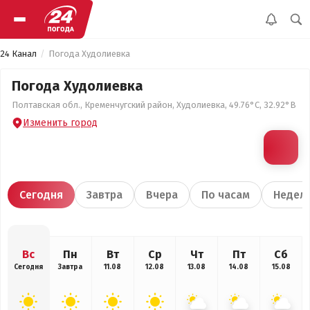
24 Канал
Погода Худолиевка
Погода Худолиевка
Полтавская обл., Кременчугский район, Худолиевка, 49.76°С, 32.92°В
Изменить город
Сегодня
Завтра
Вчера
По часам
Недел
Вс
Пн
Вт
Ср
Чт
Пт
Сб
Сегодня
Завтра
11.08
12.08
13.08
14.08
15.08