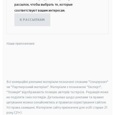
рассылок, чтобы выбрать те, которые
соответствуют вашим интересам.
К РАССЫЛКАМ
Наши приложения:
android
apple
smart tv
samsung smart tv
Всі комерційні рекламні матеріали позначені словами "Спецпроєкт"
чи "Партнерський матеріал". Матеріали з позначкою "Експерт",
"Позиція" відображають позицію авторів та героїв. Редакція може
не поділяти їхніх поглядів. Детальніше щодо реклами та правил
цитування можна ознайомитись в правилах користування сайтом.
Усі права захищені.
Матеріали сайту призначені для осіб старше
21
року (21+)