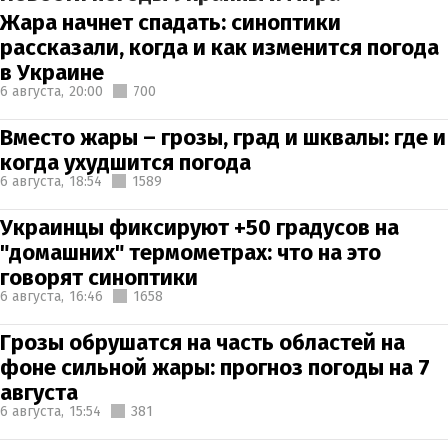
Жара начнет спадать: синоптики
рассказали, когда и как изменится погода
в Украине
6 августа,
20:00
700
Вместо жары – грозы, град и шквалы: где и
когда ухудшится погода
6 августа,
18:54
1589
Украинцы фиксируют +50 градусов на
"домашних" термометрах: что на это
говорят синоптики
6 августа,
16:46
1658
Грозы обрушатся на часть областей на
фоне сильной жары: прогноз погоды на 7
августа
6 августа,
15:54
381