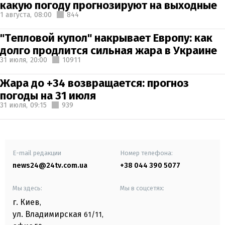
какую погоду прогнозируют на выходные
1 августа,
08:00
844
"Тепловой купол" накрывает Европу: как
долго продлится сильная жара в Украине
31 июля,
20:00
10911
Жара до +34 возвращается: прогноз
погоды на 31 июля
31 июля,
09:15
939
E-mail редакции
Номер телефона:
news24@24tv.com.ua
+38 044 390 5077
Мы здесь:
Мы в соцсетях:
г. Киев
,
ул. Владимирская
61/11,