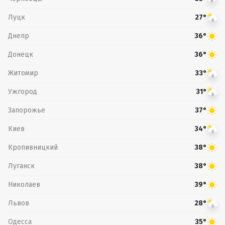
Луцк
27°
Днепр
36°
Донецк
36°
Житомир
33°
Ужгород
31°
Запорожье
37°
Киев
34°
Кропивницкий
38°
Луганск
38°
Николаев
39°
Львов
28°
Одесса
35°