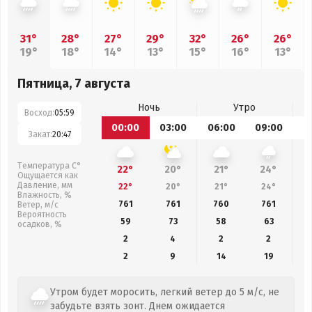
31°
28°
27°
29°
32°
26°
26°
19°
18°
14°
13°
15°
16°
13°
Пятница, 7 августа
Ночь
Утро
Восход:
05:59
00:00
03:00
06:00
09:00
1
Закат:
20:47
Температура С°
22°
20°
21°
24°
Ощущается как
Давление, мм
22°
20°
21°
24°
Влажность, %
761
761
760
761
Ветер, м/с
Вероятность
59
73
58
63
осадков, %
2
4
2
2
2
9
14
19
Утром будет моросить, легкий ветер до 5 м/с, не
забудьте взять зонт. Днем ожидается