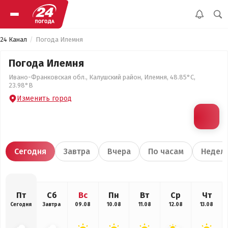
24 Канал
Погода Илемня
Погода Илемня
Ивано-Франковская обл., Калушский район, Илемня, 48.85°С,
23.98°В
Изменить город
Сегодня
Завтра
Вчера
По часам
Недел
Пт
Сб
Вс
Пн
Вт
Ср
Чт
Сегодня
Завтра
09.08
10.08
11.08
12.08
13.08