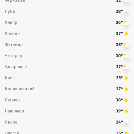
Черновцы
32°
Луцк
28°
Днепр
36°
Донецк
37°
Житомир
33°
Ужгород
30°
Запорожье
37°
Киев
35°
Кропивницкий
37°
Луганск
38°
Николаев
39°
Львов
24°
Одесса
35°