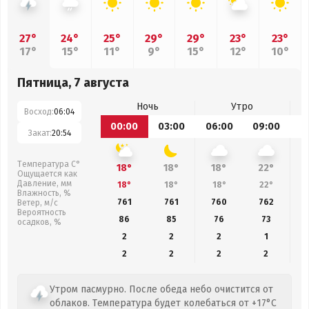
27°
24°
25°
29°
29°
23°
23°
17°
15°
11°
9°
15°
12°
10°
Пятница, 7 августа
Ночь
Утро
Восход:
06:04
00:00
03:00
06:00
09:00
1
Закат:
20:54
Температура С°
18°
18°
18°
22°
Ощущается как
Давление, мм
18°
18°
18°
22°
Влажность, %
761
761
760
762
Ветер, м/с
Вероятность
86
85
76
73
осадков, %
2
2
2
1
2
2
2
2
Утром пасмурно. После обеда небо очистится от
облаков. Температура будет колебаться от +17°C