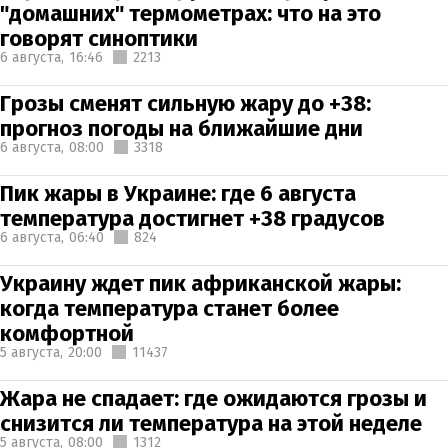
"домашних" термометрах: что на это
говорят синоптики
6 августа,
16:46
2213
Грозы сменят сильную жару до +38:
прогноз погоды на ближайшие дни
6 августа,
08:00
3318
Пик жары в Украине: где 6 августа
температура достигнет +38 градусов
6 августа,
06:40
824
Украину ждет пик африканской жары:
когда температура станет более
комфортной
5 августа,
20:00
11437
Жара не спадает: где ожидаются грозы и
снизится ли температура на этой неделе
5 августа,
08:00
1312