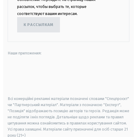
рассылок, чтобы выбрать те, которые
соответствуют вашим интересам.
К РАССЫЛКАМ
Наши приложения:
android
apple
smart tv
samsung smart tv
Всі комерційні рекламні матеріали позначені словами "Спецпроєкт"
чи "Партнерський матеріал". Матеріали з позначкою "Експерт",
"Позиція" відображають позицію авторів та героїв. Редакція може
не поділяти їхніх поглядів. Детальніше щодо реклами та правил
цитування можна ознайомитись в правилах користування сайтом.
Усі права захищені.
Матеріали сайту призначені для осіб старше
21
року (21+)