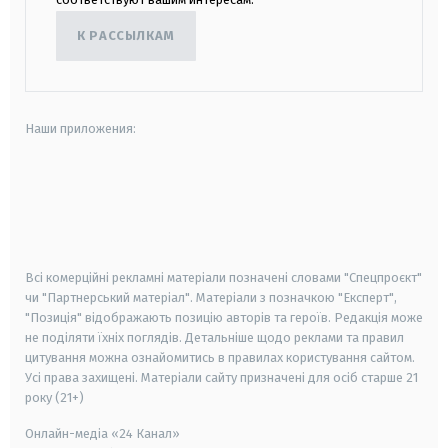
К РАССЫЛКАМ
Наши приложения:
android
apple
smart tv
samsung smart tv
Всі комерційні рекламні матеріали позначені словами "Спецпроєкт"
чи "Партнерський матеріал". Матеріали з позначкою "Експерт",
"Позиція" відображають позицію авторів та героїв. Редакція може
не поділяти їхніх поглядів. Детальніше щодо реклами та правил
цитування можна ознайомитись в правилах користування сайтом.
Усі права захищені.
Матеріали сайту призначені для осіб старше
21
року (21+)
Онлайн-медіа «24 Канал»