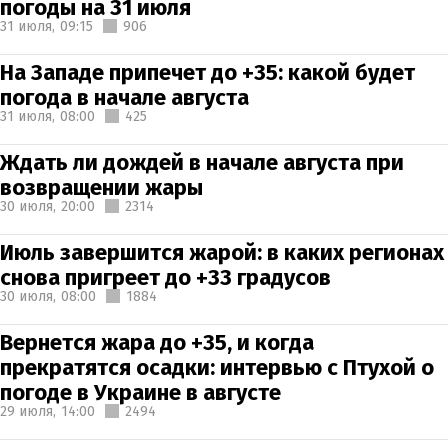
погоды на 31 июля
31 июля,
09:15
906
На Западе припечет до +35: какой будет
погода в начале августа
31 июля,
08:00
425
Ждать ли дождей в начале августа при
возвращении жары
30 июля,
20:00
2314
Июль завершится жарой: в каких регионах
снова пригреет до +33 градусов
30 июля,
08:00
1884
Вернется жара до +35, и когда
прекратятся осадки: интервью с Птухой о
погоде в Украине в августе
29 июля,
14:00
2494