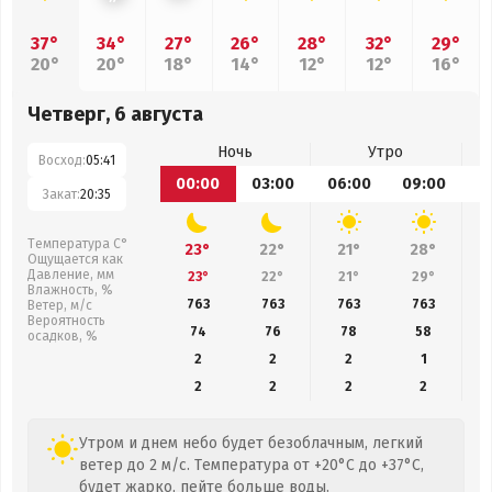
37°
34°
27°
26°
28°
32°
29°
20°
20°
18°
14°
12°
12°
16°
Четверг, 6 августа
Ночь
Утро
Восход:
05:41
00:00
03:00
06:00
09:00
1
Закат:
20:35
Температура С°
23°
22°
21°
28°
Ощущается как
Давление, мм
23°
22°
21°
29°
Влажность, %
763
763
763
763
Ветер, м/с
Вероятность
74
76
78
58
осадков, %
2
2
2
1
2
2
2
2
Утром и днем небо будет безоблачным, легкий
ветер до 2 м/с. Температура от +20°C до +37°C,
будет жарко, пейте больше воды.