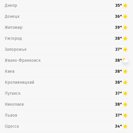
Днепр
35°
Донецк
36°
Житомир
39°
Ужгород
38°
Запорожье
37°
Ивано-Франковск
38°
Киев
38°
Кропивницкий
38°
Луганск
37°
Николаев
38°
Львов
37°
Одесса
34°