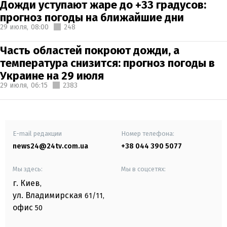
Дожди уступают жаре до +33 градусов:
прогноз погоды на ближайшие дни
29 июля,
08:00
248
Часть областей покроют дожди, а
температура снизится: прогноз погоды в
Украине на 29 июля
29 июля,
06:15
2383
E-mail редакции
Номер телефона:
news24@24tv.com.ua
+38 044 390 5077
Мы здесь:
Мы в соцсетях:
г. Киев
,
ул. Владимирская
61/11,
офис
50