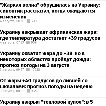
"Жаркая волна" обрушилась на Украину:
синоптик рассказал, когда ожидаются
изменения
4 августа,
08:00
2339
Украину накрывает африканская жара:
где температура достигнет +39 градусов
4 августа,
07:33
909
Украину охватит жара до +38, но в
некоторых областях пройдут дожди:
прогноз погоды на 3 августа
3 августа,
09:27
10938
От жары +40 градусов до ливней со
шквалами: прогноз погоды на неделю
3 августа,
08:00
5459
Украину накрыл "тепловой купол": в 5