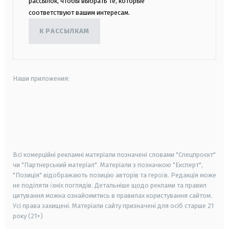
рассылок, чтобы выбрать те, которые
соответствуют вашим интересам.
К РАССЫЛКАМ
Наши приложения:
android
apple
smart tv
samsung smart tv
Всі комерційні рекламні матеріали позначені словами "Спецпроєкт"
чи "Партнерський матеріал". Матеріали з позначкою "Експерт",
"Позиція" відображають позицію авторів та героїв. Редакція може
не поділяти їхніх поглядів. Детальніше щодо реклами та правил
цитування можна ознайомитись в правилах користування сайтом.
Усі права захищені.
Матеріали сайту призначені для осіб старше
21
року (21+)