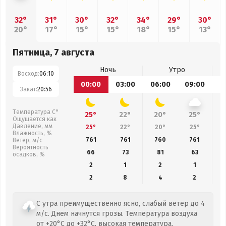
32°
31°
30°
32°
34°
29°
30°
20°
17°
15°
15°
18°
15°
13°
Пятница, 7 августа
Ночь
Утро
Восход:
06:10
00:00
03:00
06:00
09:00
1
Закат:
20:56
Температура С°
25°
22°
20°
25°
Ощущается как
Давление, мм
25°
22°
20°
25°
Влажность, %
761
761
760
761
Ветер, м/с
Вероятность
66
73
81
63
осадков, %
2
1
2
1
2
8
4
2
С утра преимущественно ясно, слабый ветер до 4
м/с. Днем начнутся грозы. Температура воздуха
от +20°C до +32°C, высокая температура,