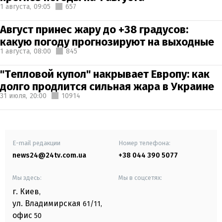
1 августа,
09:05
657
Август принес жару до +38 градусов:
какую погоду прогнозируют на выходные
1 августа,
08:00
845
"Тепловой купол" накрывает Европу: как
долго продлится сильная жара в Украине
31 июля,
20:00
10914
E-mail редакции
Номер телефона:
news24@24tv.com.ua
+38 044 390 5077
Мы здесь:
Мы в соцсетях:
г. Киев
,
ул. Владимирская
61/11,
офис
50