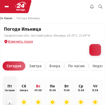
24 Канал
Погода Ильница
Погода Ильница
Закарпатская обл., Хустский район, Ильница, 48.35°С, 23.09°В
Изменить город
Сегодня
Завтра
Вчера
По часам
Недел
Пт
Сб
Вс
Пн
Вт
Ср
Чт
Сегодня
Завтра
09.08
10.08
11.08
12.08
13.08