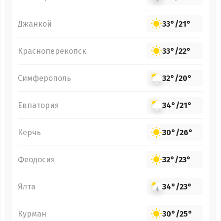
Джанкой
33°
/
21°
Красноперекопск
33°
/
22°
Симферополь
32°
/
20°
Евпатория
34°
/
21°
Керчь
30°
/
26°
Феодосия
32°
/
23°
Ялта
34°
/
23°
Курман
30°
/
25°