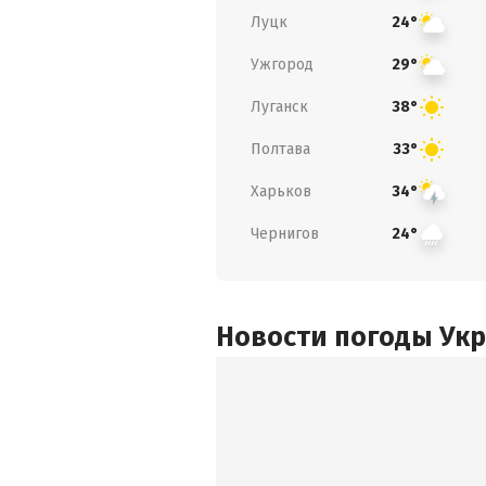
Луцк
24°
Ужгород
29°
Луганск
38°
Полтава
33°
Харьков
34°
Чернигов
24°
Новости погоды Ук