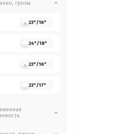
ачно, грозы
23°
/
16°
24°
/
18°
23°
/
16°
23°
/
17°
еменная
ачность