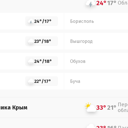
24°
17°
Обл
24°
/
17°
Борисполь
23°
/
18°
Вышгород
24°
/
18°
Обухов
22°
/
17°
Буча
Пер
33°
21°
лика Крым
обл