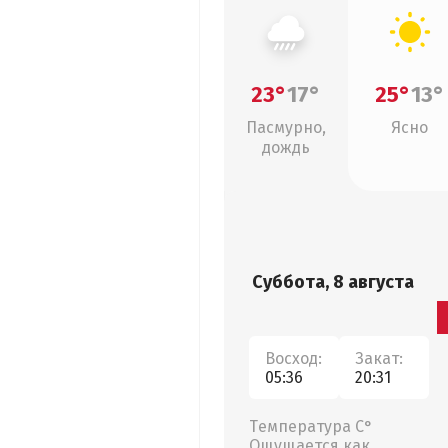
23°
17°
25°
13°
Пасмурно,
Ясно
дождь
Суббота, 8 августа
Восход:
Закат:
05:36
20:31
Температура С°
Ощущается как