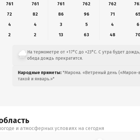
761
761
761
762
762
76
72
82
86
96
71
6
4
4
3
5
4
6
2
2
13
63
48
7
На термометре от +17°C до +23°C. С утра будет дождь
обеда дождь прекратится.
Народные приметы:
"Мирона. «Ветреный день («Мирон-в
такой и январь.»"
область
огоде и атмосферных условиях на сегодня