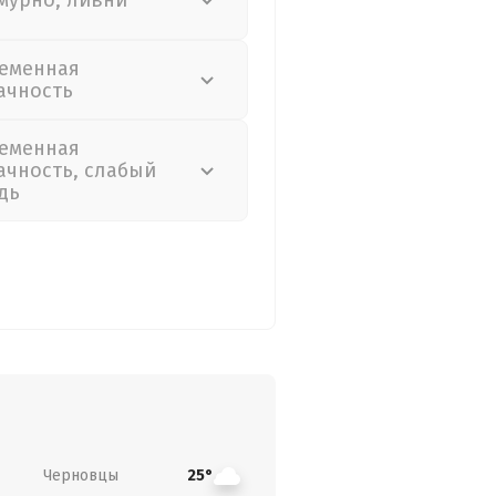
мурно, ливни
еменная
ачность
еменная
ачность, слабый
дь
Черновцы
25°