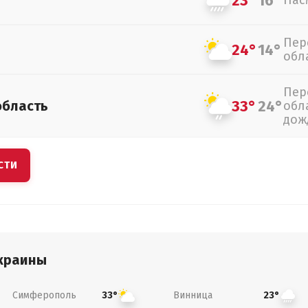
23°
16°
Пас
Пер
24°
14°
обл
Пер
33°
24°
область
обл
дож
СТИ
краины
Симферополь
Винница
33°
23°