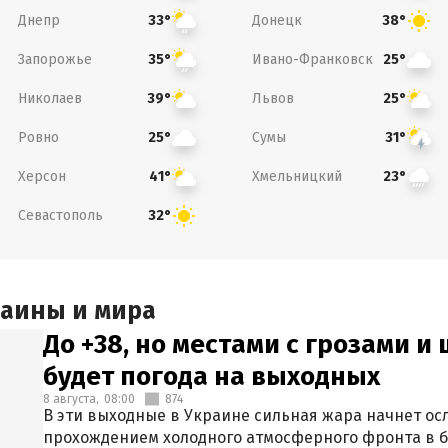
Днепр
Донецк
33°
38°
Запорожье
Ивано-Франковск
35°
25°
Николаев
Львов
39°
25°
Ровно
Сумы
25°
31°
Херсон
Хмельницкий
41°
23°
Севастополь
32°
раины и мира
До +38, но местами с грозами и
будет погода на выходных
8 августа,
08:00
874
В эти выходные в Украине сильная жара начнет осл
прохождением холодного атмосферного фронта в 