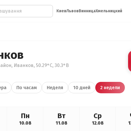
Киев
Львов
Винница
Хмельницкий
нков
айон, Иванков, 50.29°С, 30.3°В
ера
По часам
Неделя
10 дней
2 недели
Пн
Вт
Ср
10.08
11.08
12.08
1