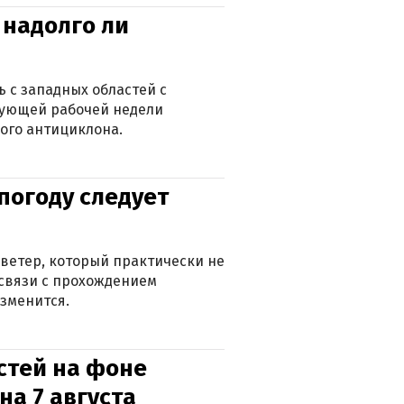
 надолго ли
 с западных областей с
дующей рабочей недели
ого антициклона.
погоду следует
ветер, который практически не
в связи с прохождением
зменится.
стей на фоне
на 7 августа