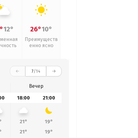
°
12°
26°
10°
менная
Преимуществ
ачность
енно ясно
7
/14
Вечер
00
18:00
21:00
°
21°
19°
°
21°
19°