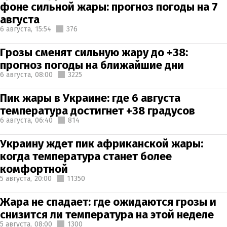
фоне сильной жары: прогноз погоды на 7
августа
6 августа,
15:54
376
Грозы сменят сильную жару до +38:
прогноз погоды на ближайшие дни
6 августа,
08:00
3225
Пик жары в Украине: где 6 августа
температура достигнет +38 градусов
6 августа,
06:40
814
Украину ждет пик африканской жары:
когда температура станет более
комфортной
5 августа,
20:00
11350
Жара не спадает: где ожидаются грозы и
снизится ли температура на этой неделе
5 августа,
08:00
1300