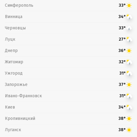
Симферополь
33°
Винница
34°
Черновцы
33°
Луцк
27°
Днепр
36°
Житомир
32°
Ужгород
31°
Запорожье
37°
Ивано-Франковск
31°
Киев
34°
Кропивницкий
38°
Луганск
38°