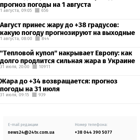
прогноз погоды на 1 августа
1 августа,
09:05
656
Август принес жару до +38 градусов:
какую погоду прогнозируют на выходные
1 августа,
08:00
844
"Тепловой купол" накрывает Европу: как
долго продлится сильная жара в Украине
31 июля,
20:00
10911
Жара до +34 возвращается: прогноз
погоды на 31 июля
31 июля,
09:15
939
E-mail редакции
Номер телефона:
news24@24tv.com.ua
+38 044 390 5077