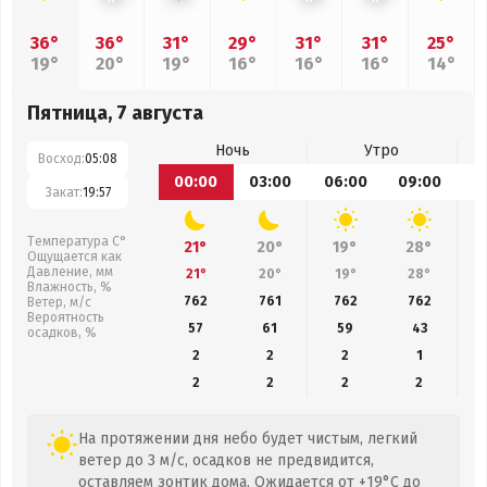
36°
36°
31°
29°
31°
31°
25°
19°
20°
19°
16°
16°
16°
14°
Пятница, 7 августа
Ночь
Утро
Восход:
05:08
00:00
03:00
06:00
09:00
1
Закат:
19:57
Температура С°
21°
20°
19°
28°
Ощущается как
Давление, мм
21°
20°
19°
28°
Влажность, %
762
761
762
762
Ветер, м/с
Вероятность
57
61
59
43
осадков, %
2
2
2
1
2
2
2
2
На протяжении дня небо будет чистым, легкий
ветер до 3 м/с, осадков не предвидится,
оставляем зонтик дома. Ожидается от +19°C до