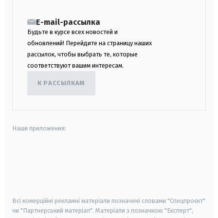
E-mail-рассылка
Будьте в курсе всех новостей и
обновлений! Перейдите на страницу наших
рассылок, чтобы выбрать те, которые
соответствуют вашим интересам.
К РАССЫЛКАМ
Наши приложения:
android
apple
smart tv
samsung smart tv
Всі комерційні рекламні матеріали позначені словами "Спецпроєкт"
чи "Партнерський матеріал". Матеріали з позначкою "Експерт",