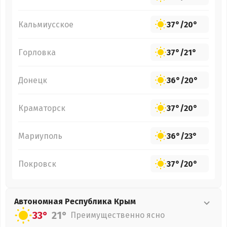
Кальмиусское
37°
/
20°
Горловка
37°
/
21°
Донецк
36°
/
20°
Краматорск
37°
/
20°
Мариуполь
36°
/
23°
Покровск
37°
/
20°
Автономная Республика Крым
33°
21°
Преимущественно ясно