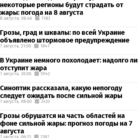
некоторые регионы будут страдать от
жары: погода на 8 августа
8 августа,
06:46
1183
Грозы, град и шквалы: по всей Украине
объявлено штормовое предупреждение
7 августа,
21:00
1841
В Украине немного похолодает: надолго ли
отступит жара
7 августа,
20:00
5942
Синоптик рассказала, какую непогоду
следует ожидать после сильной жары
7 августа,
08:00
2433
Грозы обрушатся на часть областей на
фоне сильной жары: прогноз погоды на 7
августа
7 августа,
06:21
2387