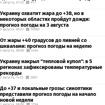
4 августа,
07:33
911
Украину охватит жара до +38, но в
некоторых областях пройдут дожди:
прогноз погоды на 3 августа
3 августа,
09:27
10982
От жары +40 градусов до ливней со
шквалами: прогноз погоды на неделю
3 августа,
08:00
5464
Украину накрыл "тепловой купол": в 5
регионах зафиксированы температурные
рекорды
2 августа,
14:52
3681
До +37 и локальные грозы: синоптики
представили прогноз погоды на начало
новой недели
2 августа,
08:00
1794