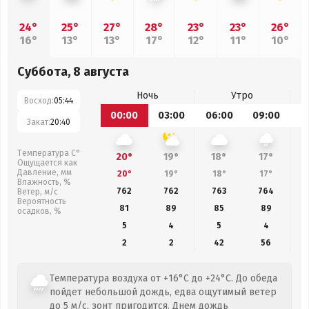
24°
25°
27°
28°
23°
23°
26°
16°
13°
13°
17°
12°
11°
10°
Суббота, 8 августа
Ночь
Утро
Восход:
05:44
00:00
03:00
06:00
09:00
1
Закат:
20:40
Температура С°
20°
19°
18°
17°
Ощущается как
Давление, мм
20°
19°
18°
17°
Влажность, %
762
762
763
764
Ветер, м/с
Вероятность
81
89
85
89
осадков, %
5
4
5
4
2
2
42
56
Температура воздуха от +16°C до +24°C. До обеда
пойдет небольшой дождь, едва ощутимый ветер
до 5 м/с, зонт пригодится. Днем дождь