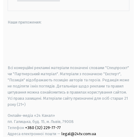
Наши приложения:
android
apple
smart tv
samsung smart tv
Всі комерційні рекламні матеріали позначені словами "Спецпроєкт"
чи "Партнерський матеріал". Матеріали з позначкою "Експерт",
"Позиція" відображають позицію авторів та героїв. Редакція може
не поділяти їхніх поглядів. Детальніше щодо реклами та правил
цитування можна ознайомитись в правилах користування сайтом.
Усі права захищені.
Матеріали сайту призначені для осіб старше
21
року (21+)
Онлайн-медіа «24 Канал»
пл. Галицька, буд. 15, м. Львів, 79008
Телефон
+380 (32) 229-77-77
Адреса електронної пошти —
legal@24tv.com.ua