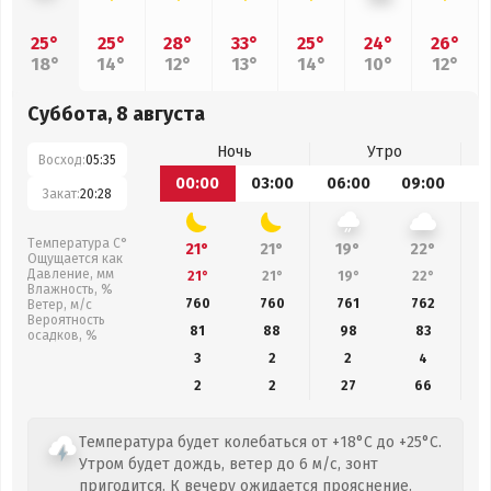
25°
25°
28°
33°
25°
24°
26°
18°
14°
12°
13°
14°
10°
12°
Суббота, 8 августа
Ночь
Утро
Восход:
05:35
00:00
03:00
06:00
09:00
1
Закат:
20:28
Температура С°
21°
21°
19°
22°
Ощущается как
Давление, мм
21°
21°
19°
22°
Влажность, %
760
760
761
762
Ветер, м/с
Вероятность
81
88
98
83
осадков, %
3
2
2
4
2
2
27
66
Температура будет колебаться от +18°C до +25°C.
Утром будет дождь, ветер до 6 м/с, зонт
пригодится. К вечеру ожидается прояснение.