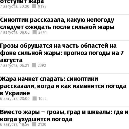
отступит жара
7 августа,
20:00
9197
Синоптик рассказала, какую непогоду
следует ожидать после сильной жары
7 августа,
08:00
2441
Грозы обрушатся на часть областей на
фоне сильной жары: прогноз погоды на 7
августа
7 августа,
06:21
2392
Жара начнет спадать: синоптики
рассказали, когда и как изменится погода
в Украине
6 августа,
20:00
1052
Вместо жары – грозы, град и шквалы: где и
когда ухудшится погода
6 августа,
18:54
2130