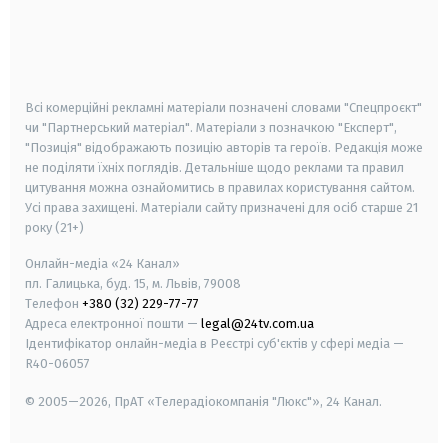
android
apple
smart tv
samsung smart tv
Всі комерційні рекламні матеріали позначені словами "Спецпроєкт"
чи "Партнерський матеріал". Матеріали з позначкою "Експерт",
"Позиція" відображають позицію авторів та героїв. Редакція може
не поділяти їхніх поглядів. Детальніше щодо реклами та правил
цитування можна ознайомитись в правилах користування сайтом.
Усі права захищені.
Матеріали сайту призначені для осіб старше
21
року (21+)
Онлайн-медіа «24 Канал»
пл. Галицька, буд. 15, м. Львів, 79008
Телефон
+380 (32) 229-77-77
Адреса електронної пошти —
legal@24tv.com.ua
Ідентифікатор онлайн-медіа в Реєстрі суб'єктів у сфері медіа —
R40-06057
© 2005—2026,
ПрАТ «Телерадіокомпанія "Люкс"», 24 Канал.