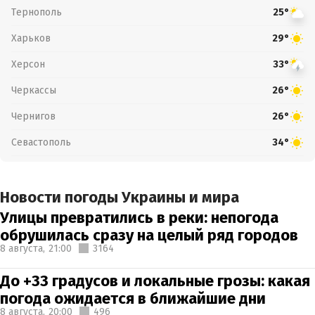
Тернополь
25°
Харьков
29°
Херсон
33°
Черкассы
26°
Чернигов
26°
Севастополь
34°
Новости погоды Украины и мира
Улицы превратились в реки: непогода
обрушилась сразу на целый ряд городов
8 августа,
21:00
3164
До +33 градусов и локальные грозы: какая
погода ожидается в ближайшие дни
8 августа,
20:00
496