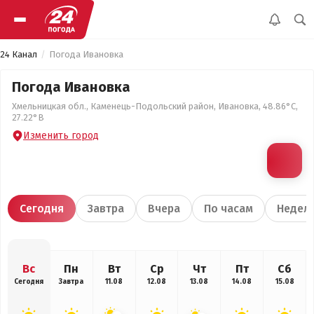
24 Канал
Погода Ивановка
Погода Ивановка
Хмельницкая обл., Каменець-Подольский район, Ивановка, 48.86°С,
27.22°В
Изменить город
Сегодня
Завтра
Вчера
По часам
Недел
Вс
Пн
Вт
Ср
Чт
Пт
Сб
Сегодня
Завтра
11.08
12.08
13.08
14.08
15.08