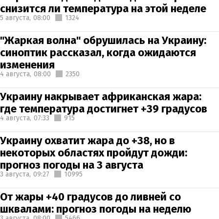
снизится ли температура на этой неделе
5 августа,
08:00
1324
"Жаркая волна" обрушилась на Украину:
синоптик рассказал, когда ожидаются
изменения
4 августа,
08:00
2350
Украину накрывает африканская жара:
где температура достигнет +39 градусов
4 августа,
07:33
915
Украину охватит жара до +38, но в
некоторых областях пройдут дожди:
прогноз погоды на 3 августа
3 августа,
09:27
10995
От жары +40 градусов до ливней со
шквалами: прогноз погоды на неделю
3 августа,
08:00
5466