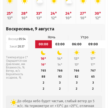
25°
28°
33°
24°
24°
27°
30°
13°
10°
13°
12°
10°
10°
12°
Воскресенье, 9 августа
Ночь
Утро
Восход:
05:54
00:00
03:00
06:00
09:00
1
Закат:
20:37
Температура С°
16°
14°
13°
17°
Ощущается как
Давление, мм
16°
14°
13°
17°
Влажность, %
765
766
766
767
Ветер, м/с
Вероятность
88
93
82
65
осадков, %
2
3
3
3
2
2
2
2
До обеда небо будет чистым, слабый ветер до 5
м/с. На термометре от +13°C до +25°C, отличная