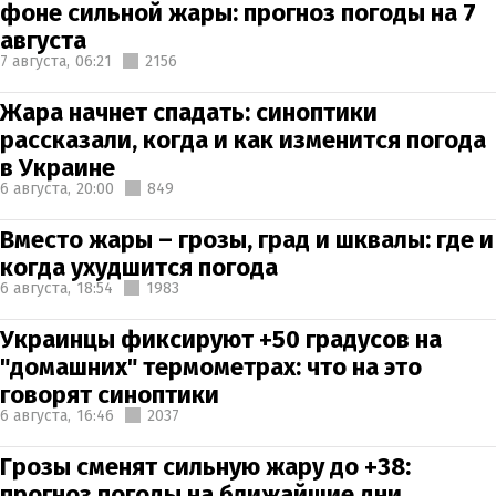
фоне сильной жары: прогноз погоды на 7
августа
7 августа,
06:21
2156
Жара начнет спадать: синоптики
рассказали, когда и как изменится погода
в Украине
6 августа,
20:00
849
Вместо жары – грозы, град и шквалы: где и
когда ухудшится погода
6 августа,
18:54
1983
Украинцы фиксируют +50 градусов на
"домашних" термометрах: что на это
говорят синоптики
6 августа,
16:46
2037
Грозы сменят сильную жару до +38:
прогноз погоды на ближайшие дни