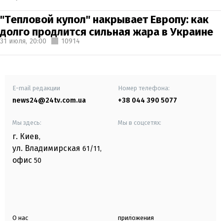
"Тепловой купол" накрывает Европу: как
долго продлится сильная жара в Украине
31 июля,
20:00
10914
E-mail редакции
Номер телефона:
news24@24tv.com.ua
+38 044 390 5077
Мы здесь:
Мы в соцсетях:
г. Киев
,
ул. Владимирская
61/11,
офис
50
О нас
приложения