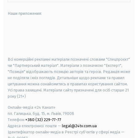
Наши приложения:
android
apple
smart tv
samsung smart tv
Всі комерційні рекламні матеріали позначені словами "Спецпроєкт"
чи "Партнерський матеріал". Матеріали з позначкою "Експерт",
"Позиція" відображають позицію авторів та героїв. Редакція може
не поділяти їхніх поглядів. Детальніше щодо реклами та правил
цитування можна ознайомитись в правилах користування сайтом.
Усі права захищені.
Матеріали сайту призначені для осіб старше
21
року (21+)
Онлайн-медіа «24 Канал»
пл. Галицька, буд. 15, м. Львів, 79008
Телефон
+380 (32) 229-77-77
Адреса електронної пошти —
legal@24tv.com.ua
Ідентифікатор онлайн-медіа в Реєстрі суб'єктів у сфері медіа —