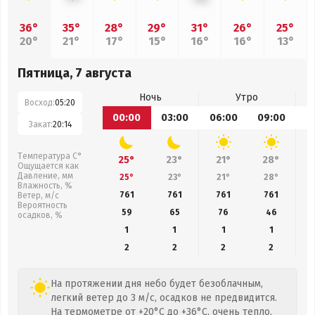
36°
35°
28°
29°
31°
26°
25°
20°
21°
17°
15°
16°
16°
13°
Пятница, 7 августа
Ночь
Утро
Восход:
05:20
00:00
03:00
06:00
09:00
1
Закат:
20:14
Температура С°
25°
23°
21°
28°
Ощущается как
Давление, мм
25°
23°
21°
28°
Влажность, %
761
761
761
761
Ветер, м/с
Вероятность
59
65
76
46
осадков, %
1
1
1
1
2
2
2
2
На протяжении дня небо будет безоблачным,
легкий ветер до 3 м/с, осадков не предвидится.
На термометре от +20°C до +36°C, очень тепло,