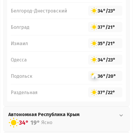
Белгород-Днестровский
34°
/
23°
Болград
37°
/
21°
Измаил
35°
/
21°
Одесса
34°
/
23°
Подольск
36°
/
20°
Раздельная
37°
/
22°
Автономная Республика Крым
34°
19°
Ясно