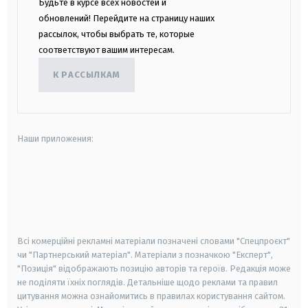
Будьте в курсе всех новостей и
обновлений! Перейдите на страницу наших
рассылок, чтобы выбрать те, которые
соответствуют вашим интересам.
К РАССЫЛКАМ
Наши приложения:
android
apple
smart tv
samsung smart tv
Всі комерційні рекламні матеріали позначені словами "Спецпроєкт"
чи "Партнерський матеріал". Матеріали з позначкою "Експерт",
"Позиція" відображають позицію авторів та героїв. Редакція може
не поділяти їхніх поглядів. Детальніше щодо реклами та правил
цитування можна ознайомитись в правилах користування сайтом.