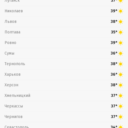
Луганск
37°
Николаев
39°
Львов
38°
Полтава
35°
Ровно
39°
Сумы
36°
Тернополь
38°
Харьков
36°
Херсон
38°
Хмельницкий
37°
Черкассы
37°
Чернигов
37°
Севастополь
34°