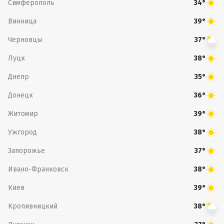
Симферополь
34°
Винница
39°
Черновцы
37°
Луцк
38°
Днепр
35°
Донецк
36°
Житомир
39°
Ужгород
38°
Запорожье
37°
Ивано-Франковск
38°
Киев
39°
Кропивницкий
38°