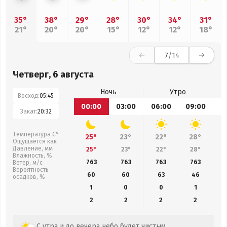
35°
38°
29°
28°
30°
34°
31°
21°
20°
20°
15°
12°
12°
18°
7
/14
Четверг, 6 августа
Ночь
Утро
Восход:
05:45
00:00
03:00
06:00
09:00
1
Закат:
20:32
Температура С°
25°
23°
22°
28°
Ощущается как
Давление, мм
25°
23°
22°
28°
Влажность, %
763
763
763
763
Ветер, м/с
Вероятность
60
60
63
46
осадков, %
1
0
0
1
2
2
2
2
С утра и до вечера небо будет чистым.