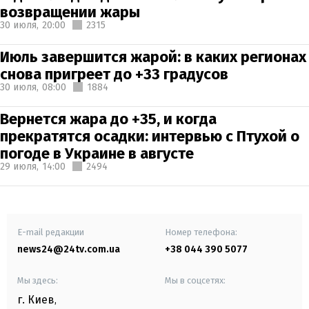
возвращении жары
30 июля,
20:00
2315
Июль завершится жарой: в каких регионах
снова пригреет до +33 градусов
30 июля,
08:00
1884
Вернется жара до +35, и когда
прекратятся осадки: интервью с Птухой о
погоде в Украине в августе
29 июля,
14:00
2494
E-mail редакции
Номер телефона:
news24@24tv.com.ua
+38 044 390 5077
Мы здесь:
Мы в соцсетях:
г. Киев
,