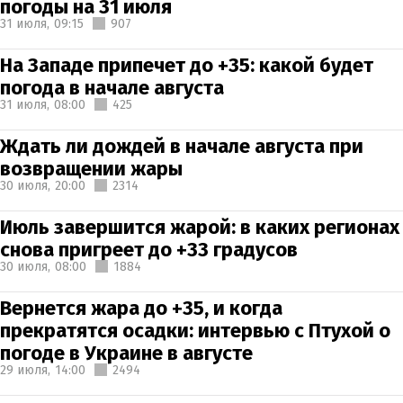
погоды на 31 июля
31 июля,
09:15
907
На Западе припечет до +35: какой будет
погода в начале августа
31 июля,
08:00
425
Ждать ли дождей в начале августа при
возвращении жары
30 июля,
20:00
2314
Июль завершится жарой: в каких регионах
снова пригреет до +33 градусов
30 июля,
08:00
1884
Вернется жара до +35, и когда
прекратятся осадки: интервью с Птухой о
погоде в Украине в августе
29 июля,
14:00
2494