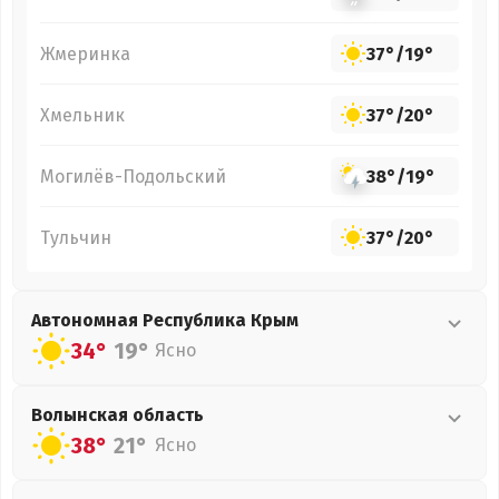
Жмеринка
37°
/
19°
Хмельник
37°
/
20°
Могилёв-Подольский
38°
/
19°
Тульчин
37°
/
20°
Автономная Республика Крым
34°
19°
Ясно
Волынская
область
38°
21°
Ясно