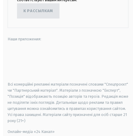
К РАССЫЛКАМ
Наши приложения:
android
apple
smart tv
samsung smart tv
Всі комерційні рекламні матеріали позначені словами "Спецпроєкт"
чи "Партнерський матеріал". Матеріали з позначкою "Експерт",
"Позиція" відображають позицію авторів та героїв. Редакція може
не поділяти їхніх поглядів. Детальніше щодо реклами та правил
цитування можна ознайомитись в правилах користування сайтом.
Усі права захищені.
Матеріали сайту призначені для осіб старше
21
року (21+)
Онлайн-медіа «24 Канал»