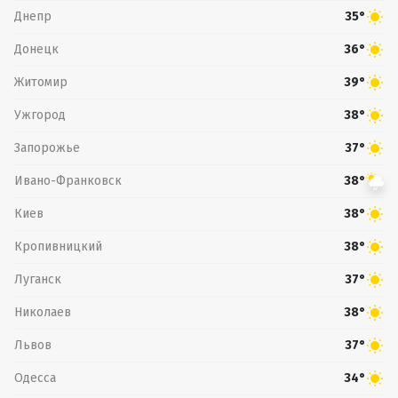
Днепр
35°
Донецк
36°
Житомир
39°
Ужгород
38°
Запорожье
37°
Ивано-Франковск
38°
Киев
38°
Кропивницкий
38°
Луганск
37°
Николаев
38°
Львов
37°
Одесса
34°