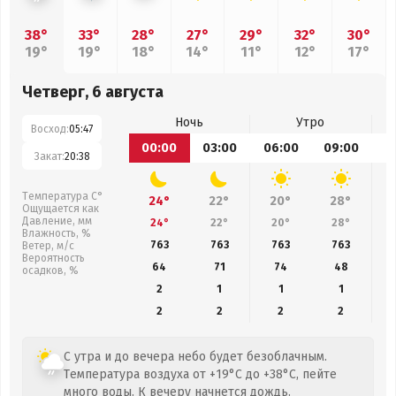
38°
33°
28°
27°
29°
32°
30°
19°
19°
18°
14°
11°
12°
17°
Четверг, 6 августа
Ночь
Утро
Восход:
05:47
00:00
03:00
06:00
09:00
1
Закат:
20:38
Температура С°
24°
22°
20°
28°
Ощущается как
Давление, мм
24°
22°
20°
28°
Влажность, %
763
763
763
763
Ветер, м/с
Вероятность
64
71
74
48
осадков, %
2
1
1
1
2
2
2
2
С утра и до вечера небо будет безоблачным.
Температура воздуха от +19°C до +38°C, пейте
много воды. К вечеру начнется дождь.