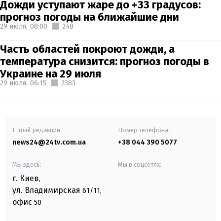
Дожди уступают жаре до +33 градусов:
прогноз погоды на ближайшие дни
29 июля,
08:00
248
Часть областей покроют дожди, а
температура снизится: прогноз погоды в
Украине на 29 июля
29 июля,
06:15
2383
E-mail редакции
Номер телефона:
news24@24tv.com.ua
+38 044 390 5077
Мы здесь:
Мы в соцсетях:
г. Киев
,
ул. Владимирская
61/11,
офис
50