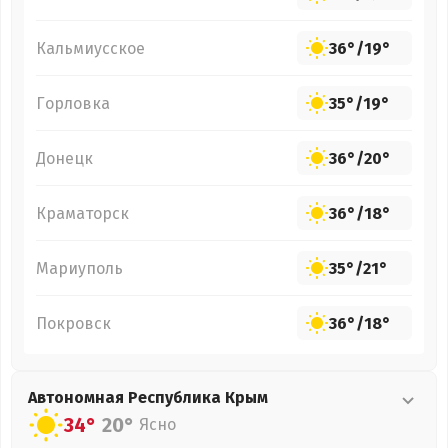
Кальмиусское
36°
/
19°
Горловка
35°
/
19°
Донецк
36°
/
20°
Краматорск
36°
/
18°
Мариуполь
35°
/
21°
Покровск
36°
/
18°
Автономная Республика Крым
34°
20°
Ясно