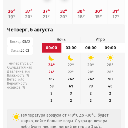
36°
37°
37°
32°
30°
30°
31°
19°
20°
21°
20°
18°
15°
17°
Четверг, 6 августа
Ночь
Утро
Восход:
05:12
00:00
03:00
06:00
09:00
1
Закат:
20:02
Температура С°
24°
22°
20°
28°
Ощущается как
Давление, мм
24°
22°
20°
28°
Влажность, %
762
762
762
763
Ветер, м/с
Вероятность
53
61
73
40
осадков, %
3
3
2
2
2
2
2
2
Температура воздуха от +19°C до +36°C, будет
жарко, пейте больше воды. С утра до вечера
небо будет чистым, легкий ветер до 3 м/с,