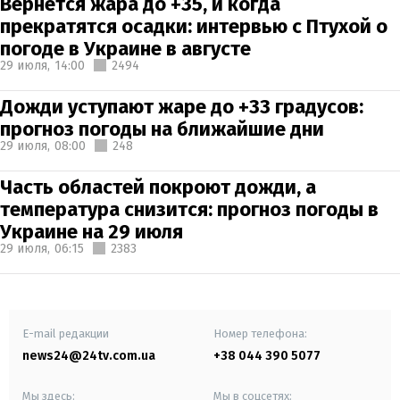
Вернется жара до +35, и когда
прекратятся осадки: интервью с Птухой о
погоде в Украине в августе
29 июля,
14:00
2494
Дожди уступают жаре до +33 градусов:
прогноз погоды на ближайшие дни
29 июля,
08:00
248
Часть областей покроют дожди, а
температура снизится: прогноз погоды в
Украине на 29 июля
29 июля,
06:15
2383
E-mail редакции
Номер телефона:
news24@24tv.com.ua
+38 044 390 5077
Мы здесь:
Мы в соцсетях: