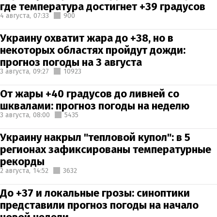
где температура достигнет +39 градусов
4 августа,
07:33
900
Украину охватит жара до +38, но в
некоторых областях пройдут дожди:
прогноз погоды на 3 августа
3 августа,
09:27
10923
От жары +40 градусов до ливней со
шквалами: прогноз погоды на неделю
3 августа,
08:00
5435
Украину накрыл "тепловой купол": в 5
регионах зафиксированы температурные
рекорды
2 августа,
14:52
3632
До +37 и локальные грозы: синоптики
представили прогноз погоды на начало