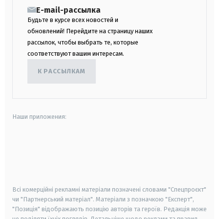
E-mail-рассылка
Будьте в курсе всех новостей и
обновлений! Перейдите на страницу наших
рассылок, чтобы выбрать те, которые
соответствуют вашим интересам.
К РАССЫЛКАМ
Наши приложения:
android
apple
smart tv
samsung smart tv
Всі комерційні рекламні матеріали позначені словами "Спецпроєкт"
чи "Партнерський матеріал". Матеріали з позначкою "Експерт",
"Позиція" відображають позицію авторів та героїв. Редакція може
не поділяти їхніх поглядів. Детальніше щодо реклами та правил