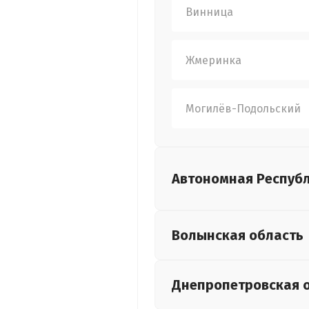
Винница
Жмеринка
Могилёв-Подольский
Автономная Респуб
Волынская
область
Днепропетровская