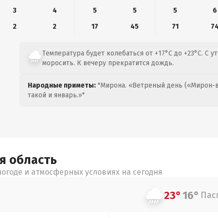
3
4
5
5
5
6
2
2
17
45
71
7
Температура будет колебаться от +17°C до +23°C. С у
моросить. К вечеру прекратится дождь.
Народные приметы:
"Мирона. «Ветреный день («Мирон-в
такой и январь.»"
ая
область
огоде и атмосферных условиях на сегодня
23°
16°
Пас