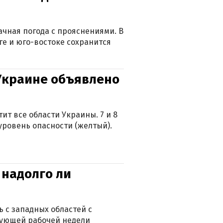
лачная погода с прояснениями. В
ге и юго-востоке сохранится
 Украине объявлено
ит все области Украины. 7 и 8
 уровень опасности (желтый).
 надолго ли
 с западных областей с
дующей рабочей недели