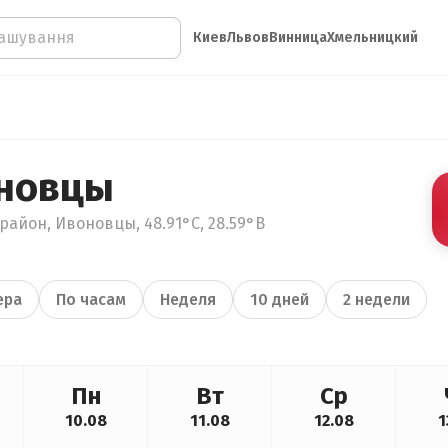
Киев
Львов
Винница
Хмельницкий
оновцы
айон, Ивоновцы, 48.91°С, 28.59°В
ера
По часам
Неделя
10 дней
2 недели
Пн
Вт
Ср
10.08
11.08
12.08
1