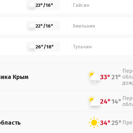
23°
/
16°
Гайсин
22°
/
16°
Хмельник
26°
/
18°
Тульчин
Пер
33°
21°
лика Крым
обл
дож
Пер
24°
14°
обл
34°
25°
область
Пре