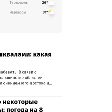
Тернополь
26°
Черкассы
31°
 шквалами: какая
абевать. В связи с
большинстве областей
ключением юго-востока и
о некоторые
: погода на 8