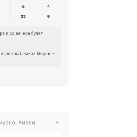
6
4
4
22
9
тра и до вечера будет
етрогон»). Какой Мирон —
мурно, ливни