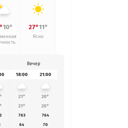
°
10°
27°
11°
менная
Ясно
ачность
Вечер
00
18:00
21:00
°
21°
20°
°
21°
20°
2
763
764
2
64
70