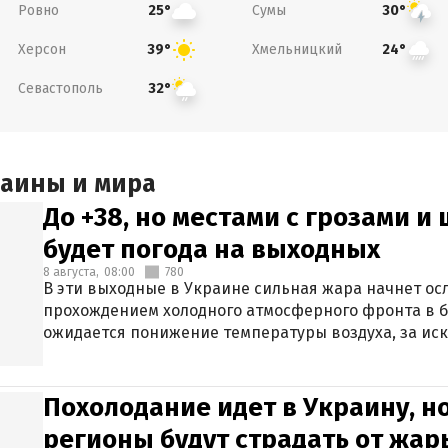
Ровно
Сумы
25°
30°
Херсон
Хмельницкий
39°
24°
Севастополь
32°
раины и мира
До +38, но местами с грозами и
будет погода на выходных
8 августа,
08:00
780
В эти выходные в Украине сильная жара начнет осл
прохождением холодного атмосферного фронта в 
ожидается понижение температуры воздуха, за ис
Крыма.
Похолодание идет в Украину, н
регионы будут страдать от жары