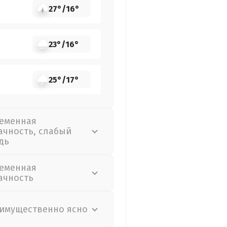
27°
/
16°
23°
/
16°
25°
/
17°
еменная
ачность, слабый
дь
еменная
ачность
имущественно ясно