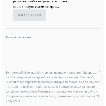
рассылок, чтобы выбрать те, которые
соответствуют вашим интересам.
К РАССЫЛКАМ
Наши приложения:
android
apple
smart tv
samsung smart tv
Всі комерційні рекламні матеріали позначені словами "Спецпроєкт"
чи "Партнерський матеріал". Матеріали з позначкою "Експерт",
"Позиція" відображають позицію авторів та героїв. Редакція може
не поділяти їхніх поглядів. Детальніше щодо реклами та правил
цитування можна ознайомитись в правилах користування сайтом.
Усі права захищені.
Матеріали сайту призначені для осіб старше
21
року (21+)