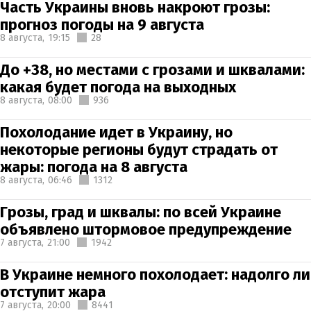
Часть Украины вновь накроют грозы:
прогноз погоды на 9 августа
8 августа,
19:15
28
До +38, но местами с грозами и шквалами:
какая будет погода на выходных
8 августа,
08:00
936
Похолодание идет в Украину, но
некоторые регионы будут страдать от
жары: погода на 8 августа
8 августа,
06:46
1312
Грозы, град и шквалы: по всей Украине
объявлено штормовое предупреждение
7 августа,
21:00
1942
В Украине немного похолодает: надолго ли
отступит жара
7 августа,
20:00
8441