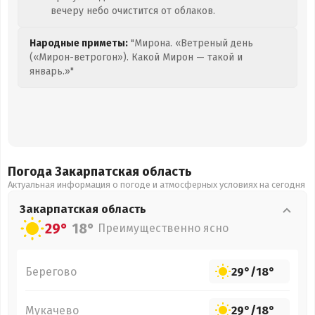
вечеру небо очистится от облаков.
Народные приметы:
"Мирона. «Ветреный день
(«Мирон-ветрогон»). Какой Мирон — такой и
январь.»"
Погода Закарпатская
область
Актуальная информация о погоде и атмосферных условиях на сегодня
Закарпатская
область
29°
18°
Преимущественно ясно
Берегово
29°
/
18°
Мукачево
29°
/
18°