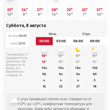
23°
24°
27°
28°
22°
22°
27°
13°
9°
9°
14°
10°
7°
10°
Суббота, 8 августа
Ночь
Утро
Восход:
06:09
00:00
03:00
06:00
09:00
1
Закат:
20:55
Температура С°
18°
16°
15°
15°
Ощущается как
Давление, мм
18°
16°
15°
15°
Влажность, %
764
764
764
765
Ветер, м/с
Вероятность
96
94
94
80
осадков, %
4
4
4
5
32
22
27
18
С утра преимущественно ясно. Ожидается от
+13°C до +23°C, комфортная температура для
прогулок. Днем небо затянется облаками. К