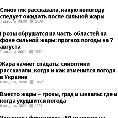
Синоптик рассказала, какую непогоду
следует ожидать после сильной жары
7 августа,
08:00
2438
Грозы обрушатся на часть областей на
фоне сильной жары: прогноз погоды на 7
августа
7 августа,
06:21
2390
Жара начнет спадать: синоптики
рассказали, когда и как изменится погода
в Украине
6 августа,
20:00
1042
Вместо жары – грозы, град и шквалы: где и
когда ухудшится погода
6 августа,
18:54
2129
Украинцы фиксируют +50 градусов на