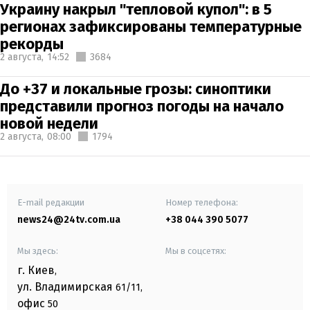
Украину накрыл "тепловой купол": в 5
регионах зафиксированы температурные
рекорды
2 августа,
14:52
3684
До +37 и локальные грозы: синоптики
представили прогноз погоды на начало
новой недели
2 августа,
08:00
1794
E-mail редакции
Номер телефона:
news24@24tv.com.ua
+38 044 390 5077
Мы здесь:
Мы в соцсетях:
г. Киев
,
ул. Владимирская
61/11,
офис
50