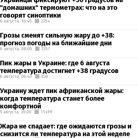
"домашних" термометрах: что на это
говорят синоптики
6 августа,
16:46
2354
Грозы сменят сильную жару до +38:
прогноз погоды на ближайшие дни
6 августа,
08:00
3357
Пик жары в Украине: где 6 августа
температура достигнет +38 градусов
6 августа,
06:40
836
Украину ждет пик африканской жары:
когда температура станет более
комфортной
5 августа,
20:00
11499
Жара не спадает: где ожидаются грозы и
снизится ли температура на этой неделе