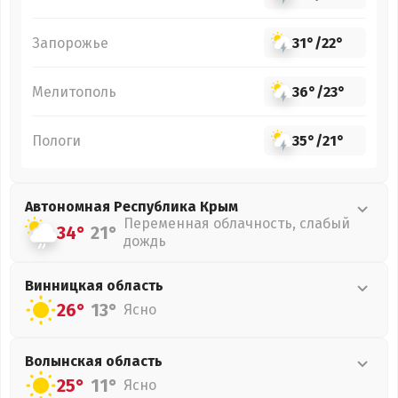
Запорожье
31°
/
22°
Мелитополь
36°
/
23°
Пологи
35°
/
21°
Автономная Республика Крым
Переменная облачность, слабый
34°
21°
дождь
Винницкая
область
26°
13°
Ясно
Волынская
область
25°
11°
Ясно