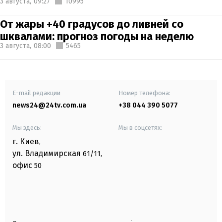
3 августа,
09:27
10995
От жары +40 градусов до ливней со
шквалами: прогноз погоды на неделю
3 августа,
08:00
5465
E-mail редакции
Номер телефона:
news24@24tv.com.ua
+38 044 390 5077
Мы здесь:
Мы в соцсетях:
г. Киев
,
ул. Владимирская
61/11,
офис
50