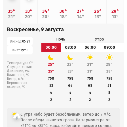
35°
33°
34°
30°
27°
26°
29°
21°
20°
20°
18°
14°
13°
13°
Воскресенье, 9 августа
Ночь
Утро
Восход:
05:21
00:00
03:00
06:00
09:00
1
Закат:
19:58
Температура С°
25°
23°
21°
28°
Ощущается как
Давление, мм
25°
23°
21°
28°
Влажность, %
758
758
758
759
Ветер, м/с
Вероятность
53
64
68
51
осадков, %
4
4
4
5
2
2
2
2
С утра небо будет безоблачным, ветер до 7 м/с.
После обеда начнется гроза. На термометре от
+21°C до +35°C, жара, избегайте прямого солнца.