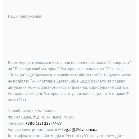
Наши приложения:
android
apple
smart tv
samsung smart tv
Всі комерційні рекламні матеріали позначені словами "Спецпроєкт"
чи "Партнерський матеріал". Матеріали з позначкою "Експерт",
"Позиція" відображають позицію авторів та героїв. Редакція може
не поділяти їхніх поглядів. Детальніше щодо реклами та правил
цитування можна ознайомитись в правилах користування сайтом.
Усі права захищені.
Матеріали сайту призначені для осіб старше
21
року (21+)
Онлайн-медіа «24 Канал»
пл. Галицька, буд. 15, м. Львів, 79008
Телефон
+380 (32) 229-77-77
Адреса електронної пошти —
legal@24tv.com.ua
Ідентифікатор онлайн-медіа в Реєстрі суб'єктів у сфері медіа —