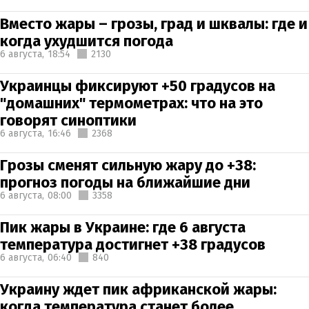
Вместо жары – грозы, град и шквалы: где и
когда ухудшится погода
6 августа,
18:54
2130
Украинцы фиксируют +50 градусов на
"домашних" термометрах: что на это
говорят синоптики
6 августа,
16:46
2368
Грозы сменят сильную жару до +38:
прогноз погоды на ближайшие дни
6 августа,
08:00
3358
Пик жары в Украине: где 6 августа
температура достигнет +38 градусов
6 августа,
06:40
840
Украину ждет пик африканской жары:
когда температура станет более