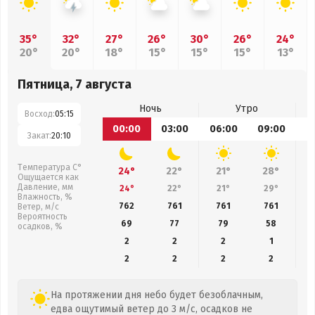
35°
32°
27°
26°
30°
26°
24°
20°
20°
18°
15°
15°
15°
13°
Пятница, 7 августа
Ночь
Утро
Восход:
05:15
00:00
03:00
06:00
09:00
1
Закат:
20:10
Температура С°
24°
22°
21°
28°
Ощущается как
Давление, мм
24°
22°
21°
29°
Влажность, %
762
761
761
761
Ветер, м/с
Вероятность
69
77
79
58
осадков, %
2
2
2
1
2
2
2
2
На протяжении дня небо будет безоблачным,
едва ощутимый ветер до 3 м/с, осадков не