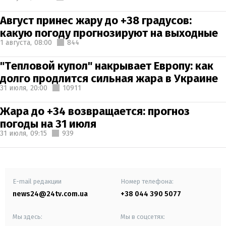
Август принес жару до +38 градусов:
какую погоду прогнозируют на выходные
1 августа,
08:00
844
"Тепловой купол" накрывает Европу: как
долго продлится сильная жара в Украине
31 июля,
20:00
10911
Жара до +34 возвращается: прогноз
погоды на 31 июля
31 июля,
09:15
939
E-mail редакции
Номер телефона:
news24@24tv.com.ua
+38 044 390 5077
Мы здесь:
Мы в соцсетях: