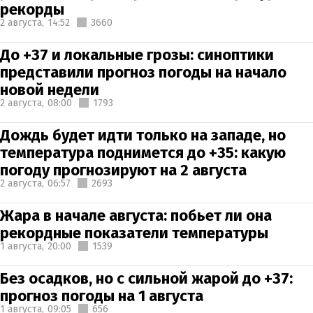
рекорды
2 августа,
14:52
3660
До +37 и локальные грозы: синоптики
представили прогноз погоды на начало
новой недели
2 августа,
08:00
1793
Дождь будет идти только на западе, но
температура поднимется до +35: какую
погоду прогнозируют на 2 августа
2 августа,
06:57
2693
Жара в начале августа: побьет ли она
рекордные показатели температуры
1 августа,
20:00
1539
Без осадков, но с сильной жарой до +37:
прогноз погоды на 1 августа
1 августа,
09:05
656