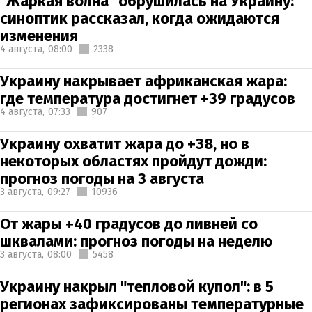
"Жаркая волна" обрушилась на Украину:
синоптик рассказал, когда ожидаются
изменения
4 августа,
08:00
2338
Украину накрывает африканская жара:
где температура достигнет +39 градусов
4 августа,
07:33
907
Украину охватит жара до +38, но в
некоторых областях пройдут дожди:
прогноз погоды на 3 августа
3 августа,
09:27
10936
От жары +40 градусов до ливней со
шквалами: прогноз погоды на неделю
3 августа,
08:00
5458
Украину накрыл "тепловой купол": в 5
регионах зафиксированы температурные