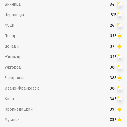
Винница
34°
Черновцы
31°
Луцк
26°
Днепр
37°
Донецк
37°
Житомир
32°
Ужгород
30°
Запорожье
38°
Ивано-Франковск
30°
Киев
34°
Кропивницкий
39°
Луганск
38°