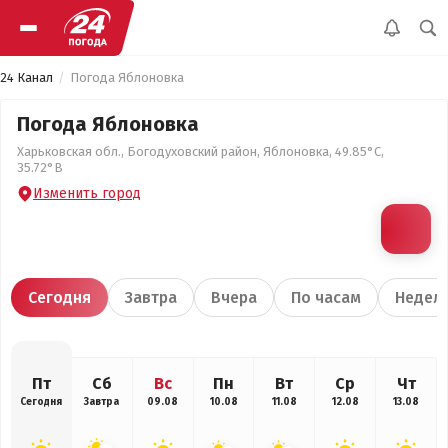
24 Канал
Погода Яблоновка
Погода Яблоновка
Харьковская обл., Богодуховский район, Яблоновка, 49.85°С,
35.72°В
Изменить город
Сегодня
Завтра
Вчера
По часам
Недел
Пт
Сб
Вс
Пн
Вт
Ср
Чт
Сегодня
Завтра
09.08
10.08
11.08
12.08
13.08