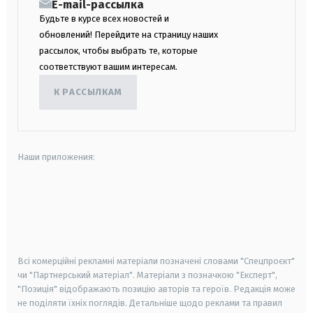
E-mail-рассылка
Будьте в курсе всех новостей и
обновлений! Перейдите на страницу наших
рассылок, чтобы выбрать те, которые
соответствуют вашим интересам.
К РАССЫЛКАМ
Наши приложения:
android
apple
smart tv
samsung smart tv
Всі комерційні рекламні матеріали позначені словами "Спецпроєкт"
чи "Партнерський матеріал". Матеріали з позначкою "Експерт",
"Позиція" відображають позицію авторів та героїв. Редакція може
не поділяти їхніх поглядів. Детальніше щодо реклами та правил