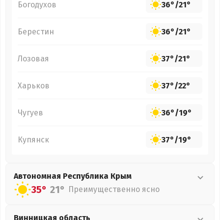
Богодухов
36°
/
21°
Берестин
36°
/
21°
Лозовая
37°
/
21°
Харьков
37°
/
22°
Чугуев
36°
/
19°
Купянск
37°
/
19°
Автономная Республика Крым
35°
21°
Преимущественно ясно
Винницкая
область