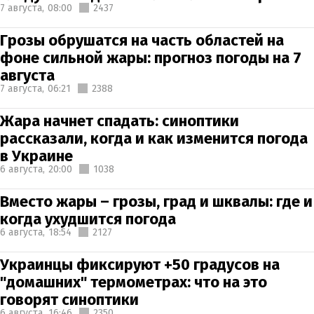
7 августа,
08:00
2437
Грозы обрушатся на часть областей на
фоне сильной жары: прогноз погоды на 7
августа
7 августа,
06:21
2388
Жара начнет спадать: синоптики
рассказали, когда и как изменится погода
в Украине
6 августа,
20:00
1038
Вместо жары – грозы, град и шквалы: где и
когда ухудшится погода
6 августа,
18:54
2127
Украинцы фиксируют +50 градусов на
"домашних" термометрах: что на это
говорят синоптики
6 августа,
16:46
2350