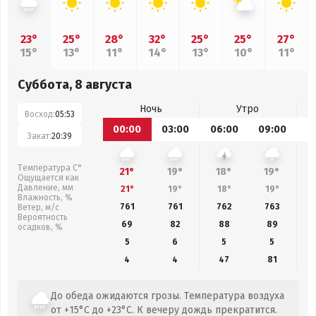
23°
25°
28°
32°
25°
25°
27°
15°
13°
11°
14°
13°
10°
11°
Суббота, 8 августа
Ночь
Утро
Восход:
05:53
00:00
03:00
06:00
09:00
1
Закат:
20:39
Температура С°
21°
19°
18°
19°
Ощущается как
Давление, мм
21°
19°
18°
19°
Влажность, %
761
761
762
763
Ветер, м/с
Вероятность
69
82
88
89
осадков, %
5
6
5
5
4
4
47
81
До обеда ожидаются грозы. Температура воздуха
от +15°C до +23°C. К вечеру дождь прекратится.