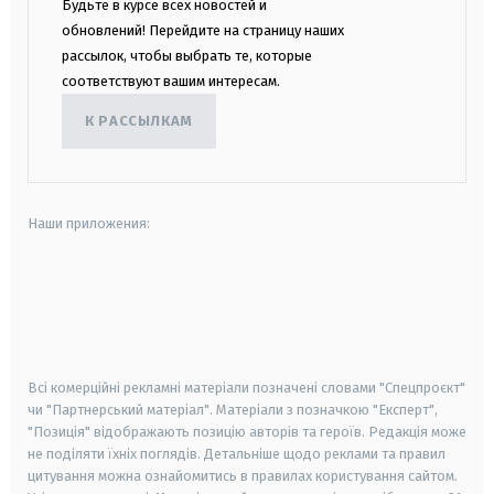
Будьте в курсе всех новостей и
обновлений! Перейдите на страницу наших
рассылок, чтобы выбрать те, которые
соответствуют вашим интересам.
К РАССЫЛКАМ
Наши приложения:
android
apple
smart tv
samsung smart tv
Всі комерційні рекламні матеріали позначені словами "Спецпроєкт"
чи "Партнерський матеріал". Матеріали з позначкою "Експерт",
"Позиція" відображають позицію авторів та героїв. Редакція може
не поділяти їхніх поглядів. Детальніше щодо реклами та правил
цитування можна ознайомитись в правилах користування сайтом.