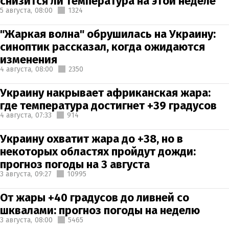
снизится ли температура на этой неделе
5 августа,
08:00
1324
"Жаркая волна" обрушилась на Украину:
синоптик рассказал, когда ожидаются
изменения
4 августа,
08:00
2350
Украину накрывает африканская жара:
где температура достигнет +39 градусов
4 августа,
07:33
914
Украину охватит жара до +38, но в
некоторых областях пройдут дожди:
прогноз погоды на 3 августа
3 августа,
09:27
10995
От жары +40 градусов до ливней со
шквалами: прогноз погоды на неделю
3 августа,
08:00
5465