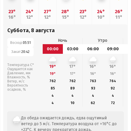
23°
24°
27°
28°
23°
24°
26°
16°
12°
12°
15°
12°
10°
11°
Суббота, 8 августа
Ночь
Утро
Восход:
05:51
00:00
03:00
06:00
09:00
1
Закат:
20:42
Температура С°
19°
17°
16°
16°
Ощущается как
Давление, мм
19°
17°
16°
16°
Влажность, %
762
762
763
764
Ветер, м/с
Вероятность
85
89
93
92
осадков, %
4
4
4
4
4
10
62
72
До обеда ожидается дождь, едва ощутимый
ветер до 5 м/с. Температура воздуха от +16°C до
+23°C. К вечеру прекратится дождь.