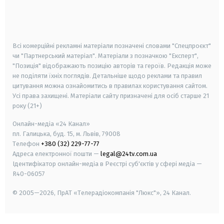
android
apple
smart tv
samsung smart tv
Всі комерційні рекламні матеріали позначені словами "Спецпроєкт"
чи "Партнерський матеріал". Матеріали з позначкою "Експерт",
"Позиція" відображають позицію авторів та героїв. Редакція може
не поділяти їхніх поглядів. Детальніше щодо реклами та правил
цитування можна ознайомитись в правилах користування сайтом.
Усі права захищені.
Матеріали сайту призначені для осіб старше
21
року (21+)
Онлайн-медіа «24 Канал»
пл. Галицька, буд. 15, м. Львів, 79008
Телефон
+380 (32) 229-77-77
Адреса електронної пошти —
legal@24tv.com.ua
Ідентифікатор онлайн-медіа в Реєстрі суб'єктів у сфері медіа —
R40-06057
© 2005—2026,
ПрАТ «Телерадіокомпанія "Люкс"», 24 Канал.