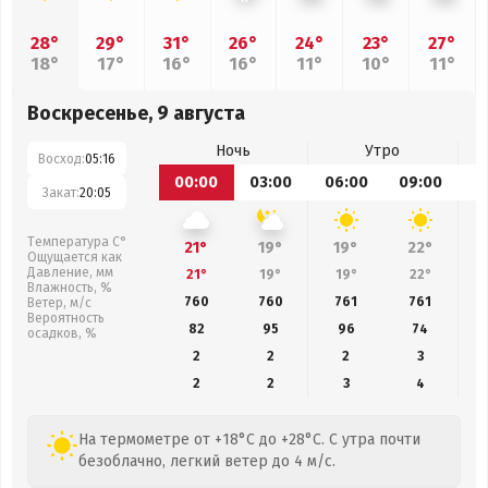
28°
29°
31°
26°
24°
23°
27°
18°
17°
16°
16°
11°
10°
11°
Воскресенье, 9 августа
Ночь
Утро
Восход:
05:16
00:00
03:00
06:00
09:00
1
Закат:
20:05
Температура С°
21°
19°
19°
22°
Ощущается как
Давление, мм
21°
19°
19°
22°
Влажность, %
760
760
761
761
Ветер, м/с
Вероятность
82
95
96
74
осадков, %
2
2
2
3
2
2
3
4
На термометре от +18°C до +28°C. С утра почти
безоблачно, легкий ветер до 4 м/с.