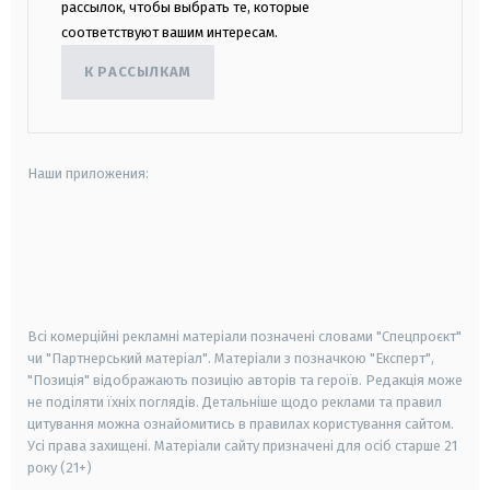
рассылок, чтобы выбрать те, которые
соответствуют вашим интересам.
К РАССЫЛКАМ
Наши приложения:
android
apple
smart tv
samsung smart tv
Всі комерційні рекламні матеріали позначені словами "Спецпроєкт"
чи "Партнерський матеріал". Матеріали з позначкою "Експерт",
"Позиція" відображають позицію авторів та героїв. Редакція може
не поділяти їхніх поглядів. Детальніше щодо реклами та правил
цитування можна ознайомитись в правилах користування сайтом.
Усі права захищені.
Матеріали сайту призначені для осіб старше
21
року (21+)