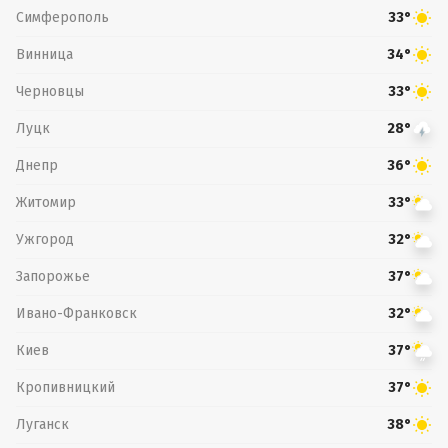
Симферополь
33°
Винница
34°
Черновцы
33°
Луцк
28°
Днепр
36°
Житомир
33°
Ужгород
32°
Запорожье
37°
Ивано-Франковск
32°
Киев
37°
Кропивницкий
37°
Луганск
38°