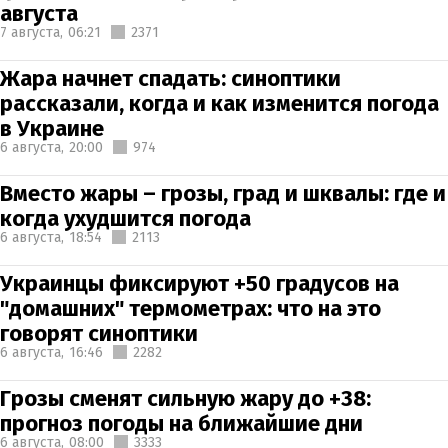
августа
7 августа,
06:21
2371
Жара начнет спадать: синоптики
рассказали, когда и как изменится погода
в Украине
6 августа,
20:00
974
Вместо жары – грозы, град и шквалы: где и
когда ухудшится погода
6 августа,
18:54
2113
Украинцы фиксируют +50 градусов на
"домашних" термометрах: что на это
говорят синоптики
6 августа,
16:46
2282
Грозы сменят сильную жару до +38:
прогноз погоды на ближайшие дни
6 августа,
08:00
3333