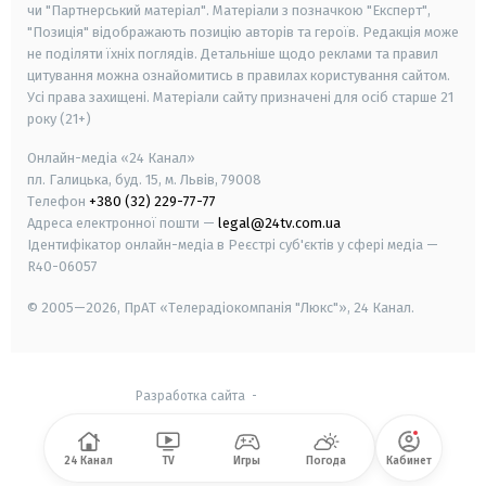
чи "Партнерський матеріал". Матеріали з позначкою "Експерт",
"Позиція" відображають позицію авторів та героїв. Редакція може
не поділяти їхніх поглядів. Детальніше щодо реклами та правил
цитування можна ознайомитись в правилах користування сайтом.
Усі права захищені.
Матеріали сайту призначені для осіб старше
21
року (21+)
Онлайн-медіа «24 Канал»
пл. Галицька, буд. 15, м. Львів, 79008
Телефон
+380 (32) 229-77-77
Адреса електронної пошти —
legal@24tv.com.ua
Ідентифікатор онлайн-медіа в Реєстрі суб'єктів у сфері медіа —
R40-06057
© 2005—2026,
ПрАТ «Телерадіокомпанія "Люкс"», 24 Канал.
Разработка сайта
-
24 Канал
TV
Игры
Погода
Кабинет