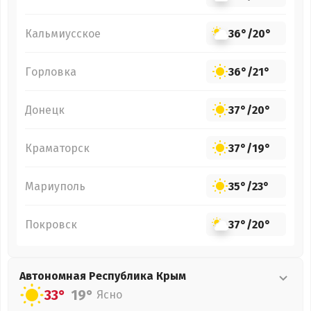
Кальмиусское
36°
/
20°
Горловка
36°
/
21°
Донецк
37°
/
20°
Краматорск
37°
/
19°
Мариуполь
35°
/
23°
Покровск
37°
/
20°
Автономная Республика Крым
33°
19°
Ясно