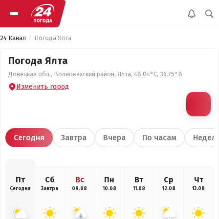
24 Канал
Погода Ялта
Погода Ялта
Донецкая обл., Волновахский район, Ялта, 48.04°С, 36.75°В
Изменить город
Сегодня
Завтра
Вчера
По часам
Недел
Пт
Сб
Вс
Пн
Вт
Ср
Чт
Сегодня
Завтра
09.08
10.08
11.08
12.08
13.08