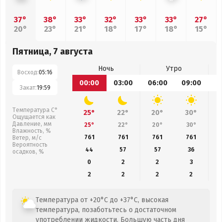
37°
38°
33°
32°
33°
33°
27°
20°
23°
21°
18°
17°
18°
15°
Пятница, 7 августа
Ночь
Утро
Восход:
05:16
00:00
03:00
06:00
09:00
1
Закат:
19:59
Температура С°
25°
22°
20°
30°
Ощущается как
Давление, мм
25°
22°
20°
30°
Влажность, %
761
761
761
761
Ветер, м/с
Вероятность
44
57
57
36
осадков, %
0
2
2
3
2
2
2
2
Температура от +20°C до +37°C, высокая
температура, позаботьтесь о достаточном
употреблении жидкости. Большую часть дня