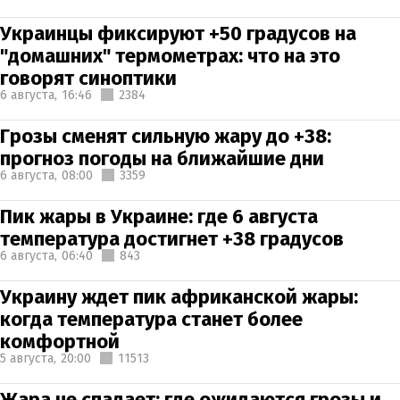
Украинцы фиксируют +50 градусов на
"домашних" термометрах: что на это
говорят синоптики
6 августа,
16:46
2384
Грозы сменят сильную жару до +38:
прогноз погоды на ближайшие дни
6 августа,
08:00
3359
Пик жары в Украине: где 6 августа
температура достигнет +38 градусов
6 августа,
06:40
843
Украину ждет пик африканской жары:
когда температура станет более
комфортной
5 августа,
20:00
11513
Жара не спадает: где ожидаются грозы и