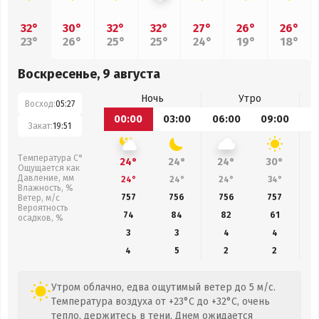
32°
30°
32°
32°
27°
26°
26°
23°
26°
25°
25°
24°
19°
18°
Воскресенье, 9 августа
Ночь
Утро
Восход:
05:27
00:00
03:00
06:00
09:00
1
Закат:
19:51
Температура С°
24°
24°
24°
30°
Ощущается как
Давление, мм
24°
24°
24°
34°
Влажность, %
757
756
756
757
Ветер, м/с
Вероятность
74
84
82
61
осадков, %
3
3
4
4
4
5
2
2
Утром облачно, едва ощутимый ветер до 5 м/с.
Температура воздуха от +23°C до +32°C, очень
тепло, держитесь в тени. Днем ожидается