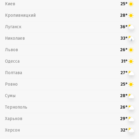
Киев
25°
Кропивницкий
28°
Луганск
36°
Николаев
33°
Львов
26°
Одесса
31°
Полтава
27°
Ровно
25°
Сумы
28°
Тернополь
26°
Харьков
29°
Херсон
32°