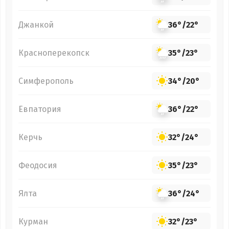
Джанкой
36°
/
22°
Красноперекопск
35°
/
23°
Симферополь
34°
/
20°
Евпатория
36°
/
22°
Керчь
32°
/
24°
Феодосия
35°
/
23°
Ялта
36°
/
24°
Курман
32°
/
23°