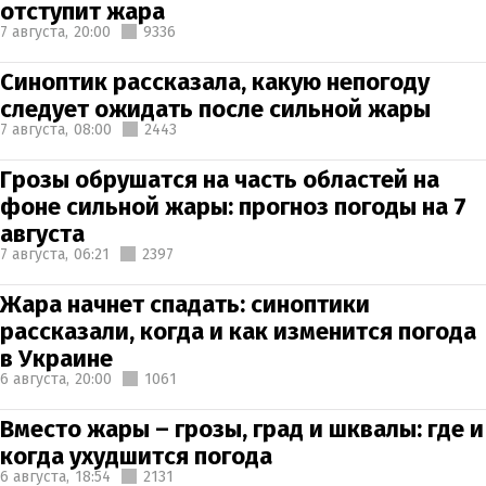
отступит жара
7 августа,
20:00
9336
Синоптик рассказала, какую непогоду
следует ожидать после сильной жары
7 августа,
08:00
2443
Грозы обрушатся на часть областей на
фоне сильной жары: прогноз погоды на 7
августа
7 августа,
06:21
2397
Жара начнет спадать: синоптики
рассказали, когда и как изменится погода
в Украине
6 августа,
20:00
1061
Вместо жары – грозы, град и шквалы: где и
когда ухудшится погода
6 августа,
18:54
2131