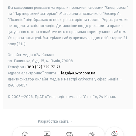
Всі комерційні рекламні матеріали позначені словами "Спецпроєкт"
чи "Партнерський матеріал". Матеріали з позначкою "Експерт",
"Позиція" відображають позицію авторів та героїв. Редакція може
не поділяти їхніх поглядів. Детальніше щодо реклами та правил
цитування можна ознайомитись в правилах користування сайтом.
Усі права захищені.
Матеріали сайту призначені для осіб старше
21
року (21+)
Онлайн-медіа «24 Канал»
пл. Галицька, буд. 15, м. Львів, 79008
Телефон
+380 (32) 229-77-77
Адреса електронної пошти —
legal@24tv.com.ua
Ідентифікатор онлайн-медіа в Реєстрі суб'єктів у сфері медіа —
R40-06057
© 2005—2026,
ПрАТ «Телерадіокомпанія "Люкс"», 24 Канал.
Разработка сайта
-