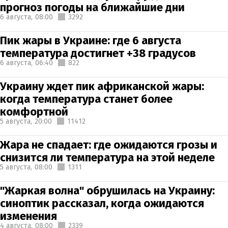
прогноз погоды на ближайшие дни
6 августа,
08:00
3292
Пик жары в Украине: где 6 августа
температура достигнет +38 градусов
6 августа,
06:40
822
Украину ждет пик африканской жары:
когда температура станет более
комфортной
5 августа,
20:00
11412
Жара не спадает: где ожидаются грозы и
снизится ли температура на этой неделе
5 августа,
08:00
1311
"Жаркая волна" обрушилась на Украину:
синоптик рассказал, когда ожидаются
изменения
4 августа,
08:00
2339