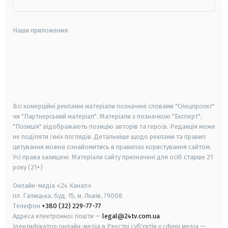
Наши приложения:
android
apple
smart tv
samsung smart tv
Всі комерційні рекламні матеріали позначені словами "Спецпроєкт"
чи "Партнерський матеріал". Матеріали з позначкою "Експерт",
"Позиція" відображають позицію авторів та героїв. Редакція може
не поділяти їхніх поглядів. Детальніше щодо реклами та правил
цитування можна ознайомитись в правилах користування сайтом.
Усі права захищені.
Матеріали сайту призначені для осіб старше
21
року (21+)
Онлайн-медіа «24 Канал»
пл. Галицька, буд. 15, м. Львів, 79008
Телефон
+380 (32) 229-77-77
Адреса електронної пошти —
legal@24tv.com.ua
Ідентифікатор онлайн-медіа в Реєстрі суб'єктів у сфері медіа —