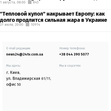
1 августа,
08:00
845
"Тепловой купол" накрывает Европу: как
долго продлится сильная жара в Украине
31 июля,
20:00
10914
E-mail редакции
Номер телефона:
news24@24tv.com.ua
+38 044 390 5077
Мы здесь:
Мы в соцсетях:
г. Киев
,
ул. Владимирская
61/11,
офис
50