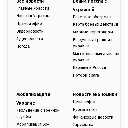
Все новости
Война России с
Главные новости
Украиной
Новости Украины
Ракетные обстрелы
Прямой эфир
Карта боевых действий
Видеоновости
Мирные переговоры
Аудионовости
Воздушная тревога в
Украине
Погода
Массированная атака по
Украине
Взрывы в России
Потери врага
Мобилизация в
Новости экономики
Цена нефти
Украине
Курсы валют
Увольнение с военной
службы
Финансовые новости
Мобилизация 50+
Тарифы на