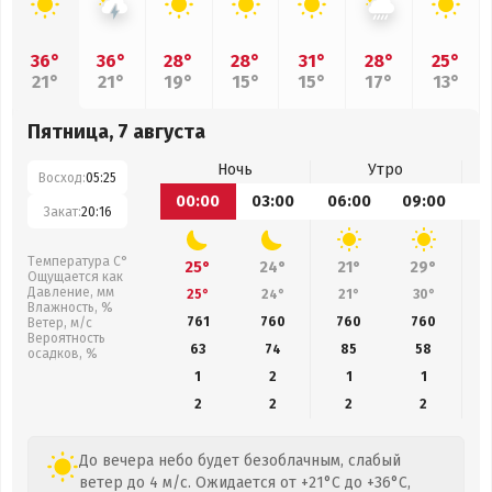
36°
36°
28°
28°
31°
28°
25°
21°
21°
19°
15°
15°
17°
13°
Пятница, 7 августа
Ночь
Утро
Восход:
05:25
00:00
03:00
06:00
09:00
1
Закат:
20:16
Температура С°
25°
24°
21°
29°
Ощущается как
Давление, мм
25°
24°
21°
30°
Влажность, %
761
760
760
760
Ветер, м/с
Вероятность
63
74
85
58
осадков, %
1
2
1
1
2
2
2
2
До вечера небо будет безоблачным, слабый
ветер до 4 м/с. Ожидается от +21°C до +36°C,