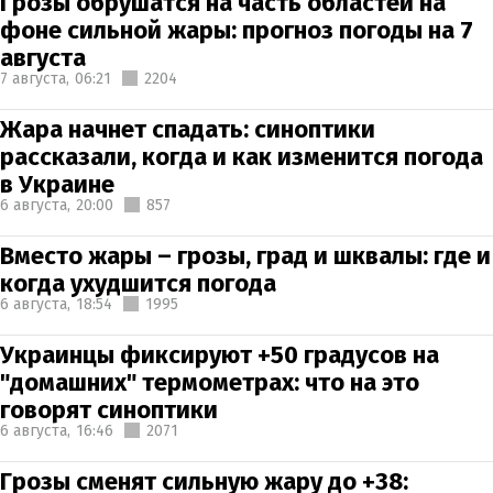
Грозы обрушатся на часть областей на
фоне сильной жары: прогноз погоды на 7
августа
7 августа,
06:21
2204
Жара начнет спадать: синоптики
рассказали, когда и как изменится погода
в Украине
6 августа,
20:00
857
Вместо жары – грозы, град и шквалы: где и
когда ухудшится погода
6 августа,
18:54
1995
Украинцы фиксируют +50 градусов на
"домашних" термометрах: что на это
говорят синоптики
6 августа,
16:46
2071
Грозы сменят сильную жару до +38: