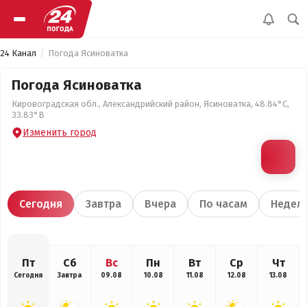
24 Канал
Погода Ясиноватка
Погода Ясиноватка
Кировоградская обл., Александрийский район, Ясиноватка, 48.84°С,
33.83°В
Изменить город
Сегодня
Завтра
Вчера
По часам
Недел
Пт
Сб
Вс
Пн
Вт
Ср
Чт
Сегодня
Завтра
09.08
10.08
11.08
12.08
13.08