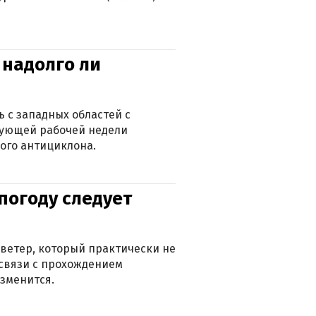
 надолго ли
 с западных областей с
дующей рабочей недели
ого антициклона.
погоду следует
ветер, который практически не
в связи с прохождением
зменится.