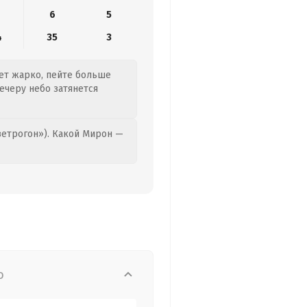
6
5
4
35
3
дет жарко, пейте больше
ечеру небо затянется
етрогон»). Какой Мирон —
о