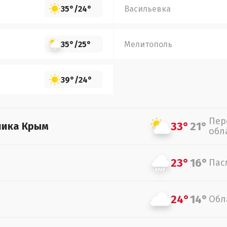
35°
/
24°
Васильевка
35°
/
25°
Мелитополь
39°
/
24°
Пер
33°
21°
лика Крым
обл
23°
16°
Пас
24°
14°
Обл