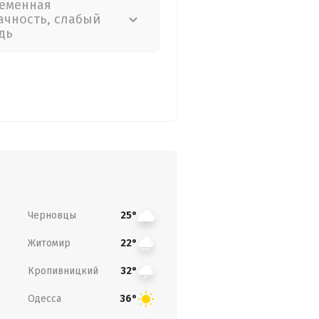
еменная
ачность, слабый
дь
Черновцы
25°
Житомир
22°
Кропивницкий
32°
Одесса
36°