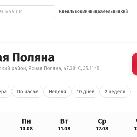
Киев
Львов
Винница
Хмельницкий
ая Поляна
кий район, Ясная Поляна, 47.38°С, 35.11°В
ера
По часам
Неделя
10 дней
2 недели
Пн
Вт
Ср
10.08
11.08
12.08
1