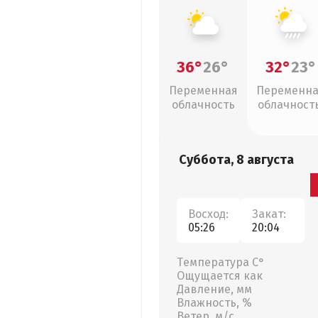
36°
26°
32°
23°
Переменная
Переменн
облачность
облачность
ливни
Суббота, 8 августа
Восход:
Закат:
05:26
20:04
Температура С°
Ощущается как
Давление, мм
Влажность, %
Ветер, м/с