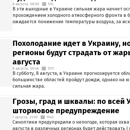
8 августа,
08:00
934
В эти выходные в Украине сильная жара начнет осл
прохождением холодного атмосферного фронта в 
ожидается понижение температуры воздуха, за ис
Крыма.
Похолодание идет в Украину, н
регионы будут страдать от жары
августа
8 августа,
06:46
1311
В субботу, 8 августа, в Украине прогнозируется об
большинстве областей пройдут дожди, однако на ю
сильная жара.
Грозы, град и шквалы: по всей
штормовое предупреждение
7 августа,
21:00
1940
Синоптики предупредили о непогоде, которая охват
августа в различных регионах будет действовать I