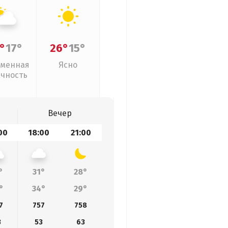
°
17°
26°
15°
менная
Ясно
ачность
Вечер
00
18:00
21:00
°
31°
28°
°
34°
29°
7
757
758
3
53
63