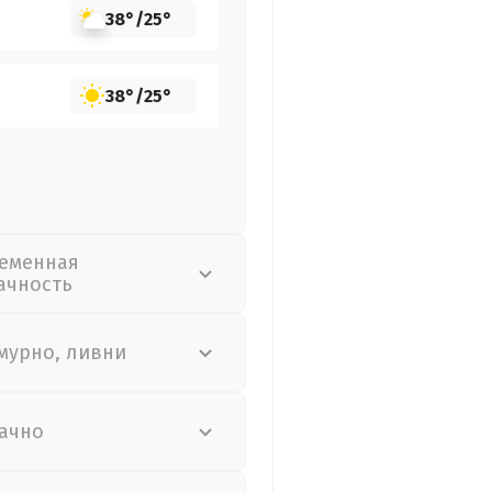
38°
/
25°
38°
/
25°
еменная
ачность
мурно, ливни
ачно