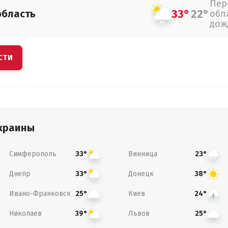
Пер
33°
22°
область
обл
дож
СТИ
краины
Симферополь
Винница
33°
23°
Днепр
Донецк
33°
38°
Ивано-Франковск
Киев
25°
24°
Николаев
Львов
39°
25°