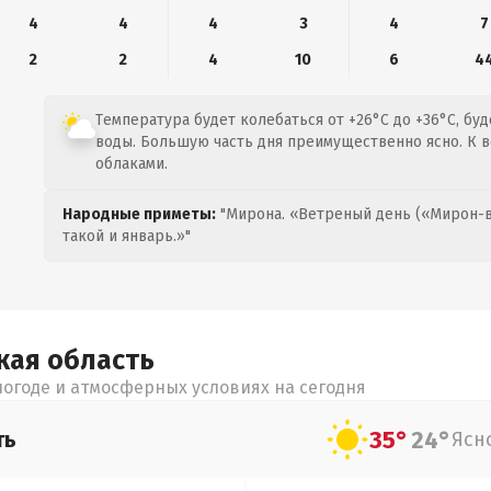
4
4
4
3
4
7
2
2
4
10
6
4
Температура будет колебаться от +26°C до +36°C, бу
воды. Большую часть дня преимущественно ясно. К в
облаками.
Народные приметы:
"Мирона. «Ветреный день («Мирон-в
такой и январь.»"
кая
область
огоде и атмосферных условиях на сегодня
35°
24°
ть
Ясн