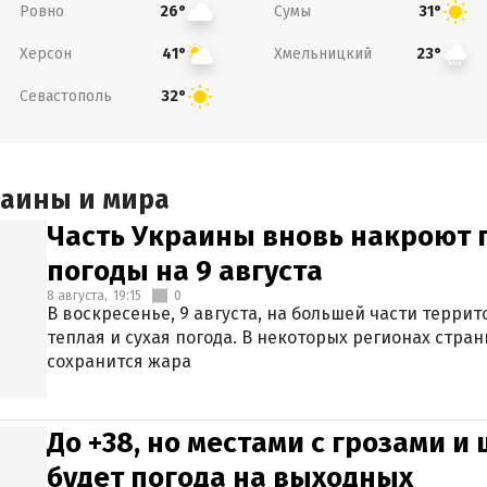
Ровно
Сумы
26°
31°
Херсон
Хмельницкий
41°
23°
Севастополь
32°
раины и мира
Часть Украины вновь накроют 
погоды на 9 августа
8 августа,
19:15
0
В воскресенье, 9 августа, на большей части терри
теплая и сухая погода. В некоторых регионах стран
сохранится жара
До +38, но местами с грозами и
будет погода на выходных