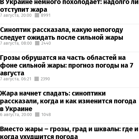
В Украине немного похолодает: надолго ли
отступит жара
7 августа,
20:00
8991
Синоптик рассказала, какую непогоду
следует ожидать после сильной жары
7 августа,
08:00
2440
Грозы обрушатся на часть областей на
фоне сильной жары: прогноз погоды на 7
августа
7 августа,
06:21
2390
Жара начнет спадать: синоптики
рассказали, когда и как изменится погода
в Украине
6 августа,
20:00
1048
Вместо жары – грозы, град и шквалы: где и
когда ухудшится погода