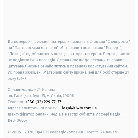
android
apple
smart tv
samsung smart tv
Всі комерційні рекламні матеріали позначені словами "Спецпроєкт"
чи "Партнерський матеріал". Матеріали з позначкою "Експерт",
"Позиція" відображають позицію авторів та героїв. Редакція може
не поділяти їхніх поглядів. Детальніше щодо реклами та правил
цитування можна ознайомитись в правилах користування сайтом.
Усі права захищені.
Матеріали сайту призначені для осіб старше
21
року (21+)
Онлайн-медіа «24 Канал»
пл. Галицька, буд. 15, м. Львів, 79008
Телефон
+380 (32) 229-77-77
Адреса електронної пошти —
legal@24tv.com.ua
Ідентифікатор онлайн-медіа в Реєстрі суб'єктів у сфері медіа —
R40-06057
© 2005—2026,
ПрАТ «Телерадіокомпанія "Люкс"», 24 Канал.