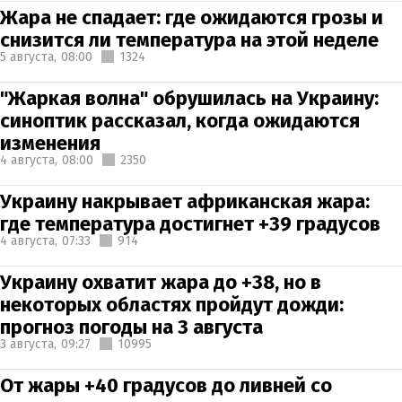
Жара не спадает: где ожидаются грозы и
снизится ли температура на этой неделе
5 августа,
08:00
1324
"Жаркая волна" обрушилась на Украину:
синоптик рассказал, когда ожидаются
изменения
4 августа,
08:00
2350
Украину накрывает африканская жара:
где температура достигнет +39 градусов
4 августа,
07:33
914
Украину охватит жара до +38, но в
некоторых областях пройдут дожди:
прогноз погоды на 3 августа
3 августа,
09:27
10995
От жары +40 градусов до ливней со