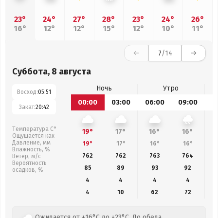
23°
24°
27°
28°
23°
24°
26°
16°
12°
12°
15°
12°
10°
11°
7
/14
Суббота, 8 августа
Ночь
Утро
Восход:
05:51
00:00
03:00
06:00
09:00
1
Закат:
20:42
Температура С°
19°
17°
16°
16°
Ощущается как
Давление, мм
19°
17°
16°
16°
Влажность, %
762
762
763
764
Ветер, м/с
Вероятность
85
89
93
92
осадков, %
4
4
4
4
4
10
62
72
Ожидается от +16°C до +23°C. До обеда